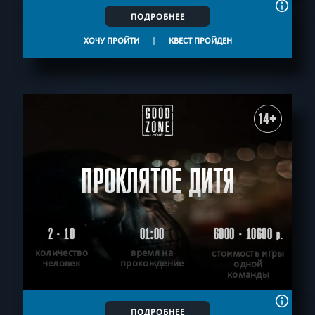
ПОДРОБНЕЕ
ХОЧУ ПРОЙТИ
|
КВЕСТ ПРОЙДЕН
14+
ПРОКЛЯТОЕ ДИТЯ
2 - 10
01:00
6000 - 10600
р.
количество
время на
стоимость игры
человек
прохождение
одной
команды
ПОДРОБНЕЕ