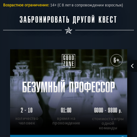
Возрастное ограничение:
14+ (С 8 лет в сопровождении взрослых)
ЗАБРОНИРОВАТЬ ДРУГОЙ КВЕСТ
6+
БЕЗУМНЫЙ ПРОФЕССОР
2 - 10
01:00
6000 - 9800
р.
количество
время на
стоимость игры
человек
прохождение
одной
команды