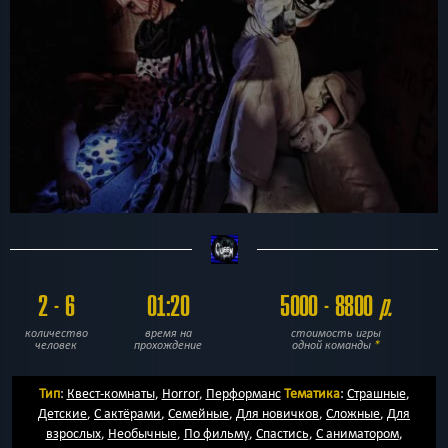
2 - 6
01:20
5000 - 8800
р.
количество
время на
стоимость игры
человек
прохождение
одной команды
*
Тип
:
Квест-комнаты
,
Horror
,
Перформанс
Тематика
:
Страшные
,
Детские
,
С актёрами
,
Семейные
,
Для новичков
,
Сложные
,
Для
взрослых
,
Необычные
,
По фильму
,
Спастись
,
С аниматором
,