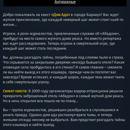
Антуражные
Добро пожаловать на квест
«Дом Ада»
в городе Барнаул! Вас ждет
жуткое приключение, где каждый неверный шаг может стоит чьей-то
жизни…
Игроки, в роли журналистов, привлеченные слухами об «Абадоне»,
прибудут на место самого жуткого дома ужаса. Но вместо репортажа
вас ждет расследование. Теперь игроки в смертельной игре, где
каждый шаг может стать последним.
Вы должны разгадать тайны, погребенные под слоями пыли и страха.
Что скрывается за закрытыми дверями некогда бывшего отеля? Какая
зловещая сила пробудилась в его стенах? И самое главное – сможете
ли вы найти выход из этого кошмара, прежде чем он поглотит вас
навсегда? Время истекает, и каждый шорох, каждая тень может таить
в себе смертельную угрозу.
Сюжет квеста:
В 2009 году организаторы хоррор-аттракциона решили
превратить заброшенный отель «Абадон» в самый жуткий дом ужаса.
Но в ночь открытия все пошло не по плану…
Вы – группа журналистов, решивших разобраться в случившемся и
узнать правду. Однако дом ада распахнул врата тьмы, и теперь
живыми отсюда никому не выбраться. Вам предстоит разгадать тайны
этого кошмара и найти выход.