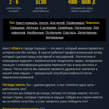
2 - 6
01:00
4000 - 6000
р.
количество
время на
стоимость игры
человек
прохождение
одной команды
*
Тип
:
Квест-комнаты
,
Horror
,
Для детей
,
Перформанс
Тематика
:
Страшные
,
Детские
,
С актёрами
,
Семейные
,
Логические
,
Для
новичков
,
Необычные
,
По фильму
,
Спастись
,
Детективные
,
Антуражные
Квест
«Оно»
в городе Барнаул — это квест, который можно провести с
актёром или без актёра. В квесте работает профессиональный актёр,
который сделают вашу игру яркой и насыщенной. Логические и
командные задания с возможностью пощекотать нервы. Антуражная
локация с атмосферным декором перенесёт вас в мир мистики и
страха. После квеста Вы сможете провести дружеское чаепитие в
нашей зоне отдыха — прекрасный способ расслабиться после
пережитых волнений.
Легенда квеста:
Вы – давние друзья, и вас сплотила одна цель –
уничтожить зло!
На этот раз вы пойдете до конца, потому что теперь знаете, что его
питают страхи, которые спрятаны в ларцах. Собрав все страхи вместе,
вы ослабите силу Оно, и у вас появится шанс победить его!
Возрастное ограничение:
12+