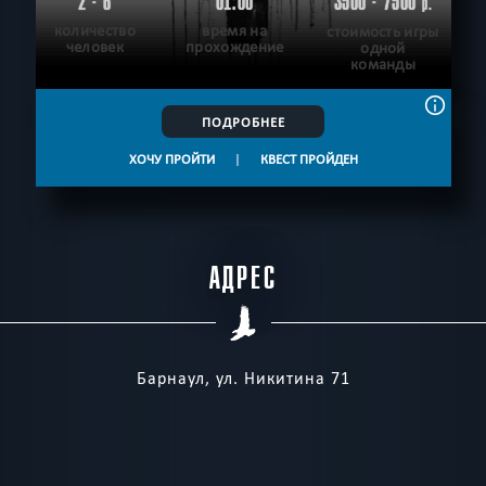
2 - 6
01:00
3500 - 7500
р.
количество
время на
стоимость игры
человек
прохождение
одной
команды
ПОДРОБНЕЕ
ХОЧУ ПРОЙТИ
|
КВЕСТ ПРОЙДЕН
АДРЕС
Барнаул, ул. Никитина 71