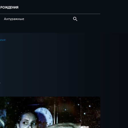
Ь РОЖДЕНИЯ
Антуражные
Для подростков
По фильму
мия
Технологичные
Живые