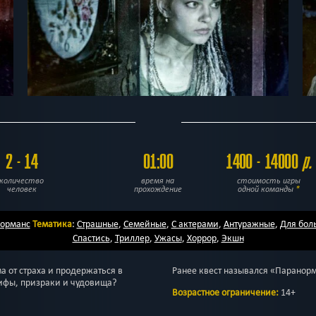
2 - 14
01:00
1400 - 14000
р.
количество
время на
стоимость игры
человек
прохождение
одной команды
*
орманс
Тематика
:
Страшные
,
Семейные
,
С актерами
,
Антуражные
,
Для бол
Спастись
,
Триллер
,
Ужасы
,
Хоррор
,
Экшн
а от страха и продержаться в
Ранее квест назывался «Паранор
ифы, призраки и чудовища?
Возрастное ограничение:
14+