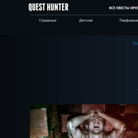
ВСЕ КВЕСТЫ ИРК
Страшные
Детские
Перформа
Апокалипсис
Без актеров
Для боль
компании
Для школьников
Исторические
Логически
Ир
Победить драконов
Приключения
Про путеш
Триллер
Ужасы
Фантастич
Выездные
Виртуальные
Квест-ком