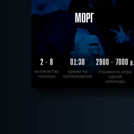
МОРГ
2 - 8
01:30
2900 - 7000
р
количество
время на
стоимость игры
человек
прохождение
одной
команды
ПОДРОБНЕЕ
ХОЧУ ПРОЙТИ
|
КВЕСТ ПРОЙДЕН