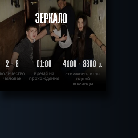
ЗЕРКАЛО
2 - 8
01:00
4100 - 8300
р.
количество
время на
стоимость игры
человек
прохождение
одной
команды
ПОДРОБНЕЕ
ХОЧУ ПРОЙТИ
|
КВЕСТ ПРОЙДЕН