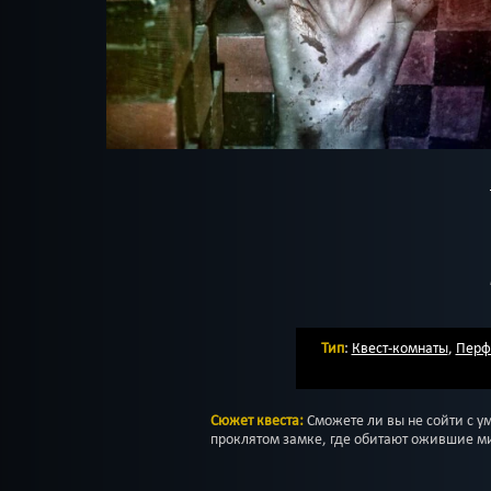
Тип
:
Квест-комнаты
,
Перф
Сюжет квеста:
Сможете ли вы не сойти с ум
проклятом замке, где обитают ожившие м