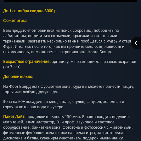
До 1 сентября скидка 3000 р.
Сюжет игры:
Вам предстоит отправиться на поиск сокровищ, побродить по
лабиринтам, встретиться со змеями, крысами и гигантскими
тараканами, разгадать несколько тайн и пообщаться с мудрым старцем
Фура. И только после того, как вы проявите смелость, ловкость и
находчивость, вам откроется сокровищница форта Боярд.
Возрастное ограничение:
организуем праздники для разных возрастов
( от 7 лет)
Дополнительно:
На Форт Боярд есть фуршетная зона, куда вы можете принести пиццу,
торты или любую другую еду.
Зона на 60+ посадочных мест, столы, стулья, санузел, холодная и
горячая питьевая вода в кулере.
Пакет Лайт:
продолжительность 150 мин. В пакет входит: ведущие,
мэтр теней, администратор, DJ и проф. звуковое и световое
оборудование, банкетная зона, фотозона и фотосессия с животными,
фирменные футболки всем гостям на время игры, зажигательная
дискотека и батлы, сувениры участникам, подарок имениннику.