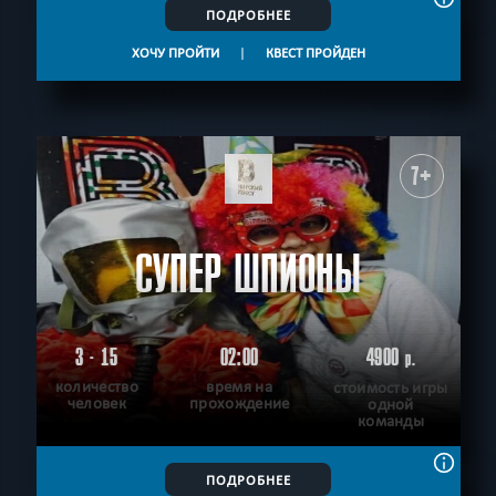
ПОДРОБНЕЕ
ХОЧУ ПРОЙТИ
|
КВЕСТ ПРОЙДЕН
7+
СУПЕР ШПИОНЫ
3 - 15
02:00
4900
р.
количество
время на
стоимость игры
человек
прохождение
одной
команды
ПОДРОБНЕЕ