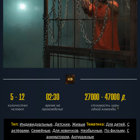
5 - 12
02:30
27000 - 47000
р.
количество
время на
стоимость игры
человек
прохождение
одной команды
*
Тип
:
Индивидуальные
,
Детские
,
Живые
Тематика
:
Для детей
,
С
актёрами
,
Семейные
,
Для новичков
,
Необычные
,
По фильму
,
С
аниматором
,
Антуражные