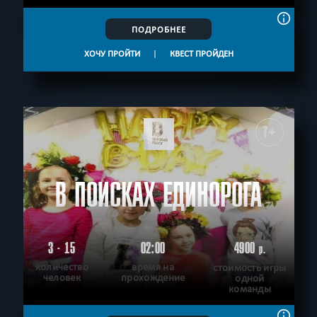
ПОДРОБНЕЕ
ХОЧУ ПРОЙТИ
|
КВЕСТ ПРОЙДЕН
7+
В ПОИСКАХ ЕДИНОРОГА
3 - 15
02:00
4900
р.
количество
время на
стоимость игры
человек
прохождение
одной
команды