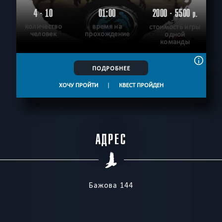
4 - 10
01:00
2000 - 5500
р.
количество
время на
стоимость игры
человек
прохождение
одной
команды
ПОДРОБНЕЕ
ХОЧУ ПРОЙТИ
|
КВЕСТ ПРОЙДЕН
АДРЕС
Бажова 144