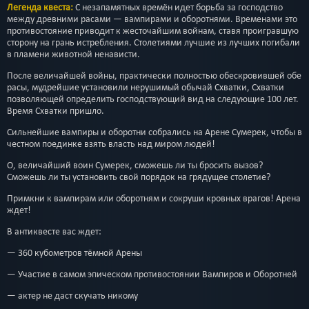
Легенда квеста:
С незапамятных времён идет борьба за господство
между древними расами — вампирами и оборотнями. Временами это
противостояние приводит к жесточайшим войнам, ставя проигравшую
сторону на грань истребления. Столетиями лучшие из лучших погибали
в пламени животной ненависти.
После величайшей войны, практически полностью обескровившей обе
расы, мудрейшие установили нерушимый обычай Схватки, Схватки
позволяющей определить господствующий вид на следующие 100 лет.
Время Схватки пришло.
Сильнейшие вампиры и оборотни собрались на Арене Сумерек, чтобы в
честном поединке взять власть над миром людей!
О, величайший воин Сумерек, сможешь ли ты бросить вызов?
Сможешь ли ты установить свой порядок на грядущее столетие?
Примкни к вампирам или оборотням и сокруши кровных врагов! Арена
ждет!
В антиквесте вас ждет:
— 360 кубометров тёмной Арены
— Участие в самом эпическом противостоянии Вампиров и Оборотней
— актер не даст скучать никому