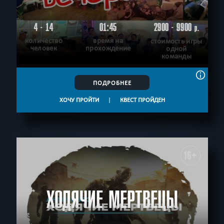
4 - 14
01:45
2900 - 9900
р.
количество
время на
стоимость игры
человек
прохождение
одной
команды
ПОДРОБНЕЕ
ХОЧУ ПРОЙТИ
|
КВЕСТ ПРОЙДЕН
16+
ХОДЯЧИЕ МЕРТВЕЦЫ