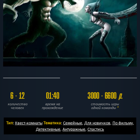
6 - 12
01:40
3000 - 6600
р.
количество
время на
стоимость игры
человек
прохождение
одной команды
*
Тип
:
Квест-комнаты
Тематика
:
Семейные
,
Для новичков
,
По фильму
,
Детективные
,
Антуражные
,
Спастись