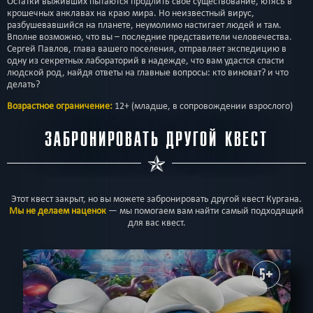
Остатки выживших пытаются продлить своё существование, ютясь в
крошечных анклавах на краю мира. Но неизвестный вирус,
разбушевавшийся на планете, неумолимо настигает людей и там.
Вполне возможно, что вы – последние представители человечества.
Сергей Павлов, глава вашего поселения, отправляет экспедицию в
одну из секретных лабораторий в надежде, что вам удастся спасти
людской род, найдя ответы на главные вопросы: кто виноват? и что
делать?
Возрастное ограничение:
12+ (младше, в сопровождении взрослого)
ЗАБРОНИРОВАТЬ ДРУГОЙ КВЕСТ
Этот квест закрыт, но вы можете забронировать другой квест Кургана.
Мы не делаем наценок
— мы помогаем вам найти самый подходящий
для вас квест.
5+