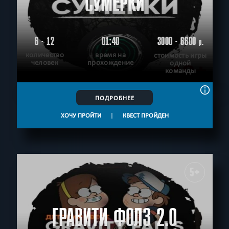
СУМЕРКИ
6 - 12
01:40
3000 - 6600
р.
количество
время на
стоимость игры
человек
прохождение
одной
команды
ПОДРОБНЕЕ
ХОЧУ ПРОЙТИ
|
КВЕСТ ПРОЙДЕН
5+
ГРАВИТИ ФОЛЗ 2.0