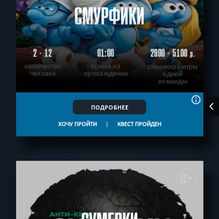
СМУРФИКИ
2 - 12
01:00
2900 - 5100
р.
количество
время на
стоимость игры
человек
прохождение
одной
команды
ПОДРОБНЕЕ
ХОЧУ ПРОЙТИ
|
КВЕСТ ПРОЙДЕН
12+