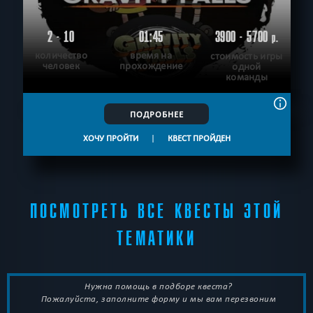
2 - 10
01:45
3900 - 5700
р.
количество
время на
стоимость игры
человек
прохождение
одной
команды
ПОДРОБНЕЕ
ХОЧУ ПРОЙТИ
|
КВЕСТ ПРОЙДЕН
ПОСМОТРЕТЬ ВСЕ КВЕСТЫ ЭТОЙ
ТЕМАТИКИ
Нужна помощь в подборе квеста?
Пожалуйста, заполните форму и мы вам перезвоним