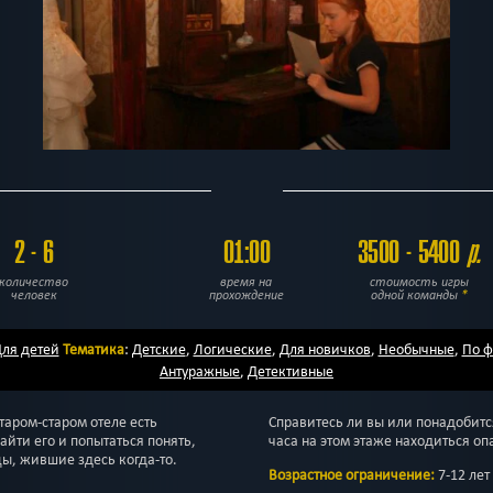
2 - 6
01:00
3500 - 5400
р.
количество
время на
стоимость игры
человек
прохождение
одной команды
*
ля детей
Тематика
:
Детские
,
Логические
,
Для новичков
,
Необычные
,
По 
Антуражные
,
Детективные
старом-старом отеле есть
Справитесь ли вы или понадобит
йти его и попытаться понять,
часа на этом этаже находиться о
ы, жившие здесь когда-то.
Возрастное ограничение:
7-12 лет