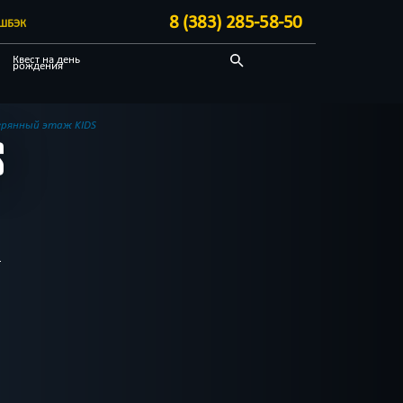
8 (383) 285-58-50
ШБЭК
Квест на день
рождения
Научные
Антуражные
рянный этаж KIDS
S
Другой город