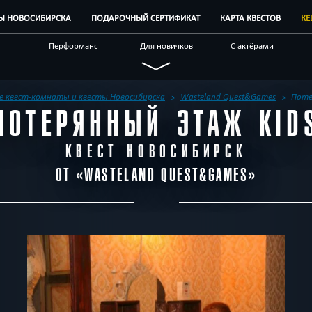
ТЫ НОВОСИБИРСКА
ПОДАРОЧНЫЙ СЕРТИФИКАТ
КАРТА КВЕСТОВ
КЕ
Перформанс
Для новичков
С актёрами
Необычные
Стимпанк
Про путешествие
ие
По фильму
Спастись
С аниматором
е квест-комнаты и квесты Новосибирска
Wasteland Quest&Games
Поте
ПОТЕРЯННЫЙ ЭТАЖ KID
наты
Бренды квестов
Отзывы на квесты
Корпоративным
клиентам
КВЕСТ НОВОСИБИРСК
ОТ «
WASTELAND QUEST&GAMES
»