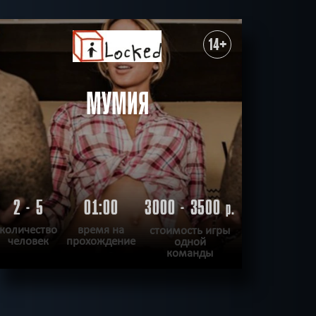
14+
МУМИЯ
2 - 5
01:00
3000 - 3500
р.
количество
время на
стоимость игры
человек
прохождение
одной
команды
ПОДРОБНЕЕ
ХОЧУ ПРОЙТИ
|
КВЕСТ ПРОЙДЕН