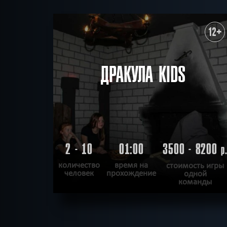
12+
ДРАКУЛА KIDS
2 - 10
01:00
3500 - 8200
р
количество
время на
стоимость игры
человек
прохождение
одной
команды
ПОДРОБНЕЕ
ХОЧУ ПРОЙТИ
|
КВЕСТ ПРОЙДЕН