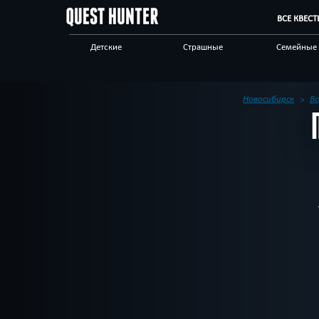
ВСЕ КВЕС
Детские
Страшные
Семейные
Виртуальные
Сложные
Новые
Спасти мир
Технологичные
Ограблен
Новосибирск
Вс
Для взрослых
Детективные
Квест-ком