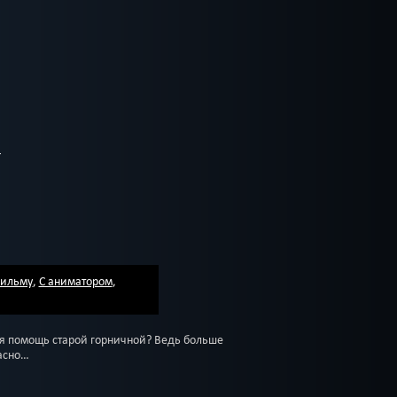
фильму
,
С аниматором
,
ся помощь старой горничной? Ведь больше
пасно…