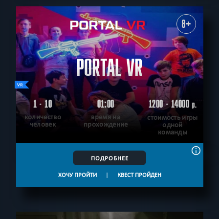
8+
PORTAL VR
1 - 10
01:00
1200 - 14000
р.
количество
время на
стоимость игры
человек
прохождение
одной
команды
ПОДРОБНЕЕ
ХОЧУ ПРОЙТИ
|
КВЕСТ ПРОЙДЕН