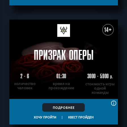
Ограбление
Победить драконов
Science fiction
СБРОСИТЬ ФИЛЬТР
ВСЕ КВЕСТЫ
14+
ПРИЗРАК ОПЕРЫ
2 - 6
01:30
3000 - 5900
р.
количество
время на
стоимость игры
человек
прохождение
одной
команды
ПОДРОБНЕЕ
ХОЧУ ПРОЙТИ
|
КВЕСТ ПРОЙДЕН