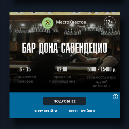
12+
БАР ДОНА САВЕНДЕЦИО
6 - 15
02:00
5000 - 15400
р.
количество
время на
стоимость игры
человек
прохождение
одной
команды
ПОДРОБНЕЕ
ХОЧУ ПРОЙТИ
|
КВЕСТ ПРОЙДЕН