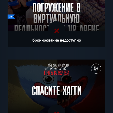
ПОГРУЖЕНИЕ В
ВИРТУАЛЬНУЮ
РЕАЛЬНОСТЬ НА VR АРЕНЕ
КАМЕЛОТ
бронирование недоступно
4+
СПАСИТЕ ХАГГИ