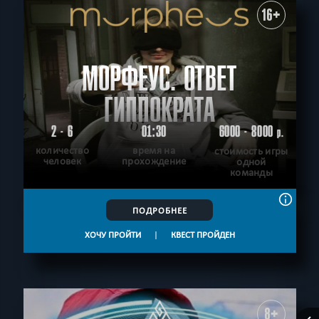
16+
МОРФЕУС. ОТВЕТ
ГИППОКРАТА
2 - 6
01:30
6000 - 8000
р.
количество
время на
стоимость игры
человек
прохождение
одной
команды
ПОДРОБНЕЕ
ХОЧУ ПРОЙТИ
|
КВЕСТ ПРОЙДЕН
8+