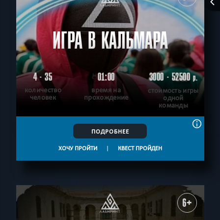
ИГРА В КАЛЬМАРА
4 - 35
01:00
3000 - 52500
р.
количество
время на
стоимость игры
человек
прохождение
одной
команды
ПОДРОБНЕЕ
ХОЧУ ПРОЙТИ
|
КВЕСТ ПРОЙДЕН
6+