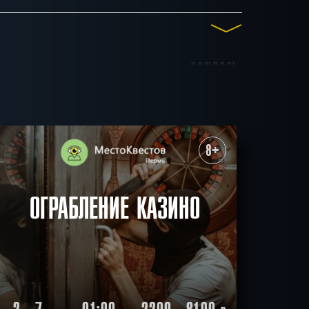
НАШЛОСЬ
до 15
до 17
до 20
13
КВЕСТОВ
ные
Для взрослых
8+
итивные
Антуражные
ичные
Ограбление
СБРОСИТЬ ФИЛЬТР
ВСЕ КВЕСТЫ
ОГРАБЛЕНИЕ КАЗИНО