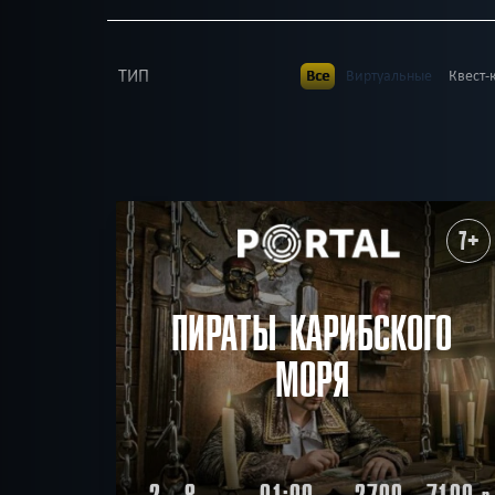
ТИП
Все
Виртуальные
Квест-
В КОМАНДЕ
Все
до 1
до 2
до 3
до
до 23
до 25
до 30
ВОЗРАСТ
Все
7+
8+
9+
10+
1
ТЕМАТИКА
Все
Ролевые
Страшные
7+
Детская версия
Без 
РАЙОН
Все
Свердловский
Лени
По фильму
Мистиче
ПОИСК:
Победить драконов
ПИРАТЫ КАРИБСКОГО
МОРЯ