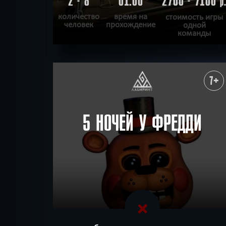
2 - 8
01:00
2700 - 7100
р
количество
время на
стоимость игры
человек
прохождение
одной
команды
ПОДРОБНЕЕ
ХОЧУ ПРОЙТИ
|
КВЕСТ ПРОЙДЕН
7+
5 НОЧЕЙ У ФРЕДДИ