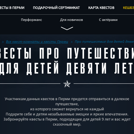
ВЕСТЫ В ПЕРМИ
ПОДАРОЧНЫЙ СЕРТИФИКАТ
КАРТА КВЕСТОВ
КЕШБ
Перформанс
Для новичков
С актёрами
Новые
Индивидуальные
Для взрослых
ые
Антуражные
По фильму
Мистические
Все квест-комнаты и квесты Перми
Про путешествие для детей девя
ВЕСТЫ ПРО ПУТЕШЕСТВ
наты
Корпоративным
Отзывы на квесты
Бренды квестов
клиентам
ДЛЯ ДЕТЕЙ ДЕВЯТИ ЛЕ
Участникам данных квестов в Перми придется отправиться в далекое
путешествие,
из которого сможет вернуться не каждый
Подарите себе и детям незабываемые эмоции и яркие впечатления.
Забронируйте квесты в Перми, подходящие для детей 9 лет и вас ждет
сказочный мир.