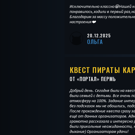
Исключительно классно😁Нашей к
понравилось,ходили в первый раз,н
Благодарим за массу положительны
настроения❤️
20.12.2025
ОЛЬГА
КВЕСТ ПИРАТЫ КА
ОТ «
ПОРТАЛ
» ПЕРМЬ
Добрый день. Сегодня были на кве
были семьей с детьми. Все очень п
атмосферу на 100%. Задание интер
без подсказок мы не обошлись, под
После прохождение квеста сразу з
ещё от данных организаторов. Ад
грамотно рассказала и интересно р
были прикольные неожиданности,
дыхание) Организаторам удачи!