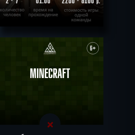
2 - 7
01:00
2200 - 8100
р.
количество
время на
стоимость игры
человек
прохождение
одной
команды
ПОДРОБНЕЕ
ХОЧУ ПРОЙТИ
|
КВЕСТ ПРОЙДЕН
6+
MINECRAFT