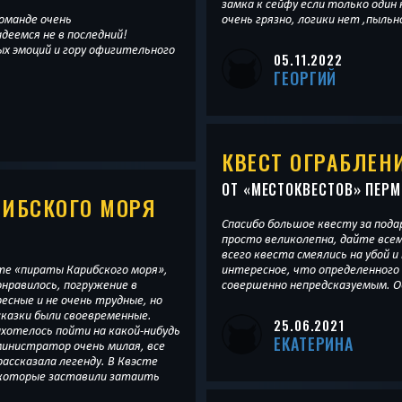
замка к сейфу если только оди
оманде очень
очень грязно, логики нет ,пыльн
адеемся не в последний!
х эмоций и гору офигительного
05.11.2022
ГЕОРГИЙ
КВЕСТ ОГРАБЛЕН
ОТ «
МЕСТОКВЕСТОВ
» ПЕРМ
РИБСКОГО МОРЯ
Спасибо большое квесту за пода
просто великолепна, дайте все
всего квеста смеялись на убой 
сте «пираты Карибского моря»,
интересное, что определенног
онравилось, погружение в
совершенно непредсказуемым. 
есные и не очень трудные, но
сказки были своевременные.
25.06.2021
ахотелось пойти на какой-нибудь
ЕКАТЕРИНА
министратор очень милая, все
ассказала легенду. В Квэсте
 которые заставили затаить