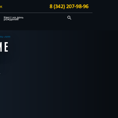
8 (342) 207-98-96
ЭК
Квест на день
рождения
С аниматором
Необычные
ти лет
ИЕ
Блог
Т