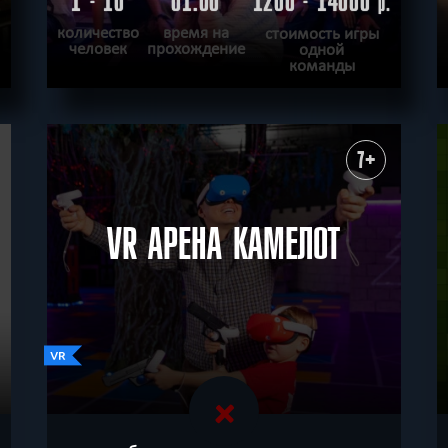
1 - 10
01:00
1200 - 14000
.
р.
количество
время на
стоимость игры
человек
прохождение
одной
команды
ПОДРОБНЕЕ
ХОЧУ ПРОЙТИ
|
КВЕСТ ПРОЙДЕН
7+
VR АРЕНА КАМЕЛОТ