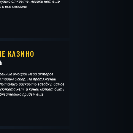
н нужно открыть, логики нет ещë
о и всë сломано
ИЕ КАЗИНО
Ь
ренные эмоции! Игра актеров
м троим Оскар. На протяжении
и пытались раскрыть загадку. Самое
о сюжета нет, и конец может быть
Обязательно придём ещё