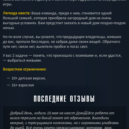
игры.
Легенда квеста:
Ваша команда, придя к нам, становится одной
большой семьей, которая приобрела загородный дом на очень
выгодных условиях. Вам предстоит заехать в новый дом поздно-поздно
ночью.
Но по воле случая, вы узнаете, что предыдущие владельцы, жившие
до вас, пропали бесследно, не забрав даже своих вещей. Обратного
пути нет, связи нет, вылетели пробки и погас свет.
У вас 2 задачи — понять, что произошло с хозяевами и, если удастся,
— выбраться живыми.
Возрастное ограничение:
10+ детская версия,
16+ взрослая
ПОСЛЕДНИЕ ОТЗЫВЫ
Добрый день, ходили 10 мая на квест Дом🤗 Все ребята от
визга перешла на дикий хохот от адреналина. Выходили
мокрые, с трясущимися коленками, но с огромными улыбками
до ушей. Всё очень круто срежиссировано: антураж, звук,