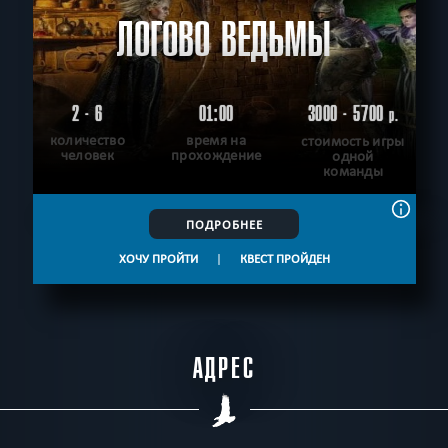
ЛОГОВО ВЕДЬМЫ
2 - 6
01:00
3000 - 5700
р.
количество
время на
стоимость игры
человек
прохождение
одной
команды
ПОДРОБНЕЕ
ХОЧУ ПРОЙТИ
|
КВЕСТ ПРОЙДЕН
АДРЕС