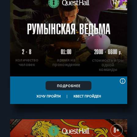
12+
РУМЫНСКАЯ ВЕДЬМА
2 - 8
01:00
2000 - 6600
р.
количество
время на
стоимость игры
человек
прохождение
одной
команды
ПОДРОБНЕЕ
ХОЧУ ПРОЙТИ
|
КВЕСТ ПРОЙДЕН
8+