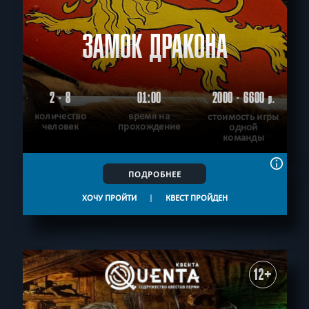
ЗАМОК ДРАКОНА
2 - 8
01:00
2000 - 6600
р.
количество
время на
стоимость игры
человек
прохождение
одной
команды
ПОДРОБНЕЕ
ХОЧУ ПРОЙТИ
|
КВЕСТ ПРОЙДЕН
12+