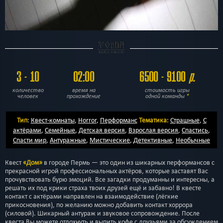
3 - 10
02:00
6500 - 9100
р.
количество
время на
стоимость игры
человек
прохождение
одной команды
*
Тип
:
Квест-комнаты
,
Horror
,
Перформанс
Тематика
:
Страшные
,
С
актёрами
,
Семейные
,
Детская версия
,
Взрослая версия
,
Спастись
,
Спасти мир
,
Антуражные
,
Мистические
,
Детективные
,
Необычные
Квест
«Дом»
в городе Пермь — это один из шикарных перформансов с
прекрасной игрой профессиональных актёров, которые заставят Вас
прочувствовать бурю эмоций. Все загадки продуманны и интересны, а
решать их под крики страха твоих друзей ещё и забавно! В квесте
контакт с актёрами направлен на взаимодействие (лёгкие
прикосновения), по желанию можно добавить контакт хоррора
(силовой). Шикарный антураж и звуковое сопровождение. После
квеста Вы можете отдохнуть и выпить кофе с друзьями за обсуждением