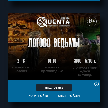
12+
ЛОГОВО ВЕДЬМЫ
2 - 6
01:00
3000 - 5700
р.
количество
время на
стоимость игры
человек
прохождение
одной
команды
ПОДРОБНЕЕ
ХОЧУ ПРОЙТИ
|
КВЕСТ ПРОЙДЕН