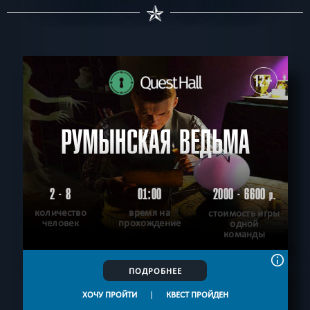
12+
РУМЫНСКАЯ ВЕДЬМА
2 - 8
01:00
2000 - 6600
р.
количество
время на
стоимость игры
человек
прохождение
одной
команды
ПОДРОБНЕЕ
ХОЧУ ПРОЙТИ
|
КВЕСТ ПРОЙДЕН