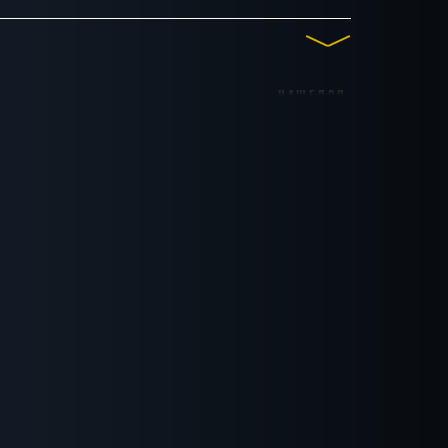
НАШЕЛСЯ
8
до 19
до 20
до 24
1
КВЕСТ
По фильму
Спастись
СБРОСИТЬ ФИЛЬТР
ВСЕ КВЕСТЫ