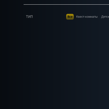
ТИП
Все
Квест-комнаты
Детс
В КОМАНДЕ
Все
до 2
до 3
до 4
до
до 25
до 27
до 30
ВОЗРАСТ
Все
8 +
9 +
10 +
12 +
ТЕМАТИКА
Все
Страшные
Для дете
Science fiction
ПОИСК: