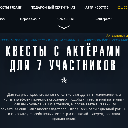
ВЕСТЫ РЯЗАНИ
ПОДАРОЧНЫЙ СЕРТИФИКАТ
КАРТА КВЕСТОВ
КЕШБЭ
ков
Перформанс
Семейные
С актёрами
лых
Сложные
Необычные
Про путешествие
Актуальные данные уточн
у
Спастись
Детективные
С аниматором
язань
Все квест-комнаты и квесты Рязани
С актёрами для 7 участник
КВЕСТЫ С АКТЁРАМИ
естов
Отзывы на квесты
Корпоративным
Другой город
клиентам
ДЛЯ 7 УЧАСТНИКОВ
Для тех рязанцев, кто хочет не только разгадывать головоломки, а
испытать эффект полного погружения, подойдут квесты этой категории
Если вы команда из 7 участников, и проживаете в Рязани, то
захватывающий мир квестов ждет вас. Оторвитесь от ежедневной рутины
и откройте для себя новый мир игр и фантазий! Вперед, вас ждут
приключения!