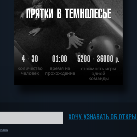
ПРЯТКИ В ТЕМНОЛЕСЬЕ
4 - 30
01:00
5200 - 36000
р.
количество
время на
стоимость игры
человек
прохождение
одной
команды
ПОДРОБНЕЕ
ХОЧУ ПРОЙТИ
|
КВЕСТ ПРОЙДЕН
ХОЧУ УЗНАВАТЬ ОБ ОТКР
ности