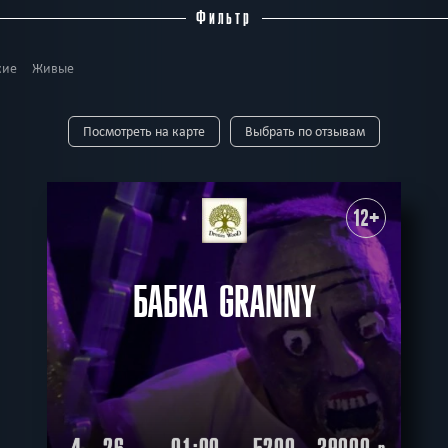
Фильтр
кие
Живые
 5
до 6
до 7
до 8
до 9
до 10
до 12
до 14
до 15
до 16
до 1
Посмотреть на карте
Выбрать по отзывам
14 +
16 +
18 +
й
С актёрами
Семейные
Для новичков
Необычные
Технологичные
12+
БАБКА GRANNY