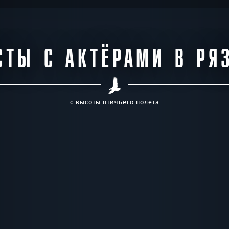
СТЫ С АКТЁРАМИ В РЯ
с высоты птичьего полёта