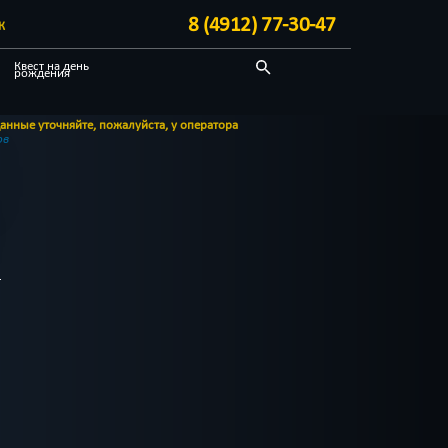
8 (4912) 77-30-47
К
Квест на день
рождения
Спасти мир
яйте, пожалуйста, у оператора
Science fiction
ов