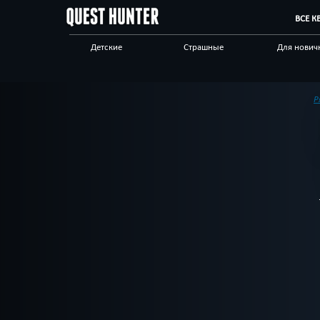
ВСЕ К
Детские
Страшные
Для нович
Живые
Индивидуальные
Для взрос
Технологичные
Ограбление
По фильм
Р
Антуражные
Квест-комнаты
Бренды кв