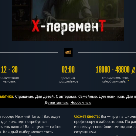
12 - 30
02:00
18000 - 48800
р.
количество
время на
стоимость игры
человек
прохождение
одной команды
*
ематика
:
Страшные
,
Для детей
,
С актерами
,
Семейные
,
Для новичков
,
Для 
Детективные
,
Необычные
 городе Нижний Тагил! Вас ждет
Сюжет квеста:
Вы — группа школь
 где команде потребуется
профессору в лабораторию. По ра
 очень важна! Ваша цель — найти
использует новейшие методики 
пу. Каждый выбор может стать
ситуациями.