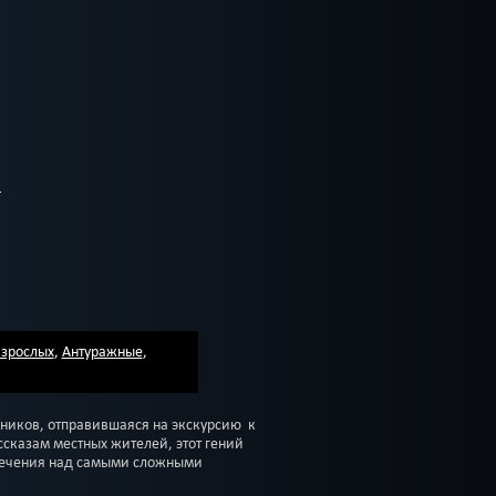
взрослых
,
Антуражные
,
ников, отправившаяся на экскурсию к
ссказам местных жителей, этот гений
лечения над самыми сложными