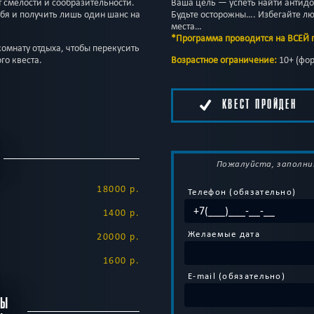
 смелости и сообразительности.
Ваша цель — успеть найти антидот
бя и получить лишь один шанс на
Будьте осторожны…. Избегайте лю
места…
*Программа проводится на ВСЕЙ
омнату отдыха, чтобы перекусить
го квеста.
Возрастное ограничение:
10+ (фор
КВЕСТ ПРОЙДЕН
Пожалуйста, заполни
18000 р.
Телефон (обязательно)
1400 р.
Желаемые дата
20000 р.
1600 р.
E-mail (обязательно)
БЫ