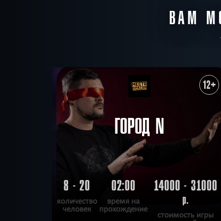
ВАМ М
12+
ГОРОД N
8 - 20
02:00
14000 - 31000
р.
количество
время на
человек
прохождение
стоимость игры