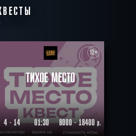
КВЕСТЫ
12+
ТИХОЕ МЕСТО
4 - 14
01:30
8000 - 18400
р.
количество
время на
стоимость игры