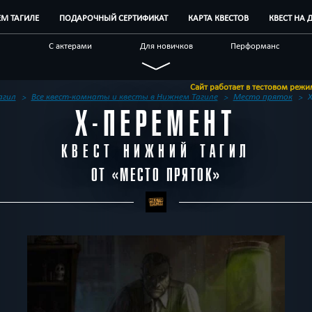
ЕМ ТАГИЛЕ
ПОДАРОЧНЫЙ СЕРТИФИКАТ
КАРТА КВЕСТОВ
КВЕСТ НА 
С актерами
Для новичков
Перформанс
ые
Для взрослых
Детективные
Про путешествие
Сайт работает в тестовом режиме. Актуаль
ие
Необычные
Корпоративным
Квест-комнаты
агил
Все квест-комнаты и квесты в Нижнем Тагиле
Место пряток
Х
клиентам
Х-ПЕРЕМЕНТ
КВЕСТ НИЖНИЙ ТАГИЛ
ОТ «
МЕСТО ПРЯТОК
»