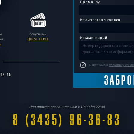
Ы
Промокод
Количество человек
м
бонусными
Комментарий
ом
QUEST TICKET
r
С
Я принимаю
политику конф
ТОВ 45
Или просто позвоните нам с 10:00 до 22:00
8 (3435) 96-36-83