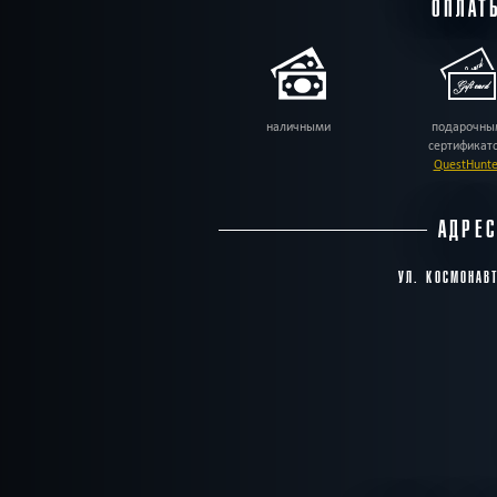
ОПЛАТ
наличными
подарочны
сертификат
QuestHunte
АДРЕ
УЛ. КОСМОНАВ