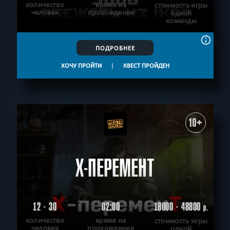
количество
время на
стоимость игры
человек
прохождение
одной
команды
ПОДРОБНЕЕ
ХОЧУ ПРОЙТИ
|
КВЕСТ ПРОЙДЕН
10+
Х-ПЕРЕМЕНТ
12 - 30
02:00
18000 - 48800
р.
количество
время на
стоимость игры
человек
прохождение
одной