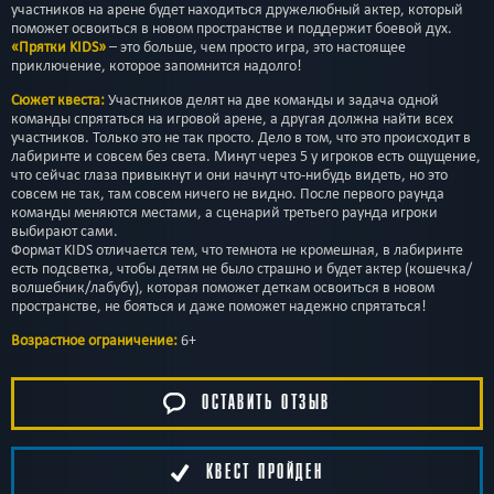
участников на арене будет находиться дружелюбный актер, который
поможет освоиться в новом пространстве и поддержит боевой дух.
«Прятки KIDS»
– это больше, чем просто игра, это настоящее
приключение, которое запомнится надолго!
Сюжет квеста:
Участников делят на две команды и задача одной
команды спрятаться на игровой арене, а другая должна найти всех
участников. Только это не так просто. Дело в том, что это происходит в
лабиринте и совсем без света. Минут через 5 у игроков есть ощущение,
что сейчас глаза привыкнут и они начнут что-нибудь видеть, но это
совсем не так, там совсем ничего не видно. После первого раунда
команды меняются местами, а сценарий третьего раунда игроки
выбирают сами.
Формат KIDS отличается тем, что темнота не кромешная, в лабиринте
есть подсветка, чтобы детям не было страшно и будет актер (кошечка/
волшебник/лабубу), которая поможет деткам освоиться в новом
пространстве, не бояться и даже поможет надежно спрятаться!
Возрастное ограничение:
6+
ОСТАВИТЬ ОТЗЫВ
КВЕСТ ПРОЙДЕН