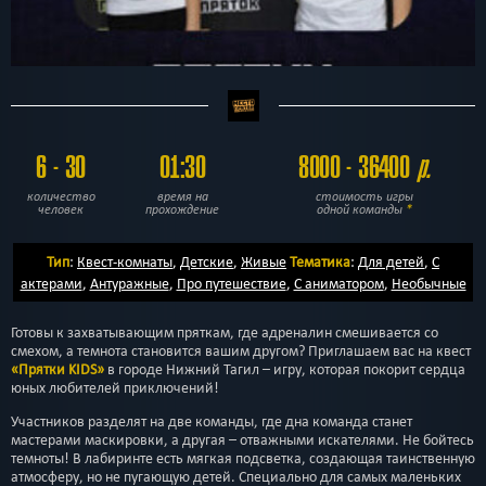
6 - 30
01:30
8000 - 36400
р.
количество
время на
стоимость игры
человек
прохождение
одной команды
*
Тип
:
Квест-комнаты
,
Детские
,
Живые
Тематика
:
Для детей
,
С
актерами
,
Антуражные
,
Про путешествие
,
С аниматором
,
Необычные
Готовы к захватывающим пряткам, где адреналин смешивается со
смехом, а темнота становится вашим другом? Приглашаем вас на квест
«Прятки KIDS»
в городе Нижний Тагил – игру, которая покорит сердца
юных любителей приключений!
Участников разделят на две команды, где дна команда станет
мастерами маскировки, а другая – отважными искателями. Не бойтесь
темноты! В лабиринте есть мягкая подсветка, создающая таинственную
атмосферу, но не пугающую детей. Специально для самых маленьких