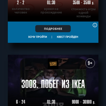
2 - 2
01:30
3500 - 3500
р.
количество
время на
стоимость игры
человек
прохождение
одной
команды
ПОДРОБНЕЕ
ХОЧУ ПРОЙТИ
|
КВЕСТ ПРОЙДЕН
9+
3008. ПОБЕГ ИЗ IKEA
6 - 24
01:30
9000 - 36900
р.