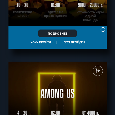
10 - 20
01:00
9000 - 20000
р.
количество
время на
стоимость игры
человек
прохождение
одной
команды
ПОДРОБНЕЕ
ХОЧУ ПРОЙТИ
|
КВЕСТ ПРОЙДЕН
7+
AMONG US
4 - 20
02:00
От 4000
р.