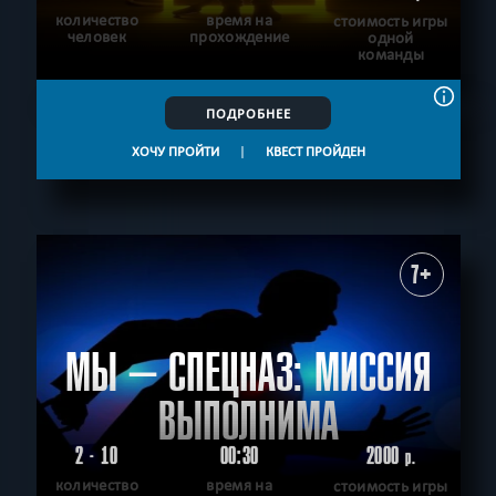
количество
время на
стоимость игры
человек
прохождение
одной
команды
ПОДРОБНЕЕ
ХОЧУ ПРОЙТИ
|
КВЕСТ ПРОЙДЕН
7+
МЫ – СПЕЦНАЗ: МИССИЯ
ВЫПОЛНИМА
2 - 10
00:30
2000
р.
количество
время на
стоимость игры