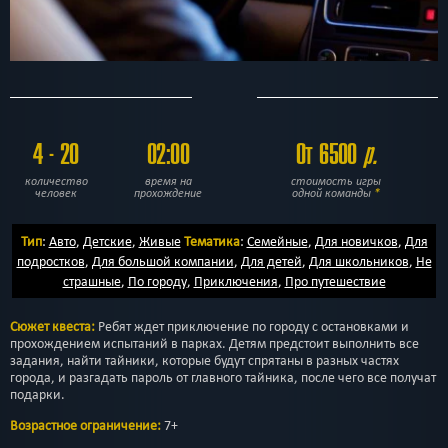
4 - 20
02:00
От 6500
р.
количество
время на
стоимость игры
человек
прохождение
одной команды
*
Тип
:
Авто
,
Детские
,
Живые
Тематика
:
Семейные
,
Для новичков
,
Для
подростков
,
Для большой компании
,
Для детей
,
Для школьников
,
Не
страшные
,
По городу
,
Приключения
,
Про путешествие
Сюжет квеста:
Ребят ждет приключение по городу с остановками и
прохождением испытаний в парках. Детям предстоит выполнить все
задания, найти тайники, которые будут спрятаны в разных частях
города, и разгадать пароль от главного тайника, после чего все получат
подарки.
Возрастное ограничение:
7+