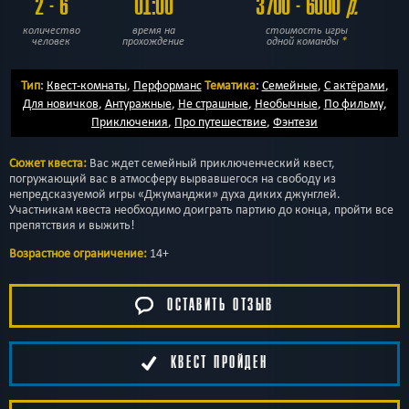
2 - 6
01:00
3700 - 6000
р.
количество
время на
стоимость игры
человек
прохождение
одной команды
*
Тип
:
Квест-комнаты
,
Перформанс
Тематика
:
Семейные
,
С актёрами
,
Для новичков
,
Антуражные
,
Не страшные
,
Необычные
,
По фильму
,
Приключения
,
Про путешествие
,
Фэнтези
Сюжет квеста:
Вас ждет семейный приключенческий квест,
погружающий вас в атмосферу вырвавшегося на свободу из
непредсказуемой игры «Джуманджи» духа диких джунглей.
Участникам квеста необходимо доиграть партию до конца, пройти все
препятствия и выжить!
Возрастное ограничение:
14+
ОСТАВИТЬ ОТЗЫВ
КВЕСТ ПРОЙДЕН