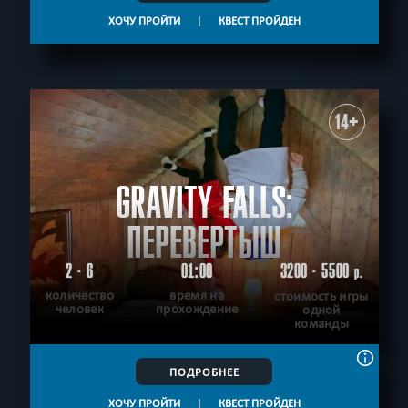
ХОЧУ ПРОЙТИ
|
КВЕСТ ПРОЙДЕН
14+
GRAVITY FALLS:
ПЕРЕВЕРТЫШ
2 - 6
01:00
3200 - 5500
р.
количество
время на
стоимость игры
человек
прохождение
одной
команды
ПОДРОБНЕЕ
ХОЧУ ПРОЙТИ
|
КВЕСТ ПРОЙДЕН