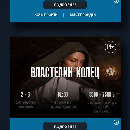
ПОДРОБНЕЕ
ХОЧУ ПРОЙТИ
|
КВЕСТ ПРОЙДЕН
14+
ВЛАСТЕЛИН КОЛЕЦ
2 - 6
01:00
5500 - 7500
р.
количество
время на
стоимость игры
человек
прохождение
одной
команды
ПОДРОБНЕЕ