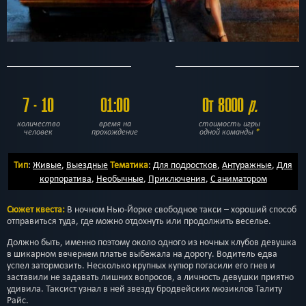
7 - 10
01:00
От 8000
р.
количество
время на
стоимость игры
человек
прохождение
одной команды
*
Тип
:
Живые
,
Выездные
Тематика
:
Для подростков
,
Антуражные
,
Для
корпоратива
,
Необычные
,
Приключения
,
С аниматором
Сюжет квеста:
В ночном Нью-Йорке свободное такси – хороший способ
отправиться туда, где можно отдохнуть или продолжить веселье.
Должно быть, именно поэтому около одного из ночных клубов девушка
в шикарном вечернем платье выбежала на дорогу. Водитель едва
успел затормозить. Несколько крупных купюр погасили его гнев и
заставили не задавать лишних вопросов, а личность девушки приятно
удивила. Таксист узнал в ней звезду бродвейских мюзиклов Талиту
Райс.