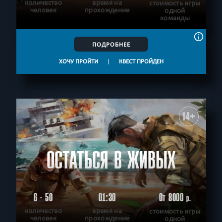
количество
время на
стоимость игры
человек
прохождение
одной
команды
ПОДРОБНЕЕ
ХОЧУ ПРОЙТИ
|
КВЕСТ ПРОЙДЕН
14+
ОСТАТЬСЯ В ЖИВЫХ
6 - 50
01:30
От 8000
р.
количество
время на
стоимость игры
человек
прохождение
одной