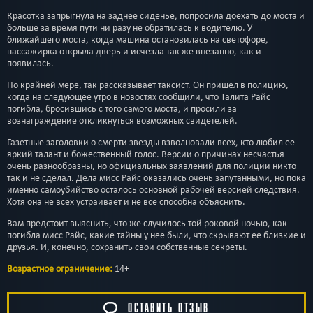
Красотка запрыгнула на заднее сиденье, попросила доехать до моста и
больше за время пути ни разу не обратилась к водителю. У
ближайшего моста, когда машина остановилась на светофоре,
пассажирка открыла дверь и исчезла так же внезапно, как и
появилась.
По крайней мере, так рассказывает таксист. Он пришел в полицию,
когда на следующее утро в новостях сообщили, что Талита Райс
погибла, бросившись с того самого моста, и просили за
вознаграждение откликнуться возможных свидетелей.
Газетные заголовки о смерти звезды взволновали всех, кто любил ее
яркий талант и божественный голос. Версии о причинах несчастья
очень разнообразны, но официальных заявлений для полиции никто
так и не сделал. Дела мисс Райс оказались очень запутанными, но пока
именно самоубийство осталось основной рабочей версией следствия.
Хотя она не всех устраивает и не все способна объяснить.
Вам предстоит выяснить, что же случилось той роковой ночью, как
погибла мисс Райс, какие тайны у нее были, что скрывают ее близкие и
друзья. И, конечно, сохранить свои собственные секреты.
Возрастное ограничение:
14+
ОСТАВИТЬ ОТЗЫВ