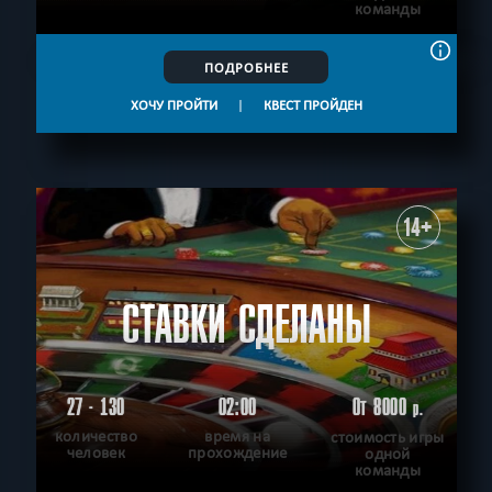
команды
ПОДРОБНЕЕ
ХОЧУ ПРОЙТИ
|
КВЕСТ ПРОЙДЕН
14+
СТАВКИ СДЕЛАНЫ
27 - 130
02:00
От 8000
р.
количество
время на
стоимость игры
человек
прохождение
одной
команды