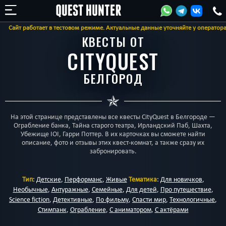
 работает в тестовом режиме. Актуальные данные уточняйте у оператора
КВЕСТЫ ОТ
CITYQUEST
БЕЛГОРОД
На этой странице представлены все квесты CityQuest в Белгороде —
Ограбление банка, Тайна старого театра, Ирландский Паб, Шахта,
Убежище IOI, Гарри Поттер. В их карточках вы сможете найти
описание, фото и отзывы этих квест-комнат, а также сразу их
забронировать.
Тип
:
Детские
,
Перформанс
,
Живые
Тематика
:
Для новичков
,
Необычные
,
Антуражные
,
Семейные
,
Для детей
,
Про путешествие
,
Science fiction
,
Детективные
,
По фильму
,
Спасти мир
,
Технологичные
,
Стимпанк
,
Ограбление
,
С аниматором
,
С актёрами