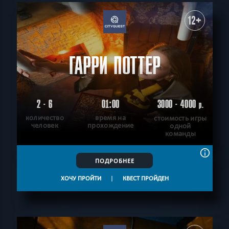
12+
ГАРРИ ПОТТЕР
2 - 6
01:00
3000 - 4000
р.
количество
время на
стоимость игры
человек
прохождение
одной
команды
ПОДРОБНЕЕ
ХОЧУ ПРОЙТИ
|
КВЕСТ ПРОЙДЕН