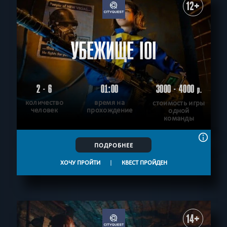
12+
УБЕЖИЩЕ IOI
2 - 6
01:00
3000 - 4000
р.
количество
время на
стоимость игры
человек
прохождение
одной
команды
ПОДРОБНЕЕ
ХОЧУ ПРОЙТИ
|
КВЕСТ ПРОЙДЕН
14+