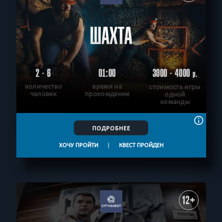
ШАХТА
2 - 6
01:00
3000 - 4000
р.
количество
время на
стоимость игры
человек
прохождение
одной
команды
ПОДРОБНЕЕ
ХОЧУ ПРОЙТИ
|
КВЕСТ ПРОЙДЕН
12+