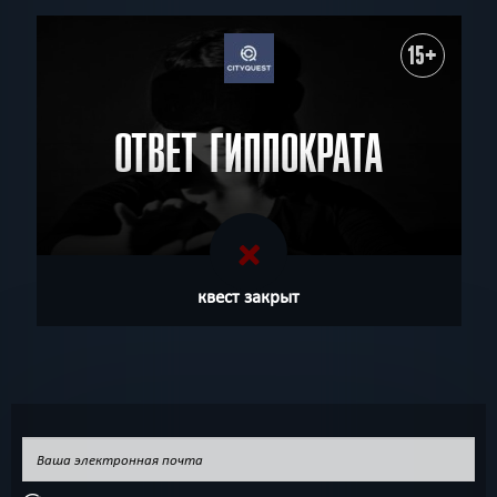
15+
ОТВЕТ ГИППОКРАТА
квест закрыт