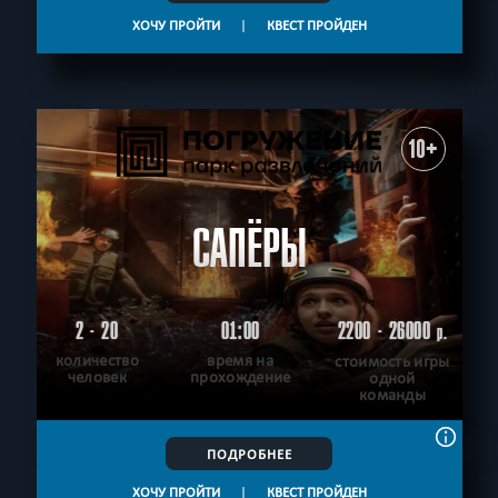
ХОЧУ ПРОЙТИ
|
КВЕСТ ПРОЙДЕН
10+
САПЁРЫ
2 - 20
01:00
2200 - 26000
р.
количество
время на
стоимость игры
человек
прохождение
одной
команды
ПОДРОБНЕЕ
ХОЧУ ПРОЙТИ
|
КВЕСТ ПРОЙДЕН