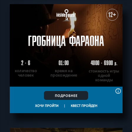
12+
ГРОБНИЦА ФАРАОНА
2 - 6
01:00
4000 - 6900
р.
количество
время на
стоимость игры
человек
прохождение
одной
команды
ПОДРОБНЕЕ
ХОЧУ ПРОЙТИ
|
КВЕСТ ПРОЙДЕН