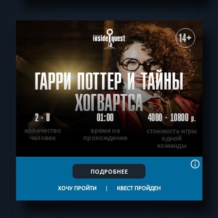
14+
ГАРРИ ПОТТЕР И ТАЙНЫ
ХОГВАРТСА
2 - 8
01:00
4000 - 10800
р.
количество
время на
стоимость игры
человек
прохождение
одной
команды
ПОДРОБНЕЕ
ХОЧУ ПРОЙТИ
|
КВЕСТ ПРОЙДЕН