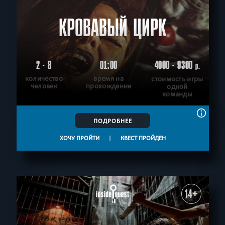
КРОВАВЫЙ ЦИРК
2 - 8
01:00
4000 - 9300
р.
количество
время на
стоимость игры
человек
прохождение
одной
команды
ПОДРОБНЕЕ
ХОЧУ ПРОЙТИ
|
КВЕСТ ПРОЙДЕН
14+