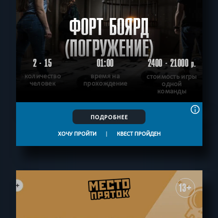
ФОРТ БОЯРД
(ПОГРУЖЕНИЕ)
2 - 15
01:00
2400 - 21000
р.
количество
время на
стоимость игры
человек
прохождение
одной
команды
ПОДРОБНЕЕ
ХОЧУ ПРОЙТИ
|
КВЕСТ ПРОЙДЕН
13+