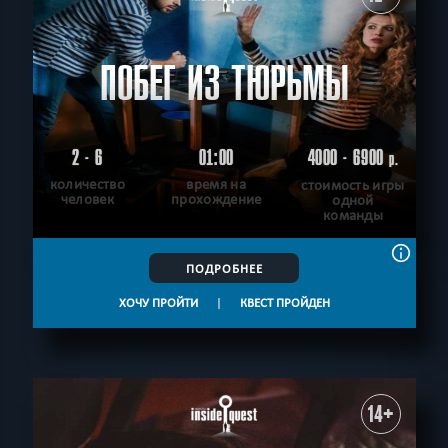
ПОБЕГ ИЗ ТЮРЬМЫ
2 - 6
01:00
4000 - 6900
р.
количество
время на
стоимость игры
человек
прохождение
одной
команды
ПОДРОБНЕЕ
ХОЧУ ПРОЙТИ
|
КВЕСТ ПРОЙДЕН
14+