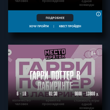
человек
прохождение
одной
команды
ПОДРОБНЕЕ
ХОЧУ ПРОЙТИ
|
КВЕСТ ПРОЙДЕН
8+
ГАРРИ ПОТТЕР В
ЛАБИРИНТЕ
6 - 10
01:30
9000 - 13800
р.
количество
время на
стоимость игры
человек
прохождение
одной
команды