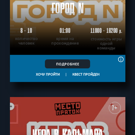
ГОРОД N
8 - 10
01:00
11000 - 16200
р.
количество
время на
стоимость игры
человек
прохождение
одной
команды
ПОДРОБНЕЕ
ХОЧУ ПРОЙТИ
|
КВЕСТ ПРОЙДЕН
7+