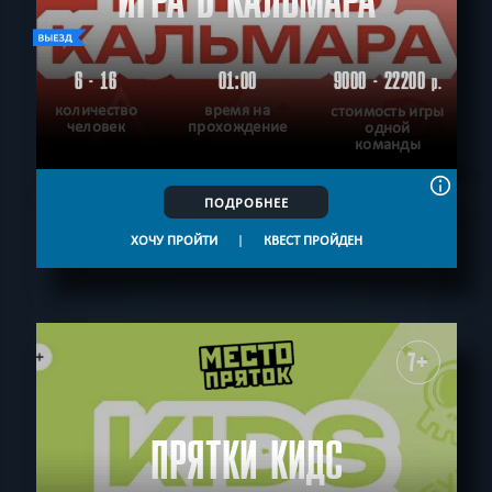
ИГРА В КАЛЬМАРА
6 - 16
01:00
9000 - 22200
р.
количество
время на
стоимость игры
человек
прохождение
одной
команды
ПОДРОБНЕЕ
ХОЧУ ПРОЙТИ
|
КВЕСТ ПРОЙДЕН
7+
ПРЯТКИ КИДС