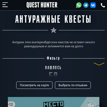
АНТУРАЖНЫЕ КВЕСТЫ
Антураж этих екатеринбургских квестов не оставит никого
равнодушным и запомнится вам на долго
Фильтр
НАШЛОСЬ
58
Посмотреть на карте
Выбрать по отзывам
КВЕСТОВ
ТИП
Все
Квест-комнаты
Horror
Для детей
Перформанс
Живые
Выездные
15+