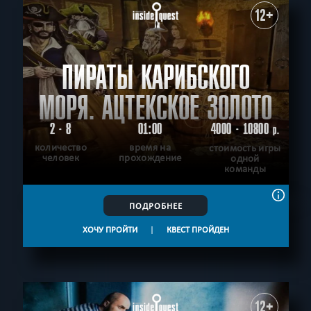
12+
ПИРАТЫ КАРИБСКОГО
МОРЯ. АЦТЕКСКОЕ ЗОЛОТО
2 - 8
01:00
4000 - 10800
р.
количество
время на
стоимость игры
человек
прохождение
одной
команды
ПОДРОБНЕЕ
ХОЧУ ПРОЙТИ
|
КВЕСТ ПРОЙДЕН
12+