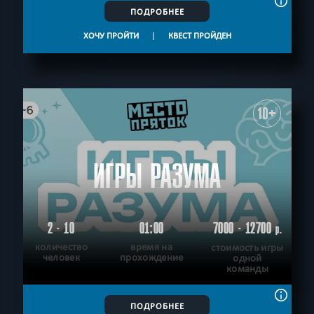
ПОДРОБНЕЕ
ХОЧУ ПРОЙТИ
|
КВЕСТ ПРОЙДЕН
10+
ИГРЫ РАЗУМА
2 - 10
01:00
7000 - 12700
р.
количество
время на
стоимость игры
человек
прохождение
одной
команды
ПОДРОБНЕЕ