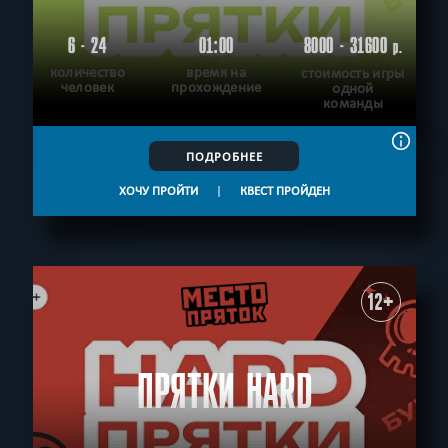
6 - 24
01:00
8000 - 31600
р.
количество
время на
стоимость игры
человек
прохождение
одной
команды
ПОДРОБНЕЕ
ХОЧУ ПРОЙТИ
|
КВЕСТ ПРОЙДЕН
12+
ПРЯТКИ HARD