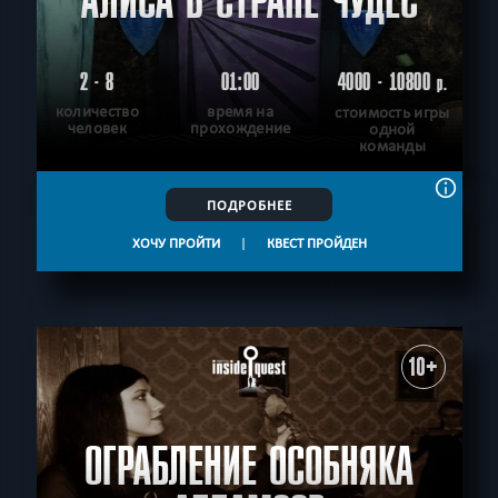
АЛИСА В СТРАНЕ ЧУДЕС
2 - 8
01:00
4000 - 10800
р.
количество
время на
стоимость игры
человек
прохождение
одной
команды
ПОДРОБНЕЕ
ХОЧУ ПРОЙТИ
|
КВЕСТ ПРОЙДЕН
10+
ОГРАБЛЕНИЕ ОСОБНЯКА