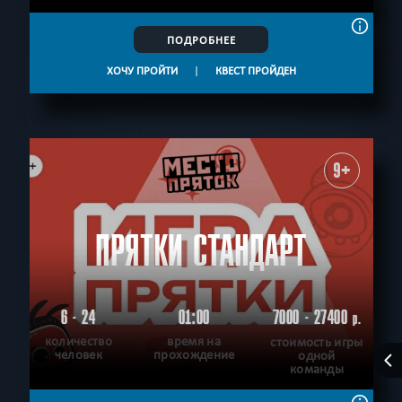
ПОДРОБНЕЕ
ХОЧУ ПРОЙТИ
|
КВЕСТ ПРОЙДЕН
9+
ПРЯТКИ СТАНДАРТ
6 - 24
01:00
7000 - 27400
р.
количество
время на
стоимость игры
человек
прохождение
одной
команды