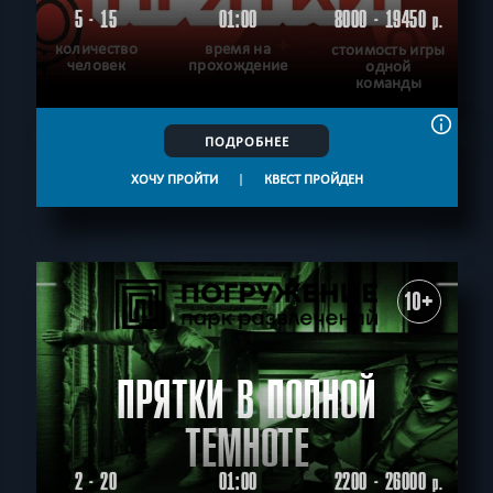
5 - 15
01:00
8000 - 19450
р.
количество
время на
стоимость игры
человек
прохождение
одной
команды
ПОДРОБНЕЕ
ХОЧУ ПРОЙТИ
|
КВЕСТ ПРОЙДЕН
10+
ПРЯТКИ В ПОЛНОЙ
ТЕМНОТЕ
2 - 20
01:00
2200 - 26000
р.