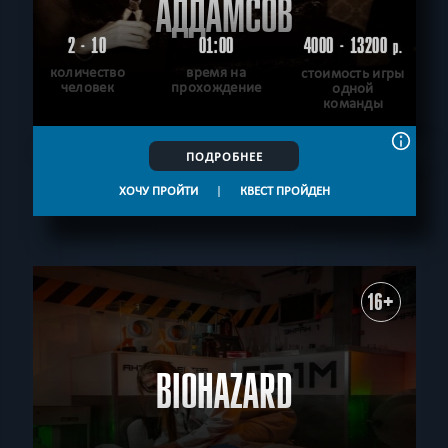
АДДАМСОВ
2 - 10
01:00
4000 - 13200
р.
количество
время на
стоимость игры
человек
прохождение
одной
команды
ПОДРОБНЕЕ
ХОЧУ ПРОЙТИ
|
КВЕСТ ПРОЙДЕН
16+
BIOHAZARD