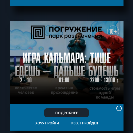
10+
ИГРА КАЛЬМАРА: ТИШЕ
ЕДЕШЬ – ДАЛЬШЕ БУДЕШЬ
2 - 10
01:00
2200 - 13000
р.
количество
время на
стоимость игры
человек
прохождение
одной
команды
ПОДРОБНЕЕ
ХОЧУ ПРОЙТИ
|
КВЕСТ ПРОЙДЕН