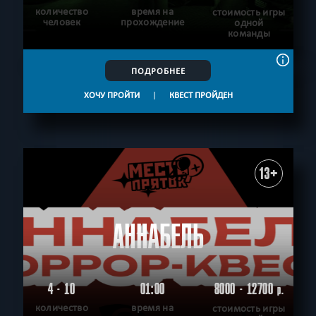
количество
время на
стоимость игры
человек
прохождение
одной
команды
ПОДРОБНЕЕ
ХОЧУ ПРОЙТИ
|
КВЕСТ ПРОЙДЕН
13+
АННАБЕЛЬ
4 - 10
01:00
8000 - 12700
р.
количество
время на
стоимость игры