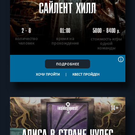
САЙЛЕНТ ХИЛЛ
2 - 6
01:00
5000 - 8400
р.
количество
время на
стоимость игры
человек
прохождение
одной
команды
ПОДРОБНЕЕ
ХОЧУ ПРОЙТИ
|
КВЕСТ ПРОЙДЕН
14+