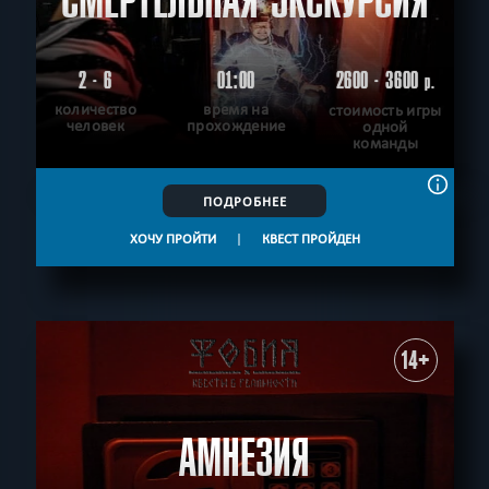
СМЕРТЕЛЬНАЯ ЭКСКУРСИЯ
2 - 6
01:00
2600 - 3600
р.
количество
время на
стоимость игры
человек
прохождение
одной
команды
ПОДРОБНЕЕ
ХОЧУ ПРОЙТИ
|
КВЕСТ ПРОЙДЕН
14+
АМНЕЗИЯ