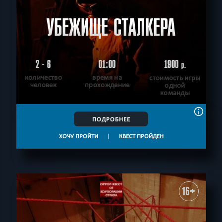
УБЕЖИЩЕ СТАЛКЕРА
2 - 6
01:00
1900
р.
количество
время на
стоимость игры
человек
прохождение
одной
команды
ПОДРОБНЕЕ
ХОЧУ ПРОЙТИ
|
КВЕСТ ПРОЙДЕН
16+