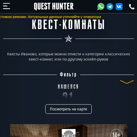
ые данные уточняйте у оператора
КВЕСТ-КОМНАТЫ
Квесты Иваново, которые можно отнести к категории классических
квест-комнат, или по-другому эскейп-румов
Фильтр
НАШЕЛСЯ
21
Посмотреть на карте
КВЕСТ
ТИП
Все
Квест-комнаты
Перформанс
Детские
Живые
Выездные
14+