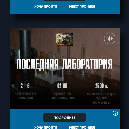
ХОЧУ ПРОЙТИ
|
КВЕСТ ПРОЙДЕН
14+
ПОСЛЕДНЯЯ ЛАБОРАТОРИЯ
2 - 6
02:00
2500
р.
количество
время на
стоимость игры
человек
прохождение
одной
команды
ПОДРОБНЕЕ
ХОЧУ ПРОЙТИ
|
КВЕСТ ПРОЙДЕН