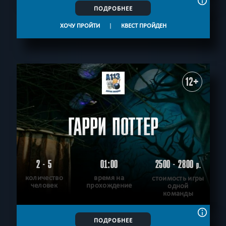
ПОДРОБНЕЕ
ХОЧУ ПРОЙТИ
|
КВЕСТ ПРОЙДЕН
12+
ГАРРИ ПОТТЕР
2 - 5
01:00
2500 - 2800
р.
количество
время на
стоимость игры
человек
прохождение
одной
команды
ПОДРОБНЕЕ