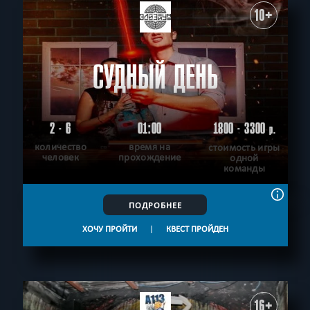
10+
СУДНЫЙ ДЕНЬ
2 - 6
01:00
1800 - 3300
р.
количество
время на
стоимость игры
человек
прохождение
одной
команды
ПОДРОБНЕЕ
ХОЧУ ПРОЙТИ
|
КВЕСТ ПРОЙДЕН
16+