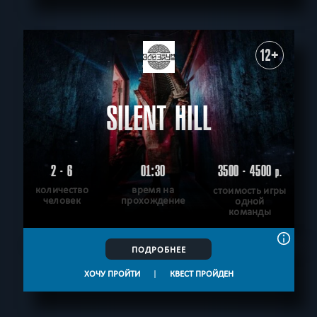
12+
SILENT HILL
2 - 6
01:30
3500 - 4500
р.
количество
время на
стоимость игры
человек
прохождение
одной
команды
ПОДРОБНЕЕ
ХОЧУ ПРОЙТИ
|
КВЕСТ ПРОЙДЕН