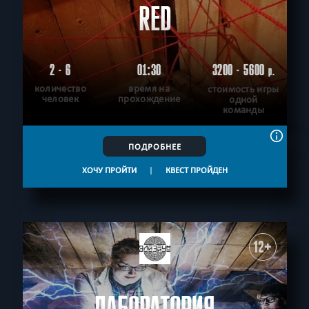
RED
2 - 6
01:30
3200 - 5600
р.
количество
время на
стоимость игры
человек
прохождение
одной
команды
ПОДРОБНЕЕ
ХОЧУ ПРОЙТИ
|
КВЕСТ ПРОЙДЕН
12+