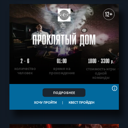
12+
ПРОКЛЯТЫЙ ДОМ
2 - 6
01:00
1800 - 3300
р.
количество
время на
стоимость игры
человек
прохождение
одной
команды
ПОДРОБНЕЕ
ХОЧУ ПРОЙТИ
|
КВЕСТ ПРОЙДЕН