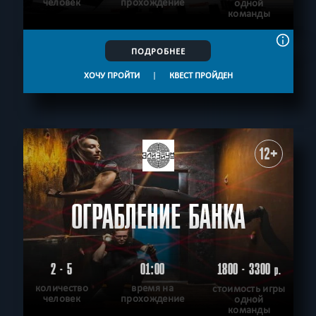
человек
прохождение
одной
команды
ПОДРОБНЕЕ
ХОЧУ ПРОЙТИ
|
КВЕСТ ПРОЙДЕН
12+
ОГРАБЛЕНИЕ БАНКА
2 - 5
01:00
1800 - 3300
р.
количество
время на
стоимость игры
человек
прохождение
одной
команды