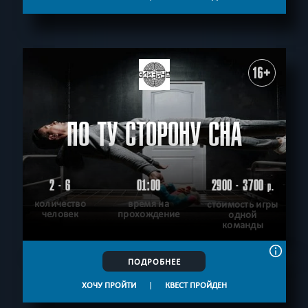
16+
ПО ТУ СТОРОНУ СНА
2 - 6
01:00
2900 - 3700
р.
количество
время на
стоимость игры
человек
прохождение
одной
команды
ПОДРОБНЕЕ
ХОЧУ ПРОЙТИ
|
КВЕСТ ПРОЙДЕН