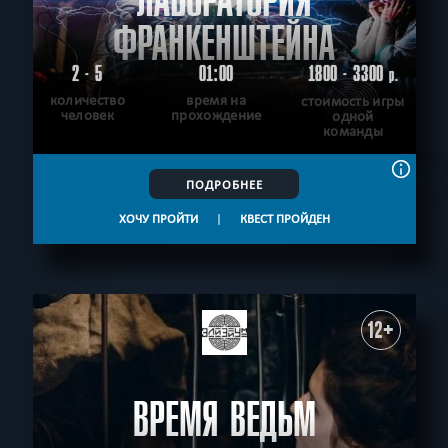
ЛАБОРАТОРИЯ
ФРАНКЕНШТЕЙНА
2 - 5
01:00
1800 - 3300
р.
количество
время на
стоимость игры
человек
прохождение
одной
команды
ПОДРОБНЕЕ
ХОЧУ ПРОЙТИ
|
КВЕСТ ПРОЙДЕН
12+
ВРЕМЯ ВЕДЬМ