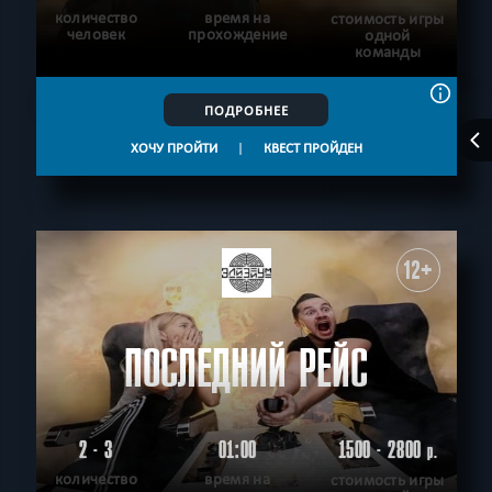
количество
время на
стоимость игры
человек
прохождение
одной
команды
ПОДРОБНЕЕ
ХОЧУ ПРОЙТИ
|
КВЕСТ ПРОЙДЕН
12+
ПОСЛЕДНИЙ РЕЙС
2 - 3
01:00
1500 - 2800
р.
количество
время на
стоимость игры