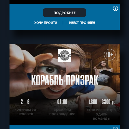
ПОДРОБНЕЕ
ХОЧУ ПРОЙТИ
|
КВЕСТ ПРОЙДЕН
10+
КОРАБЛЬ-ПРИЗРАК
2 - 6
01:00
1800 - 3300
р.
количество
время на
стоимость игры
человек
прохождение
одной
команды