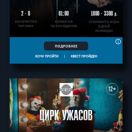
2 - 6
01:00
1800 - 3300
р.
количество
время на
стоимость игры
человек
прохождение
одной
команды
ПОДРОБНЕЕ
ХОЧУ ПРОЙТИ
|
КВЕСТ ПРОЙДЕН
12+
ЦИРК УЖАСОВ