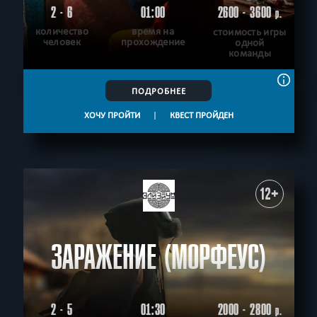
2 - 6
01:00
2600 - 3600
р.
количество
время на
стоимость игры
человек
прохождение
одной
команды
ПОДРОБНЕЕ
ХОЧУ ПРОЙТИ
|
КВЕСТ ПРОЙДЕН
12+
ЗАРАЖЕНИЕ (МОРФЕУС)
2 - 5
01:30
2000 - 2800
р.