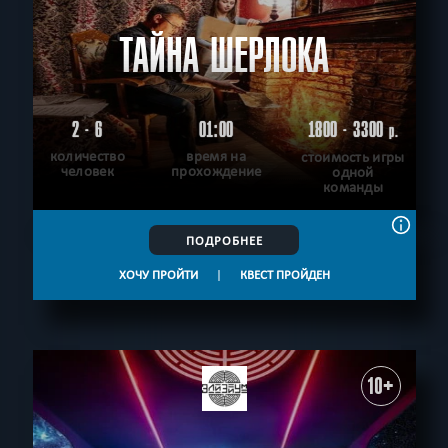
ТАЙНА ШЕРЛОКА
2 - 6
01:00
1800 - 3300
р.
количество
время на
стоимость игры
человек
прохождение
одной
команды
ПОДРОБНЕЕ
ХОЧУ ПРОЙТИ
|
КВЕСТ ПРОЙДЕН
10+