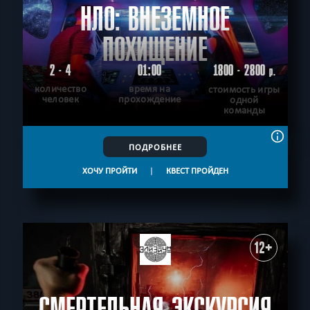
НЛО: ВНЕЗЕМНОЕ
ПОХИЩЕНИЕ
2 - 4
01:00
1800 - 2800
р.
количество
время на
стоимость игры
человек
прохождение
одной
команды
ПОДРОБНЕЕ
ХОЧУ ПРОЙТИ
|
КВЕСТ ПРОЙДЕН
12+