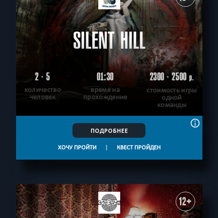
SILENT HILL
2 - 5
01:30
2300 - 2500
р.
количество
время на
стоимость игры
человек
прохождение
одной
команды
ПОДРОБНЕЕ
ХОЧУ ПРОЙТИ
|
КВЕСТ ПРОЙДЕН
12+