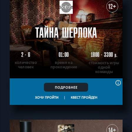
12+
ТАЙНА ШЕРЛОКА
2 - 6
01:00
1800 - 3300
р.
количество
время на
стоимость игры
человек
прохождение
одной
команды
ПОДРОБНЕЕ
ХОЧУ ПРОЙТИ
|
КВЕСТ ПРОЙДЕН
14+