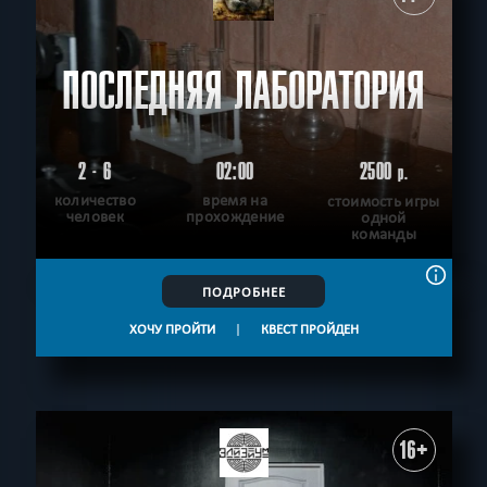
ПОСЛЕДНЯЯ ЛАБОРАТОРИЯ
2 - 6
02:00
2500
р.
количество
время на
стоимость игры
человек
прохождение
одной
команды
ПОДРОБНЕЕ
ХОЧУ ПРОЙТИ
|
КВЕСТ ПРОЙДЕН
16+