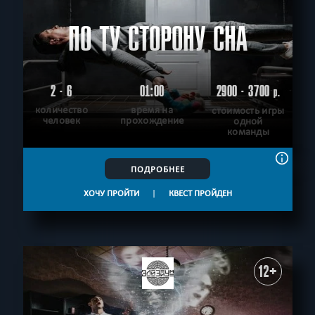
ПО ТУ СТОРОНУ СНА
2 - 6
01:00
2900 - 3700
р.
количество
время на
стоимость игры
человек
прохождение
одной
команды
ПОДРОБНЕЕ
ХОЧУ ПРОЙТИ
|
КВЕСТ ПРОЙДЕН
12+