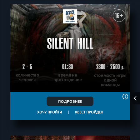
16+
SILENT HILL
2 - 5
01:30
2300 - 2500
р.
количество
время на
стоимость игры
человек
прохождение
одной
команды
ПОДРОБНЕЕ
ХОЧУ ПРОЙТИ
|
КВЕСТ ПРОЙДЕН