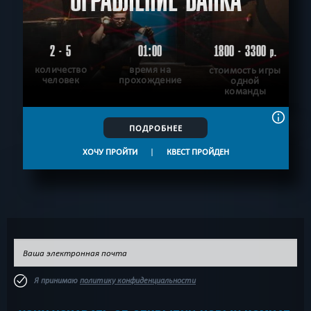
ОГРАБЛЕНИЕ БАНКА
2 - 5
01:00
1800 - 3300
р.
количество
время на
стоимость игры
человек
прохождение
одной
команды
ПОДРОБНЕЕ
ХОЧУ ПРОЙТИ
|
КВЕСТ ПРОЙДЕН
Я принимаю
политику конфиденциальности