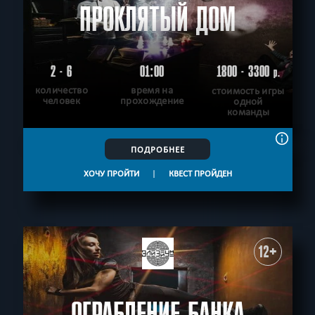
ПРОКЛЯТЫЙ ДОМ
2 - 6
01:00
1800 - 3300
р.
количество
время на
стоимость игры
человек
прохождение
одной
команды
ПОДРОБНЕЕ
ХОЧУ ПРОЙТИ
|
КВЕСТ ПРОЙДЕН
12+