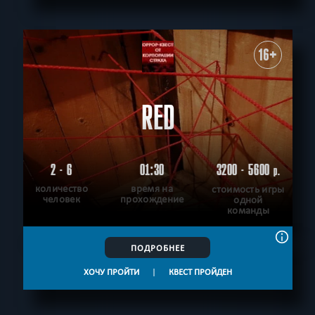
16+
RED
2 - 6
01:30
3200 - 5600
р.
количество
время на
стоимость игры
человек
прохождение
одной
команды
ПОДРОБНЕЕ
ХОЧУ ПРОЙТИ
|
КВЕСТ ПРОЙДЕН