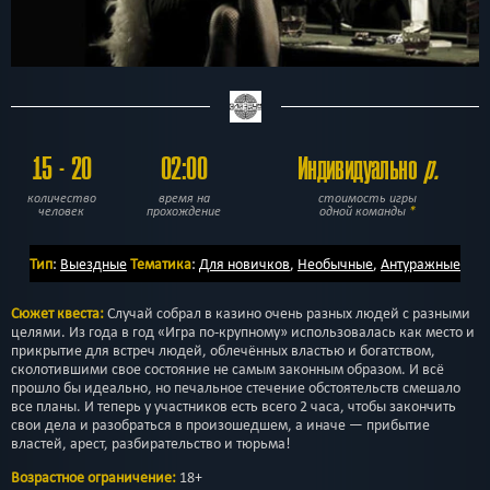
15 - 20
02:00
Индивидуально
р.
количество
время на
стоимость игры
человек
прохождение
одной команды
*
Тип
:
Выездные
Тематика
:
Для новичков
,
Необычные
,
Антуражные
Сюжет квеста:
Случай собрал в казино очень разных людей с разными
целями. Из года в год «Игра по-крупному» использовалась как место и
прикрытие для встреч людей, облечённых властью и богатством,
сколотившими свое состояние не самым законным образом. И всё
прошло бы идеально, но печальное стечение обстоятельств смешало
все планы. И теперь у участников есть всего 2 часа, чтобы закончить
свои дела и разобраться в произошедшем, а иначе — прибытие
властей, арест, разбирательство и тюрьма!
Возрастное ограничение:
18+