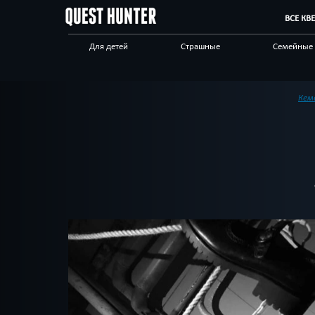
ВСЕ КВ
Для детей
Страшные
Семейные
Живые
Выездные
Необычны
Сложные
С аниматором
Для взрос
Кем
Бренды квестов
Другой город