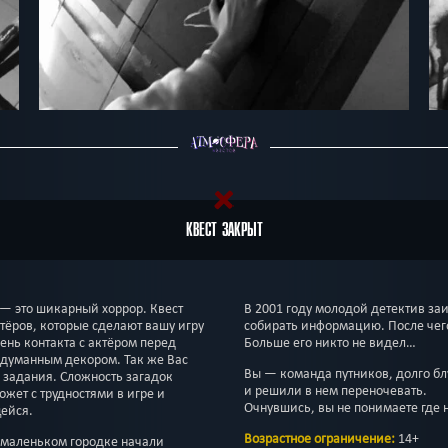
КВЕСТ ЗАКРЫТ
 — это шикарный хоррор. Квест
В 2001 году молодой детектив за
тёров, которые сделают вашу игру
собирать информацию. После чег
нь контакта с актёром перед
Больше его никто не видел…
одуманным декором. Так же Вас
Вы — команда путников, долго бл
 задания. Сложность загадок
и решили в нем переночевать.
жет с трудностями в игре и
Очнувшись, вы не понимаете где 
щейся.
Возрастное ограничение:
14+
В маленьком городке начали