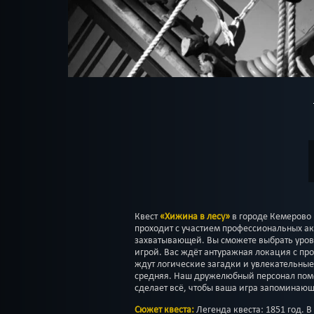
Квест
«Хижина в лесу»
в городе Кемерово
проходит с участием профессиональных ак
захватывающей. Вы сможете выбрать урове
игрой. Вас ждёт антуражная локация с пр
ждут логические загадки и увлекательные
средняя. Наш дружелюбный персонал помо
сделает всё, чтобы ваша игра запоминаю
Сюжет квеста:
Легенда квеста: 1851 год. 