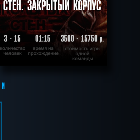
СТЕН. ЗАКРЫТЫЙ КОРПУС
3 - 15
01:15
3500 - 15750
р.
количество
время на
стоимость игры
человек
прохождение
одной
команды
ПОДРОБНЕЕ
КИ
ХОЧУ ПРОЙТИ
|
КВЕСТ ПРОЙДЕН