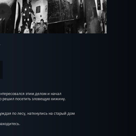
интересовался этим делом и начал
о решил посетить зловещую хижину.
уждая по лесу, наткнулись на старый дом
находитесь.