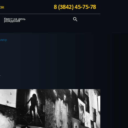
8 (3842) 45-75-78
ЭК
Квест на день
рождения
Спастись
Отзывы на квесты
лесу