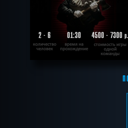
2 - 6
01:30
4500 - 7300
р
количество
время на
стоимость игры
человек
прохождение
одной
команды
ПОДРОБНЕЕ
П
ХОЧУ ПРОЙТИ
|
КВЕСТ ПРОЙДЕН