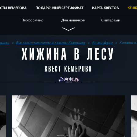
ЕСТЫ КЕМЕРОВА
ПОДАРОЧНЫЙ СЕРТИФИКАТ
КАРТА КВЕСТОВ
КЕШБ
Перформанс
Для новичков
С актёрами
е
Спасти мир
Ограбление
По фильму
лых
Детективные
Квест-комнаты
Корпоративным
ерово
Все квест-комнаты и квесты Кемерова
Атмосфера
Хижина в 
клиентам
ХИЖИНА В ЛЕСУ
КВЕСТ КЕМЕРОВО