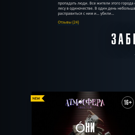
пропадать люди. Все жители этого города
лесу в одиночестве. В один день небольш
расправиться с ним и… убили…
Отзывы (24)
ЗАБ
16+
ÓНИ