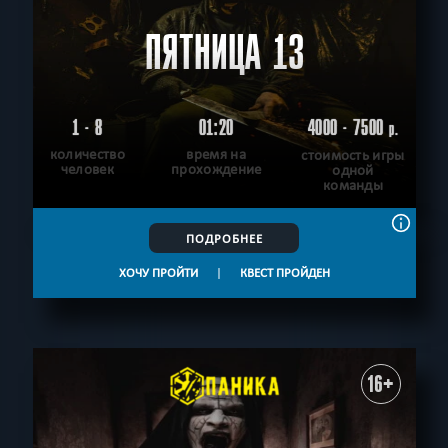
ПЯТНИЦА 13
1 - 8
01:20
4000 - 7500
р.
количество
время на
стоимость игры
человек
прохождение
одной
команды
ПОДРОБНЕЕ
ХОЧУ ПРОЙТИ
|
КВЕСТ ПРОЙДЕН
16+