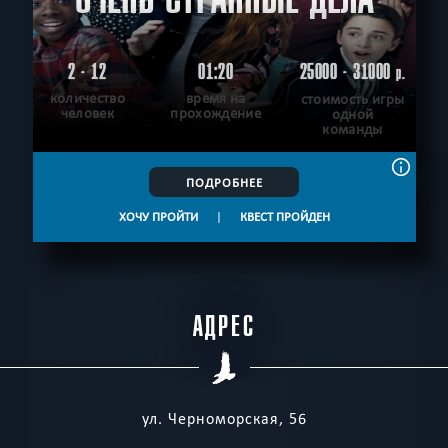
2 - 12
01:20
25000 - 31000
р.
количество
время на
стоимость игры
человек
прохождение
одной
команды
ПОДРОБНЕЕ
ХОЧУ ПРОЙТИ
|
КВЕСТ ПРОЙДЕН
АДРЕС
ул. Черноморская, 56