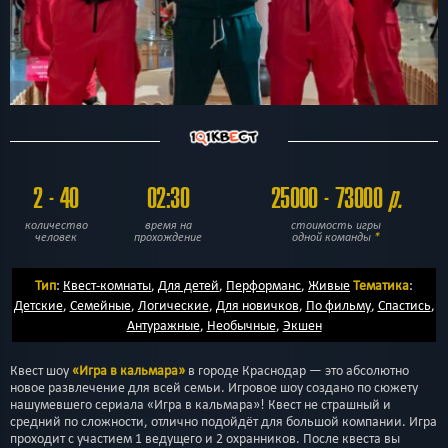
2 - 40
02:30
25000 - 73000
р.
количество
время на
стоимость игры
человек
прохождение
одной команды
*
Тип
:
Квест-комнаты
,
Для детей
,
Перформанс
,
Живые
Тематика
:
Детские
,
Семейные
,
Логические
,
Для новичков
,
По фильму
,
Спастись
,
Антуражные
,
Необычные
,
Экшен
Квест шоу
«Игра в кальмара»
в городе Краснодар — это абсолютно
новое развлечение для всей семьи. Игровое шоу создано по сюжету
нашумевшего сериала «Игра в кальмара»! Квест не страшный и
средний по сложности, отлично подойдёт для большой компании. Игра
проходит с участием 1 ведущего и 2 охранников. После квеста вы