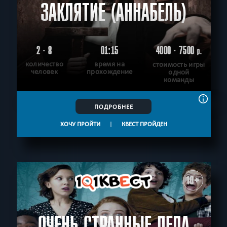
ЗАКЛЯТИЕ (АННАБЕЛЬ)
2 - 8
01:15
4000 - 7500
р.
количество
время на
стоимость игры
человек
прохождение
одной
команды
ПОДРОБНЕЕ
ХОЧУ ПРОЙТИ
|
КВЕСТ ПРОЙДЕН
10+
ОЧЕНЬ СТРАННЫЕ ДЕЛА