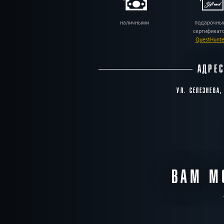
наличными
подарочны
сертификат
QuestHunte
АДРЕ
УЛ. СЕЛЕЗНЕВА,
ВАМ М