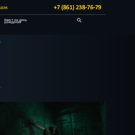
+7 (861) 238-76-79
ШБЭК
Квест на день
рождения
Индивидуальные
Спастись
t
Про путешествие