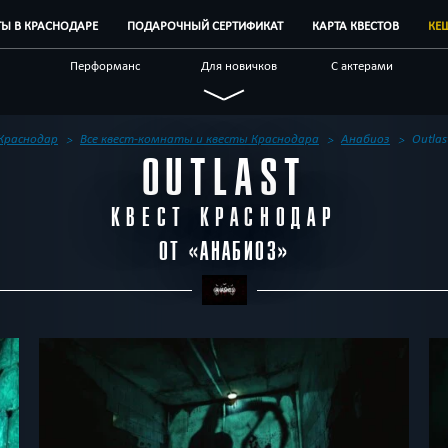
ТЫ В КРАСНОДАРЕ
ПОДАРОЧНЫЙ СЕРТИФИКАТ
КАРТА КВЕСТОВ
КЕ
Перформанс
Для новичков
С актерами
С аниматором
Виртуальные
Необычные
р
Технологичные
Ограбление
По фильму
Краснодар
Все квест-комнаты и квесты Краснодара
Анабиоз
Outlas
OUTLAST
ивным
Позитивные
Логические
Детективные
естов
Блог
Другой город
КВЕСТ КРАСНОДАР
ОТ «
АНАБИОЗ
»