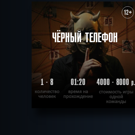
12+
ЧЁРНЫЙ ТЕЛЕФОН
1 - 8
01:20
4000 - 8000
р
количество
время на
стоимость игры
человек
прохождение
одной
команды
ПОДРОБНЕЕ
ХОЧУ ПРОЙТИ
|
КВЕСТ ПРОЙДЕН