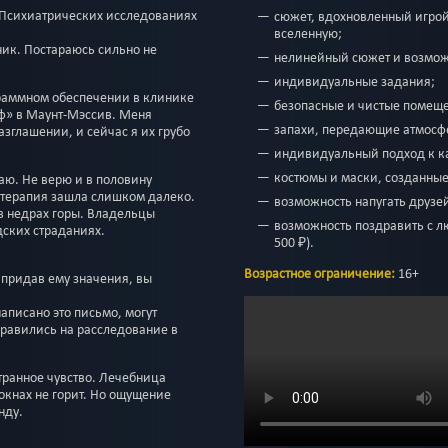
 «Психиатрических исследованиях
сюжет, вдохновленный игрой
вселенную;
ик. Постараюсь сильно не
нелинейный сюжет и возмож
индивидуальные задания;
граммном обеспечении в клинике
безопасные и чистые помещ
» в Маунт-Мэссив. Меня
запахи, передающие атмосф
азглашении, и сейчас я их грубо
индивидуальный подход к к
костюмы и маски, созданные
маю. Не верю и в половину
о терапия зашла слишком далеко.
возможность напугать друзей
 в недрах горы. Владельцы
возможность поздравить с л
ских страданиях.
500 ₽).
Возрастное ограничение:
16+
 придав ему значения, вы
написано это письмо, могут
правились на расследование в
транное чувство. Лечебница
 окнах не горит. Но ощущение
нду.