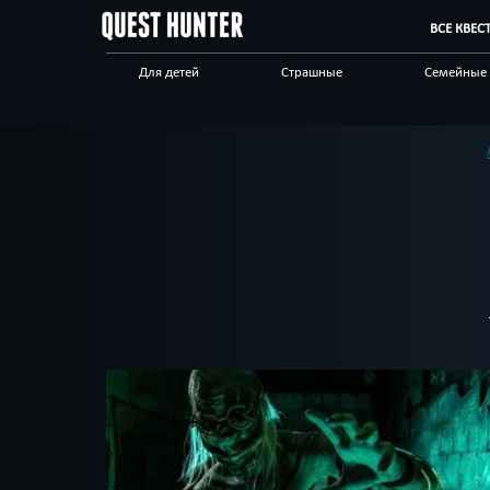
ВСЕ КВЕС
Для детей
Страшные
Семейные
Сложные
Выездные
Новые
Живые
Научные
Спасти ми
Мистика
Антуражные
Корпорат
клиентам
Квест-комнаты
Отзывы на квесты
Бренды кв