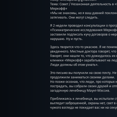
Тема: Совет / Незаконная деятельность в
Меркофф»
«Мы не знакомы, но я ваш давний поклонн
затягивать. Они могут следить.
Я 2 недели проводил консультации о про
«Психиатрические исследования Меркофф
заставили подписать кучу договоров о нер
нарушаю. Ну и пусть.
Здесь творится что-то ужасное. Я не пони
увиденного. Местные доктора говорят, чт
Говорят, они нашли то, что дожидалось их
клиники «Меркофф» зарабатывают на люд
Люди должны об этом узнать».
Это письмо вы получили на свою почту. Не
продолжили заниматься своими делами.
Но позже осознав, что люди, про которых 
пострадать, вы собрали своих друзей и от
загадочную лечебницу Маунт-Мэссив.
Приближаясь к лечебнице, вы испытали с
выглядит заброшенной, охраны нет, свет в
чужого взгляда не покидает вас ни на секу