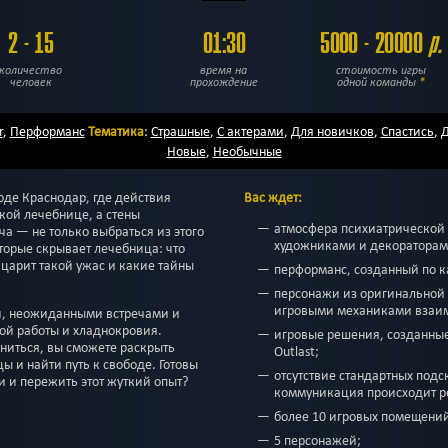
2 - 15
01:30
5000 - 20000
р.
количество
время на
стоимость игры
человек
прохождение
одной команды
*
r
,
Перформанс
Тематика
:
Страшные
,
С актерами
,
Для новичков
,
Спастись
,
Д
Новые
,
Необычные
оде Краснодар, где действия
Вас ждет:
кой лечебнице, а стены
атмосфера психиатрической 
а — не только выбраться из этого
художниками и декораторам
торые скрывает лечебница: что
 царит такой ужас и какие тайны
перформанс, созданный по к
персонажи из оригинальной
игровыми механиками взаи
и, неожиданными встречами и
ой работы и хладнокровия.
игровые решения, созданные
иниться, вы сможете раскрыть
Outlast;
 и найти путь к свободе. Готовы
отсутствие стандартных под
и и пережить этот жуткий опыт?
коммуникация происходит р
более 10 игровых помещени
5 персонажей;