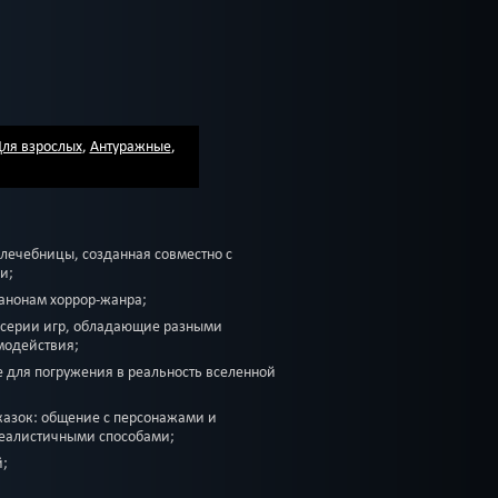
ля взрослых
,
Антуражные
,
лечебницы, созданная совместно с
и;
анонам хоррор-жанра;
 серии игр, обладающие разными
модействия;
 для погружения в реальность вселенной
сказок: общение с персонажами и
еалистичными способами;
й;