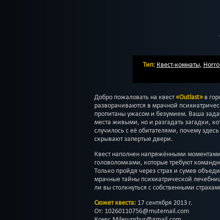
Тип
:
Квест-комнаты
,
Horro
Добро пожаловать на квест
«Outlast»
в гор
разворачиваются в мрачной психиатричес
пропитаны ужасом и безумием. Ваша задач
места живыми, но и разгадать загадки, ко
случилось с её обитателями, почему здесь
скрывают запертые двери.
Квест наполнен напряжёнными моментам
головоломками, которые требуют командн
Только пройдя через страх и сумев объед
мрачные тайны психиатрической лечебницы
ли вы столкнуться с собственными страхам
Сюжет квеста:
17 сентября 2013 г.
От: 10260110756@mutemail.com
Кому: Milesupshur@gmail.com