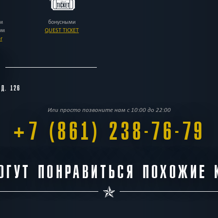
10
7500 -
18500
АВГУСТА
м
бонусными
р.
Понедельник
ом
QUEST TICKET
14:00
15:4
r
5500 
16500 
С
22:45
7000 -
18000
 Д. 126
р.
Или просто позвоните нам с 10:00 до 22:00
11
00:30
+7 (861) 238-76-79
7500 -
18500
АВГУСТА
р.
Вторник
14:00
15:4
5500 
16500 
ОГУТ ПОНРАВИТЬСЯ ПОХОЖИЕ 
22:45
7000 -
18000
р.