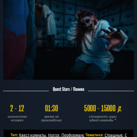
2 - 12
01:30
5000 - 15000
р.
количество
время на
стоимость игры
человек
прохождение
одной команды
*
Тип
:
Квест-комнаты
,
Horror
,
Перформанс
Тематика
:
Страшные
,
С