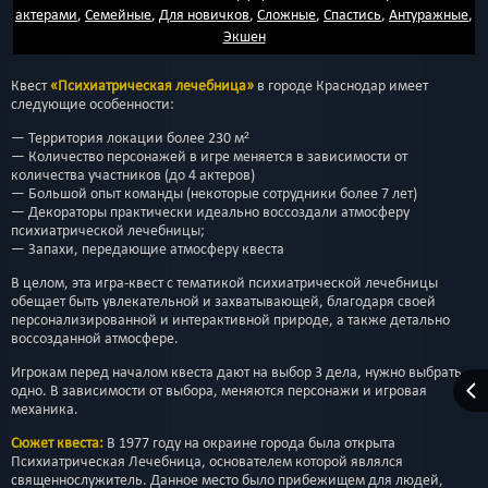
актерами
,
Семейные
,
Для новичков
,
Сложные
,
Спастись
,
Антуражные
,
Экшен
Квест
«Психиатрическая лечебница»
в городе Краснодар имеет
следующие особенности:
— Территория локации более 230 м²
— Количество персонажей в игре меняется в зависимости от
количества участников (до 4 актеров)
— Большой опыт команды (некоторые сотрудники более 7 лет)
— Декораторы практически идеально воссоздали атмосферу
психиатрической лечебницы;
— Запахи, передающие атмосферу квеста
В целом, эта игра-квест с тематикой психиатрической лечебницы
обещает быть увлекательной и захватывающей, благодаря своей
персонализированной и интерактивной природе, а также детально
воссозданной атмосфере.
Игрокам перед началом квеста дают на выбор 3 дела, нужно выбрать
одно. В зависимости от выбора, меняются персонажи и игровая
механика.
Сюжет квеста:
В 1977 году на окраине города была открыта
Психиатрическая Лечебница, основателем которой являлся
священнослужитель. Данное место было прибежищем для людей,