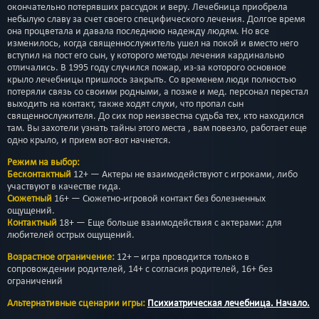
окончательно потерявших рассудок и веру. Лечебница приобрела
небылую славу за счет своего специфического лечения. Долгое время
она процветала и давала последнюю надежду людям. Но все
изменилось, когда священнослужитель ушел на покой и вместо него
вступил на пост его сын, у которого методы лечения кардинально
отличались. В 1995 году случился пожар, из-за которого основное
крыло лечебницы пришлось закрыть. Со временем люди полностью
потеряли связь со своими родными, а позже и мед. персонал перестал
выходить на контакт, также ходят слухи, что пропал сын
священнослужителя. До сих пор неизвестна судьба тех, кто находился
там. Вы захотели узнать тайны этого места , вам повезло, работает еще
одно крыло, и прием вот-вот начнется.
Режим на выбор:
Бесконтактный
12+ — Актеры не взаимодействуют с игроками, либо
участвуют в качестве гида.
Сюжетный
16+ — Сюжетно-игровой контакт без болезненных
ощущений.
Контактный
18+ — Еще больше взаимодействия с актерами: для
любителей острых ощущений.
Возрастное ограничение:
12+ – игра проводится только в
сопровождении родителей, 14+ с согласия родителей, 16+ без
ограничений
Альтернативные сценарии игры:
Психиатрическая лечебница. Начало.