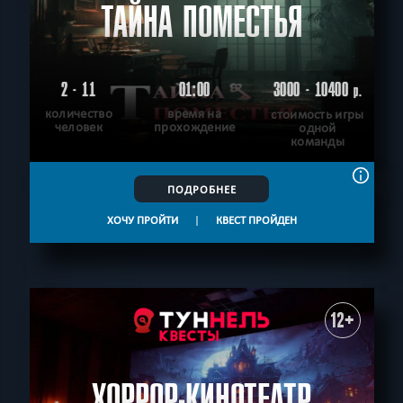
ТАЙНА ПОМЕСТЬЯ
2 - 11
01:00
3000 - 10400
р.
количество
время на
стоимость игры
человек
прохождение
одной
команды
ПОДРОБНЕЕ
ХОЧУ ПРОЙТИ
|
КВЕСТ ПРОЙДЕН
12+
ХОРРОР-КИНОТЕАТР