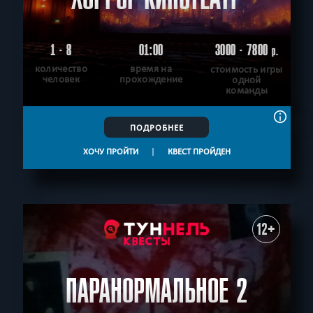
1 - 8
01:00
3000 - 7800
р.
количество
время на
стоимость игры
человек
прохождение
одной
команды
ПОДРОБНЕЕ
ХОЧУ ПРОЙТИ
|
КВЕСТ ПРОЙДЕН
12+
ПАРАНОРМАЛЬНОЕ 2