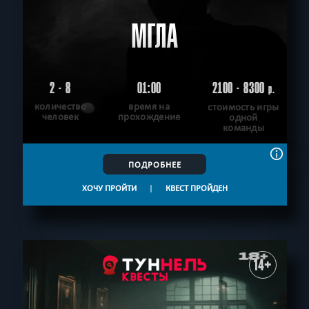
МГЛА
2 - 8
01:00
2100 - 8300
р.
количество
время на
стоимость игры
человек
прохождение
одной
команды
ПОДРОБНЕЕ
ХОЧУ ПРОЙТИ
|
КВЕСТ ПРОЙДЕН
14+