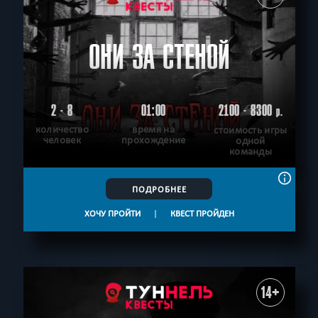
ОНИ ЗА СТЕНОЙ
2 - 8
01:00
2100 - 8300
р.
количество
время на
стоимость игры
человек
прохождение
одной
команды
ПОДРОБНЕЕ
ХОЧУ ПРОЙТИ
|
КВЕСТ ПРОЙДЕН
14+