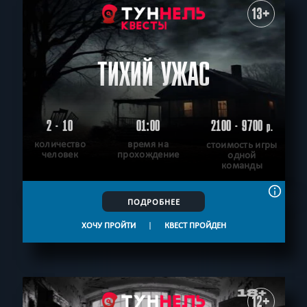
13+
ТИХИЙ УЖАС
2 - 10
01:00
2100 - 9700
р.
количество
время на
стоимость игры
человек
прохождение
одной
команды
ПОДРОБНЕЕ
ХОЧУ ПРОЙТИ
|
КВЕСТ ПРОЙДЕН
12+