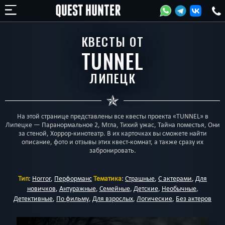
КВЕСТЫ ОТ
TUNNEL
ЛИПЕЦК
На этой странице представлены все квесты проекта «TUNNEL» в
Липецке — Паранормальное 2, Мгла, Тихий ужас, Тайна поместья, Они
за стеной, Хоррор-кинотеатр. В их карточках вы сможете найти
описание, фото и отзывы этих квест-комнат, а также сразу их
забронировать.
Тип
:
Horror
,
Перформанс
Тематика
:
Страшные
,
С актерами
,
Для
новичков
,
Антуражные
,
Семейные
,
Детские
,
Необычные
,
Детективные
,
По фильму
,
Для взрослых
,
Логические
,
Без актеров