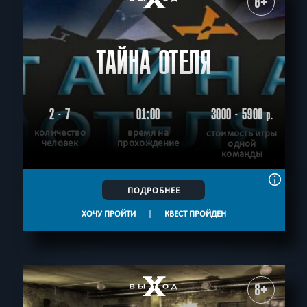
8+
ТАЙНА ОТЕЛЯ
2 - 7
01:00
3000 - 5900
р.
количество
время на
стоимость игры
человек
прохождение
одной
команды
ПОДРОБНЕЕ
ХОЧУ ПРОЙТИ
|
КВЕСТ ПРОЙДЕН
8+