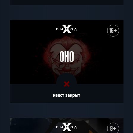
16+
ОНО
квест закрыт
8+