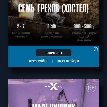
СЕМЬ ГРЕХОВ (ХОСТЕЛ)
2 - 7
01:00
3000 - 5900
р.
количество
время на
стоимость игры
человек
прохождение
одной
команды
ПОДРОБНЕЕ
ХОЧУ ПРОЙТИ
|
КВЕСТ ПРОЙДЕН
16+