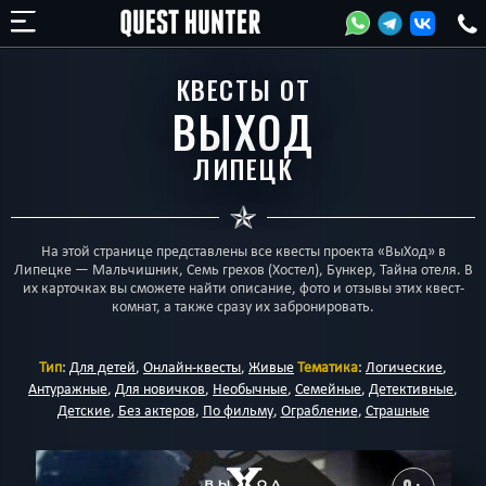
КВЕСТЫ ОТ
ВЫХОД
ЛИПЕЦК
На этой странице представлены все квесты проекта «ВыХод» в
Липецке — Мальчишник, Семь грехов (Хостел), Бункер, Тайна отеля. В
их карточках вы сможете найти описание, фото и отзывы этих квест-
комнат, а также сразу их забронировать.
Тип
:
Для детей
,
Онлайн-квесты
,
Живые
Тематика
:
Логические
,
Антуражные
,
Для новичков
,
Необычные
,
Семейные
,
Детективные
,
Детские
,
Без актеров
,
По фильму
,
Ограбление
,
Страшные