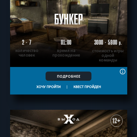
БУНКЕР
2 - 7
01:00
3000 - 5900
р.
количество
время на
стоимость игры
человек
прохождение
одной
команды
ПОДРОБНЕЕ
ХОЧУ ПРОЙТИ
|
КВЕСТ ПРОЙДЕН
12+