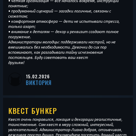
• чёткая организация — всё началось вовремя, инструкции
понятные;
• продуманный сценарий — загадки логичные, связаны с
сюжетом;
• комфортная атмосфера — дети не испытывали стресса,
только азарт;
• внимание к деталям — декор и реквизит создают полное
погружение.
Администраторы молодцы: поддерживали настрой, но не
вмешивались без необходимости. Девочки до сих пор
вспоминают, как разгадывали тайну исчезновения
постояльцев. Буду советовать ваш квест
друзьям!
15.02.2026
ВИКТОРИЯ
КВЕСТ БУНКЕР
Квест очень понравился, локация и декорации реалистичные,
таинственные. Сам квест в меру сложный, интересный,
увлекательный. Администратор-Лиана добрая, отзывчивая,
вежливая просто душка. Рекомендуем посетить данный квест,