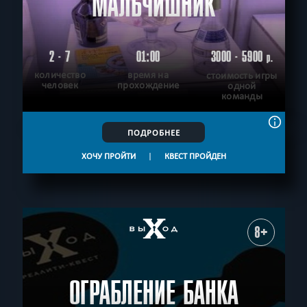
МАЛЬЧИШНИК
2 - 7
01:00
3000 - 5900
р.
количество
время на
стоимость игры
человек
прохождение
одной
команды
ПОДРОБНЕЕ
ХОЧУ ПРОЙТИ
|
КВЕСТ ПРОЙДЕН
8+
ОГРАБЛЕНИЕ БАНКА