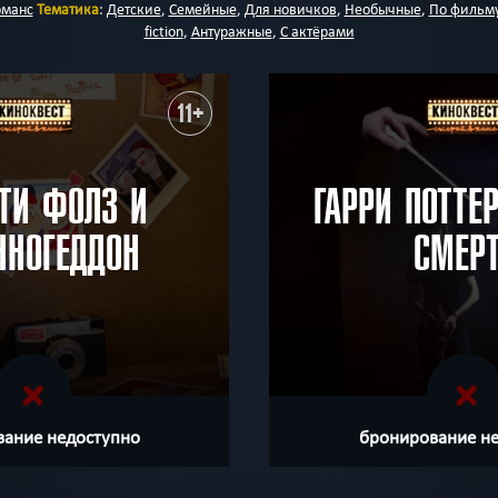
манс
Тематика
:
Детские
,
Семейные
,
Для новичков
,
Необычные
,
По фильм
fiction
,
Антуражные
,
С актёрами
11+
ТИ ФОЛЗ И
ГАРРИ ПОТТЕ
ННОГЕДДОН
СМЕР
ание недоступно
бронирование н