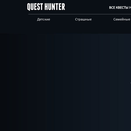
ВСЕ КВЕСТЫ
Детские
Страшные
Семейные
Новые
Индивидуальные
Живые
Стимпанк
Про путешествие
Научные
Спастись
Сложные
С анимато
Квест-комнаты
Бренды квестов
Отзывы на