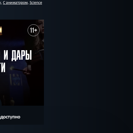
у
,
С аниматором
,
Science
11+
Р И ДАРЫ
ТИ
едоступно