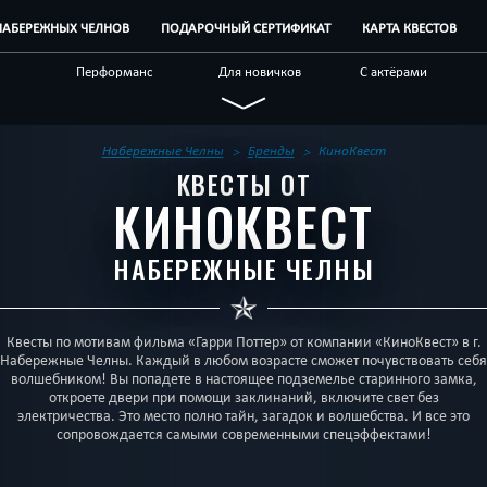
 НАБЕРЕЖНЫХ ЧЕЛНОВ
ПОДАРОЧНЫЙ СЕРТИФИКАТ
КАРТА КВЕСТОВ
Перформанс
Для новичков
С актёрами
Выездные
Необычные
Победить драконов
Спасти мир
Технологичные
Ограбление
Набережные Челны
Бренды
КиноКвест
КВЕСТЫ ОТ
ром
Science fiction
Антуражные
Детективные
КИНОКВЕСТ
 квесты
Корпоративным
Другой город
клиентам
НАБЕРЕЖНЫЕ ЧЕЛНЫ
Квесты по мотивам фильма «Гарри Поттер» от компании «КиноКвест» в г.
Набережные Челны. Каждый в любом возрасте сможет почувствовать себя
волшебником! Вы попадете в настоящее подземелье старинного замка,
откроете двери при помощи заклинаний, включите свет без
электричества. Это место полно тайн, загадок и волшебства. И все это
сопровождается самыми современными спецэффектами!