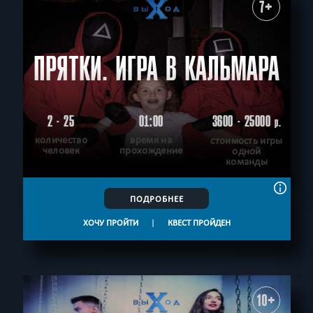
7+
ПРЯТКИ. ИГРА В КАЛЬМАРА
2 - 25
01:00
3600 - 25000
р.
количество
время на
стоимость игры
человек
прохождение
одной
команды
ПОДРОБНЕЕ
ХОЧУ ПРОЙТИ
|
КВЕСТ ПРОЙДЕН
10+