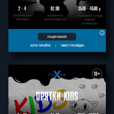
2 - 4
01:00
3500 - 4500
р.
количество
время на
стоимость игры
человек
прохождение
одной
команды
ПОДРОБНЕЕ
ХОЧУ ПРОЙТИ
|
КВЕСТ ПРОЙДЕН
10+
ПРЯТКИ KIDS