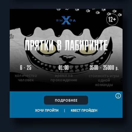
12+
ПРЯТКИ В ЛАБИРИНТЕ
6 - 25
01:00
3500 - 25000
р.
количество
время на
стоимость игры
человек
прохождение
одной
команды
ПОДРОБНЕЕ
ХОЧУ ПРОЙТИ
|
КВЕСТ ПРОЙДЕН