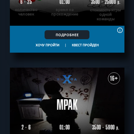
6 - 25
01:00
3500 - 25000
р.
количество
время на
стоимость игры
человек
прохождение
одной
команды
ПОДРОБНЕЕ
ХОЧУ ПРОЙТИ
|
КВЕСТ ПРОЙДЕН
16+
МРАК
2 - 6
01:00
3500 - 5900
р.