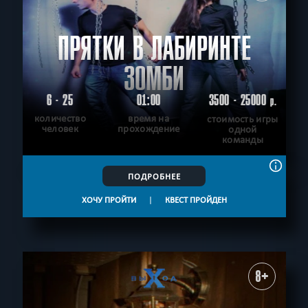
ПРЯТКИ В ЛАБИРИНТЕ
ЗОМБИ
6 - 25
01:00
3500 - 25000
р.
количество
время на
стоимость игры
человек
прохождение
одной
команды
ПОДРОБНЕЕ
ХОЧУ ПРОЙТИ
|
КВЕСТ ПРОЙДЕН
8+