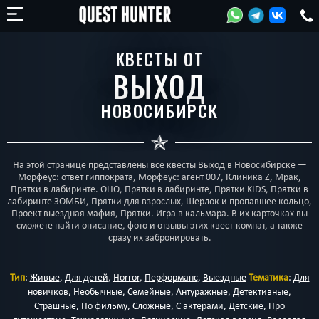
КВЕСТЫ ОТ
ВЫХОД
НОВОСИБИРСК
На этой странице представлены все квесты Выход в Новосибирске —
Морфеус: ответ гиппократа, Морфеус: агент 007, Клиника Z, Мрак,
Прятки в лабиринте. ОНО, Прятки в лабиринте, Прятки KIDS, Прятки в
лабиринте ЗОМБИ, Прятки для взрослых, Шерлок и пропавшее кольцо,
Проект выездная мафия, Прятки. Игра в кальмара. В их карточках вы
сможете найти описание, фото и отзывы этих квест-комнат, а также
сразу их забронировать.
Тип
:
Живые
,
Для детей
,
Horror
,
Перформанс
,
Выездные
Тематика
:
Для
новичков
,
Необычные
,
Семейные
,
Антуражные
,
Детективные
,
Страшные
,
По фильму
,
Сложные
,
С актёрами
,
Детские
,
Про