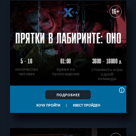
16+
ПРЯТКИ В ЛАБИРИНТЕ: ОНО
5 - 16
01:00
3600 - 16000
р.
количество
время на
стоимость игры
человек
прохождение
одной
команды
ПОДРОБНЕЕ
ХОЧУ ПРОЙТИ
|
КВЕСТ ПРОЙДЕН