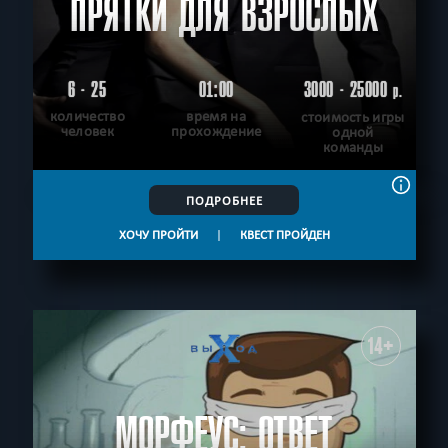
ПРЯТКИ ДЛЯ ВЗРОСЛЫХ
6 - 25
01:00
3000 - 25000
р.
количество
время на
стоимость игры
человек
прохождение
одной
команды
ПОДРОБНЕЕ
ХОЧУ ПРОЙТИ
|
КВЕСТ ПРОЙДЕН
14+
МОРФЕУС: ОТВЕТ