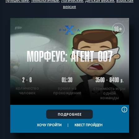
путешествие
,
Технологичные
,
Логические
,
Детская версия
,
Взрослая
версия
16+
МОРФЕУС: АГЕНТ 007
2 - 6
01:30
3500 - 6400
р.
количество
время на
стоимость игры
человек
прохождение
одной
команды
ПОДРОБНЕЕ
ХОЧУ ПРОЙТИ
|
КВЕСТ ПРОЙДЕН