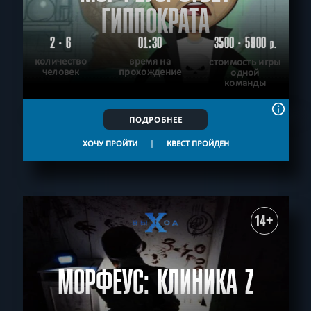
ГИППОКРАТА
2 - 6
01:30
3500 - 5900
р.
количество
время на
стоимость игры
человек
прохождение
одной
команды
ПОДРОБНЕЕ
ХОЧУ ПРОЙТИ
|
КВЕСТ ПРОЙДЕН
14+
МОРФЕУС: КЛИНИКА Z