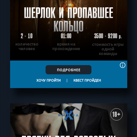
ШЕРЛОК И ПРОПАВШЕЕ
КОЛЬЦО
2 - 10
01:00
3500 - 9200
р.
количество
время на
стоимость игры
человек
прохождение
одной
команды
ПОДРОБНЕЕ
ХОЧУ ПРОЙТИ
|
КВЕСТ ПРОЙДЕН
18+