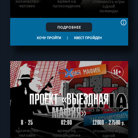
количество
время на
стоимость игры
человек
прохождение
одной
команды
ПОДРОБНЕЕ
ХОЧУ ПРОЙТИ
|
КВЕСТ ПРОЙДЕН
14+
ПРОЕКТ «ВЫЕЗДНАЯ
МАФИЯ»
8 - 25
02:00
12000 - 27500
р.
количество
время на
стоимость игры
человек
прохождение
одной