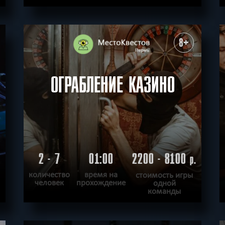
ПОДРОБНЕЕ
ХОЧУ ПРОЙТИ
|
КВЕСТ ПРОЙДЕН
8+
ОГРАБЛЕНИЕ КАЗИНО
2 - 7
01:00
2200 - 8100
.
р.
количество
время на
стоимость игры
человек
прохождение
одной
команды
ПОДРОБНЕЕ