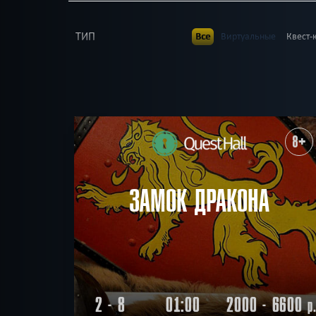
ТИП
Все
Виртуальные
Квест-
В КОМАНДЕ
Все
до 1
до 2
до 3
до
до 23
до 25
до 30
ВОЗРАСТ
Все
7+
8+
9+
10+
1
ТЕМАТИКА
Все
Ролевые
Страшные
8+
Детская версия
Без 
РАЙОН
Все
Свердловский
Лени
По фильму
Мистиче
ПОИСК:
Победить драконов
ЗАМОК ДРАКОНА
2 - 8
01:00
2000 - 6600
р