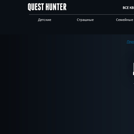
ВСЕ К
Детские
Страшные
Семейные
Сложные
Выездные
Авто
Живые
Спасти мир
Позитивн
Пер
Стимпанк
Научные
Квест-ком
Другой город