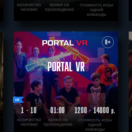
количество
время на
стоимость игры
человек
прохождение
одной
команды
ПОДРОБНЕЕ
ХОЧУ ПРОЙТИ
|
КВЕСТ ПРОЙДЕН
8+
PORTAL VR
1 - 10
01:00
1200 - 14000
.
р.
количество
время на
стоимость игры
человек
прохождение
одной
команды