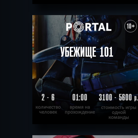
ПОДРОБНЕЕ
ХОЧУ ПРОЙТИ
|
КВЕСТ ПРОЙДЕН
10+
УБЕЖИЩЕ 101
2 - 6
01:00
3100 - 5600
р
количество
время на
стоимость игры
человек
прохождение
одной
команды
ПОДРОБНЕЕ