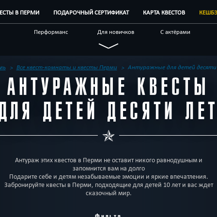
ВЕСТЫ В ПЕРМИ
ПОДАРОЧНЫЙ СЕРТИФИКАТ
КАРТА КВЕСТОВ
КЕШБ
Перформанс
Для новичков
С актёрами
Новые
Индивидуальные
Для взрослых
ые
Антуражные
По фильму
Мистические
мь
Все квест-комнаты и квесты Перми
Антуражные для детей десяти
АНТУРАЖНЫЕ КВЕСТЫ
наты
Корпоративным
Отзывы на квесты
Бренды квестов
клиентам
ДЛЯ ДЕТЕЙ ДЕСЯТИ ЛЕ
Антураж этих квестов в Перми не оставит никого равнодушным и
запомнится вам на долго
Подарите себе и детям незабываемые эмоции и яркие впечатления.
Забронируйте квесты в Перми, подходящие для детей 10 лет и вас ждет
сказочный мир.