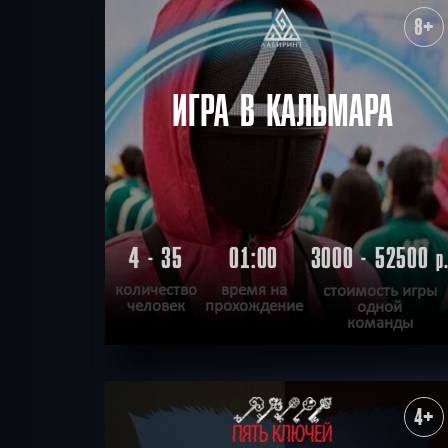
ХОЧУ ПРОЙТИ
|
КВЕСТ ПРОЙДЕН
8+
ИГРА В КАЛЬМАРА
4 - 35
01:00
3000 - 52500
р
количество
время на
стоимость игры
человек
прохождение
одной
команды
ПОДРОБНЕЕ
ХОЧУ ПРОЙТИ
|
КВЕСТ ПРОЙДЕН
4+