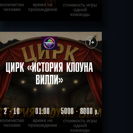
количество
время на
стоимость игры
человек
прохождение
одной
команды
ПОДРОБНЕЕ
ХОЧУ ПРОЙТИ
|
КВЕСТ ПРОЙДЕН
7+
ЦИРК «ИСТОРИЯ КЛОУНА
ВИЛЛИ»
2 - 10
01:00
5000 - 8000
р.
количество
время на
стоимость игры
человек
прохождение
одной
команды