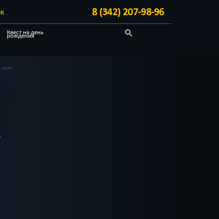
8 (342) 207-98-96
ЭК
Квест на день
рождения
С аниматором
Необычные
 лет
Блог
Т