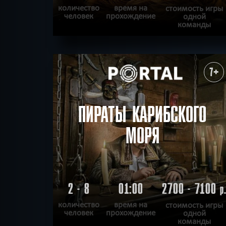
количество
время на
стоимость игры
человек
прохождение
одной
команды
ПОДРОБНЕЕ
ХОЧУ ПРОЙТИ
|
КВЕСТ ПРОЙДЕН
7+
ПИРАТЫ КАРИБСКОГО
МОРЯ
2 - 8
01:00
2700 - 7100
р
количество
время на
стоимость игры
человек
прохождение
одной
команды