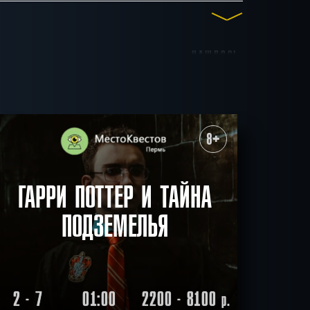
НАШЛОСЬ
до 15
до 17
до 20
25
КВЕСТОВ
ные
Для взрослых
8+
итивные
Антуражные
ичные
Ограбление
СБРОСИТЬ ФИЛЬТР
ВСЕ КВЕСТЫ
ГАРРИ ПОТТЕР И ТАЙНА
ПОДЗЕМЕЛЬЯ
2 - 7
01:00
2200 - 8100
р.