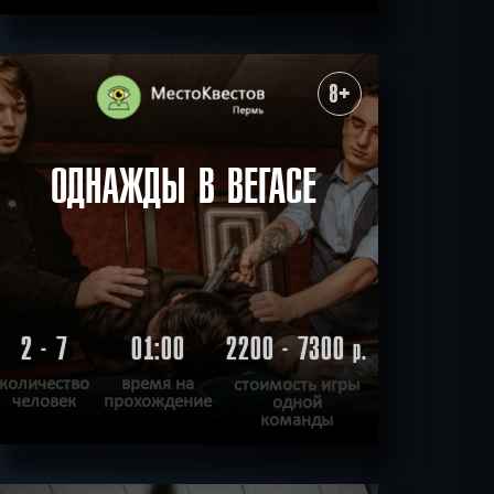
ПОДРОБНЕЕ
ХОЧУ ПРОЙТИ
|
КВЕСТ ПРОЙДЕН
8+
ОДНАЖДЫ В ВЕГАСЕ
2 - 7
01:00
2200 - 7300
р.
количество
время на
стоимость игры
человек
прохождение
одной
команды
ПОДРОБНЕЕ