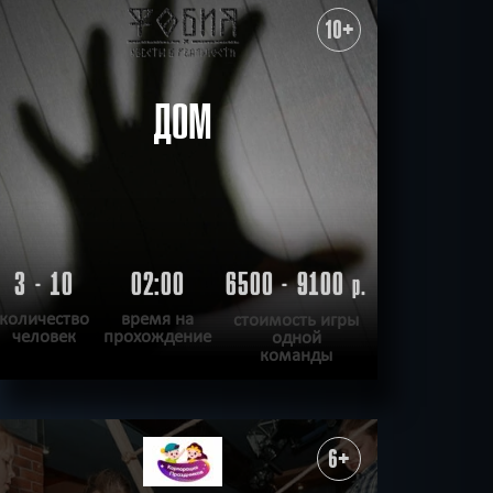
ХОЧУ ПРОЙТИ
|
КВЕСТ ПРОЙДЕН
10+
ДОМ
3 - 10
02:00
6500 - 9100
р.
количество
время на
стоимость игры
человек
прохождение
одной
команды
ПОДРОБНЕЕ
ХОЧУ ПРОЙТИ
|
КВЕСТ ПРОЙДЕН
6+