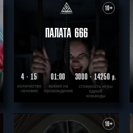
ХОЧУ ПРОЙТИ
|
КВЕСТ ПРОЙДЕН
10+
ПАЛАТА 666
4 - 15
01:00
3000 - 14250
.
р.
количество
время на
стоимость игры
человек
прохождение
одной
команды
ПОДРОБНЕЕ
ХОЧУ ПРОЙТИ
|
КВЕСТ ПРОЙДЕН
10+