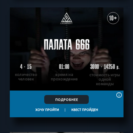
10+
ПАЛАТА 666
4 - 15
01:00
3000 - 14250
р.
количество
время на
стоимость игры
человек
прохождение
одной
команды
ПОДРОБНЕЕ
ХОЧУ ПРОЙТИ
|
КВЕСТ ПРОЙДЕН