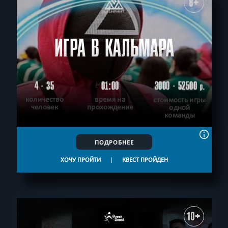
8+
ИГРА В КАЛЬМАРА
4 - 35
01:00
3000 - 52500
р.
количество
время на
стоимость игры
человек
прохождение
одной
команды
ПОДРОБНЕЕ
ХОЧУ ПРОЙТИ
|
КВЕСТ ПРОЙДЕН
10+