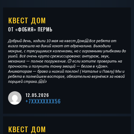
КВЕСТ ДОМ
ОТ «
ФОБИЯ
» ПЕРМЬ
Добрый день, ходили 10 мая на квест Дом🤗 Все ребята от
визга перешла на дикий хохот от адреналина. Выходили
мокрые, с трясущимися коленками, но с огромными улыбками до
ушей. Всё очень круто срежиссировано: антураж, звук,
механика — полное погружение.🙃 если хотите проверить на
прочность и получить тонну эмоций — бегом в «Дом».
Аниматорам — браво и низкий поклон! ( Наталье и Павлу) Мы и
ребята в полнейшем восторге, обязательно вернёмся за новой
порцией страха.🤗👍
12.05.2026
+7XXXXXXXX56
КВЕСТ ДОМ