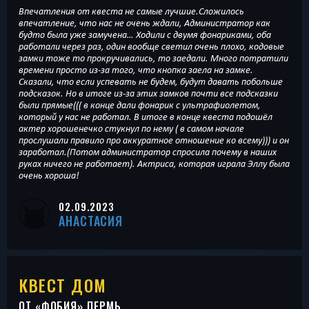
Впечатления от квеста не самые лучшие.Сложилось
впечатление, что нас не очень ждали, Администратор как
будто была уже замучена… Ходили с двумя фонариками, оба
работали через раз, один вообще светил очень плохо, кодовые
замки тоже то прокручивались, то заедали. Много потратили
времени просто из-за того, что кнопка заела на замке.
Сказали, что если успевать не будем, будут давать побольше
подсказок. Но в итоге из-за этих замков почти все подсказки
были прямые((( в конце дали фонарик с ультрафиолетом,
который у нас не работал. В итоге в конце квеста подошёл
актер хорошенечко стукнул по нему ( в самом начале
прослушали правило про аккуратное отношение ко всему))) и он
заработал.(Потом администратор спросила почему в наших
руках ничего не работает). Актриса, которая играла Эллу была
очень хороша!
02.09.2023
АНАСТАСИЯ
КВЕСТ ДОМ
ОТ «
ФОБИЯ
» ПЕРМЬ