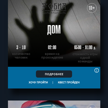
10+
ДОМ
3 - 10
02:00
6500 - 9100
р.
количество
время на
стоимость игры
человек
прохождение
одной
команды
ПОДРОБНЕЕ
ХОЧУ ПРОЙТИ
|
КВЕСТ ПРОЙДЕН