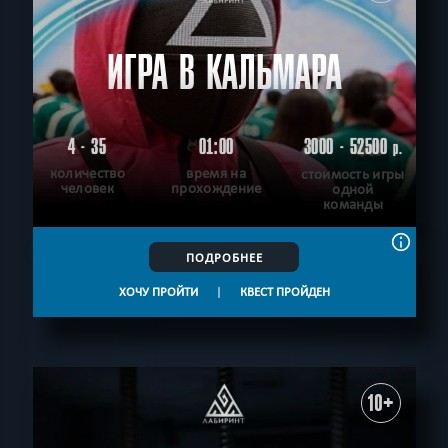
ИГРА В КАЛЬМАРА
4 - 35
01:00
3000 - 52500
р.
количество
время на
стоимость игры
человек
прохождение
одной
команды
ПОДРОБНЕЕ
ХОЧУ ПРОЙТИ
|
КВЕСТ ПРОЙДЕН
10+