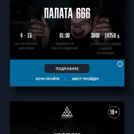
ПАЛАТА 666
4 - 15
01:00
3000 - 14250
р.
количество
время на
стоимость игры
человек
прохождение
одной
команды
ПОДРОБНЕЕ
ХОЧУ ПРОЙТИ
|
КВЕСТ ПРОЙДЕН
18+