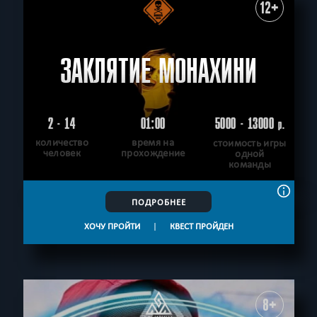
12+
ЗАКЛЯТИЕ МОНАХИНИ
2 - 14
01:00
5000 - 13000
р.
количество
время на
стоимость игры
человек
прохождение
одной
команды
ПОДРОБНЕЕ
ХОЧУ ПРОЙТИ
|
КВЕСТ ПРОЙДЕН
8+