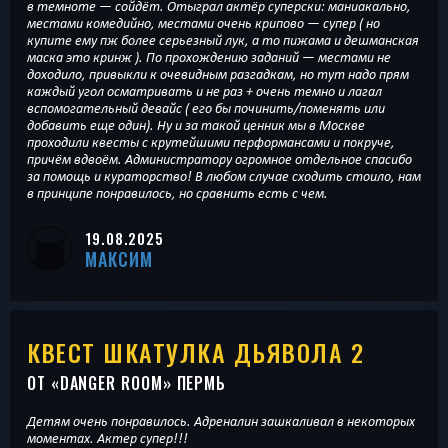
в темноте — сойдёт. Отыграл актёр суперски: маниакально,
местами комедийно, местами очень крипово — супер ( но
купите ему пж более серьезный лук, а то пижама и дешманская
маска это кринж ). По прохождению заданий — местами не
доходило, привыкли к очевидным разгадкам, но тут надо прям
каждый угол осматривать и не раз + очень темно и лагал
вспомогательный девайс ( его бы починить/поменять или
добавить еще один). Ну и за такой ценник мы в Москве
проходили квесты с крутейшими перформансами и покруче,
причём вдвоём. Администратору огромное отдельное спасибо
за помощь и кураторство! В любом случае сходить стоило, нам
в принципе понравилось, но сравнить есть с чем.
19.08.2025
МАКСИМ
КВЕСТ ШКАТУЛКА ДЬЯВОЛА 2
ОТ «
DANGER ROOM
» ПЕРМЬ
Детям очень понравилось. Адреналин зашкаливал в некоторых
моментах. Актер супер!!!