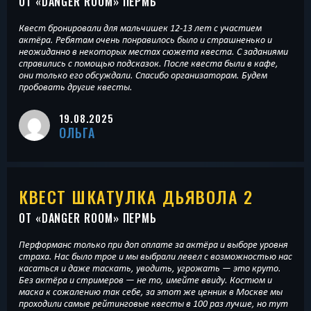
ОТ «
DANGER ROOM
» ПЕРМЬ
Квест бронировали для мальчишек 12-13 лет с участием
актёра. Ребятам очень понравилось было и страшненько и
неожиданно в некоторых местах сюжета квеста. С заданиями
справились с помощью подсказок. После квеста были в кафе,
они только его обсуждали. Спасибо организаторам. Будем
пробовать другие квесты.
19.08.2025
ОЛЬГА
КВЕСТ ШКАТУЛКА ДЬЯВОЛА 2
ОТ «
DANGER ROOM
» ПЕРМЬ
Перформанс только при доп оплате за актёра и выборе уровня
страха. Нас было трое и мы выбрали левел с возможностью нас
касаться и даже таскать, уводить, угрожать — это круто.
Без актёра и стримеров — не то, имейте ввиду. Костюм и
маска к сожалению так себе, за этот же ценник в Москве мы
проходили самые рейтинговые квесты в 100 раз лучше, но тут