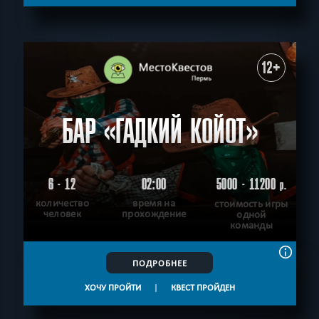
СБРОСИТЬ ФИЛЬТР
ВСЕ КВЕСТЫ
12+
БАР «ГАДКИЙ КОЙОТ»
6 - 12
02:00
5000 - 11200
р.
количество
время на
стоимость игры
человек
прохождение
одной
команды
ПОДРОБНЕЕ
ХОЧУ ПРОЙТИ
|
КВЕСТ ПРОЙДЕН