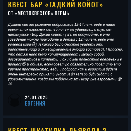
КВЕСТ БАР «ГАДКИЙ КОЙОТ»
ОТ «
МЕСТОКВЕСТОВ
» ПЕРМЬ
Думали как же развлечь подростков 12-14 лет, ведь в наше
время этих взрослых детей ничем не удивишь… и тут мы
наткнулись «Бар Дикий койот» ( Вы не подумайте, в это
заведение можно приходить и детям с 12ти лет, ведь это
ролевая игра😃). А какого было счастье увидеть эти
радостные лица и их нескрываемые эмоции восторга!!! Классно,
что детям надо было коммуницировать между собой,
договариваться и хитрить, и они были полностью вовлечены в
процесс😍 В общем, всем советую обязательно посетить это
крутое пространство, ведь и подросткам и взрослым будет
очень интересно принять участие👍 Теперь буду ждать с
удовольствием, когда мы пойдем на эту игру уже взрослыми 😜
🫶
24.01.2026
ЕВГЕНИЯ
КВЕСТ ШКАТУЛКА ДЬЯВОЛА 2