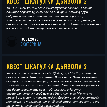
КВЕСТ ШКАТУЛКА ДЬЯВОЛА 2
18.01.2026 были на квесте « Шкатулка дьявола2». Спасибо
большое персоналу, актерам за антураж, атмосферу и
доброжелательное отношение. Квест интересный,
захватывающий. К сожалению не успели дойти до финала, но
от этого впечатления не испортилось) отдыхали после квеста
в комнате отдыха, поиграли в настольные игры.
18.01.2026
ЕКАТЕРИНА
КВЕСТ ШКАТУЛКА ДЬЯВОЛА 2
Хочу сказать огромное спасибо 😊 Вчера (27.08.25) отмечали
день рождения детей и заказали Ваш квест. Очень вежливые
актеры и администраторы, а самое главное очень терпеливые
и спокойные. Актер замечательный. Детям очень понравилось
они даже сегодня еще квест обсуждают и делятся
впечатлениями. Ну вообщем все было круто 👍 Мы уже не
первый раз к вам на квесты ходим. Придем еще обязательно👍
Желательно только на Крупской вход отремонтировать, а то
он не очень презентабельно выглядит.