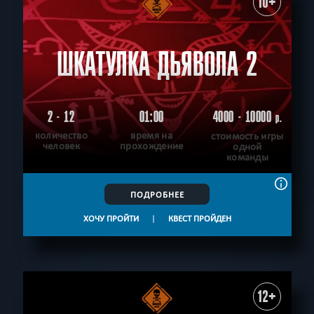
10+
ШКАТУЛКА ДЬЯВОЛА 2
2 - 12
01:00
4000 - 10000
р.
количество
время на
стоимость игры
человек
прохождение
одной
команды
ПОДРОБНЕЕ
ХОЧУ ПРОЙТИ
|
КВЕСТ ПРОЙДЕН
12+