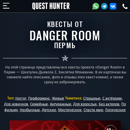
КВЕСТЫ ОТ
DANGER ROOM
ПЕРМЬ
На этой странице представлены все квесты проекта «Danger Room» в
Перми — Шкатулка Дьявола 2, Заклятие Монахини. В их карточках вы
сможете найти описание, фото и отзывы этих квест-комнат, а также
сразу их забронировать.
Тип
:
Horror
,
Перформанс
,
Живые
Тематика
:
Страшные
,
С актёрами
,
Для новичков
,
Семейные
,
Антуражные
,
Для взрослых
,
Без актеров
,
По
фильму
,
Необычные
,
Детские
,
Мистические
,
Спасти мир
,
Логические