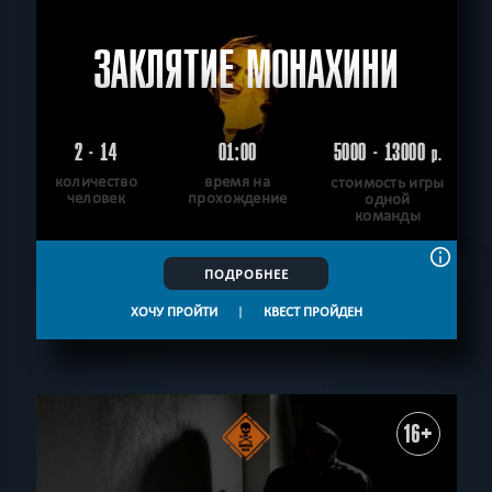
ЗАКЛЯТИЕ МОНАХИНИ
2 - 14
01:00
5000 - 13000
р.
количество
время на
стоимость игры
человек
прохождение
одной
команды
ПОДРОБНЕЕ
ХОЧУ ПРОЙТИ
|
КВЕСТ ПРОЙДЕН
16+