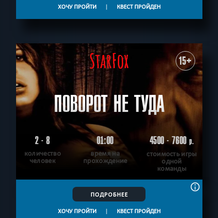
ХОЧУ ПРОЙТИ
|
КВЕСТ ПРОЙДЕН
15+
ПОВОРОТ НЕ ТУДА
2 - 8
01:00
4500 - 7600
р.
количество
время на
стоимость игры
человек
прохождение
одной
команды
ПОДРОБНЕЕ
ХОЧУ ПРОЙТИ
|
КВЕСТ ПРОЙДЕН