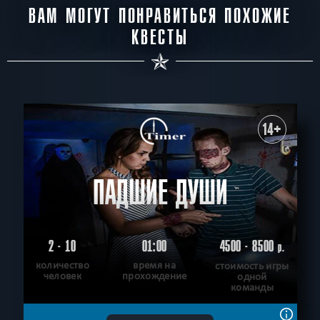
ВАМ МОГУТ ПОНРАВИТЬСЯ ПОХОЖИЕ
КВЕСТЫ
14+
ПАДШИЕ ДУШИ
2 - 10
01:00
4500 - 8500
р.
количество
время на
стоимость игры
человек
прохождение
одной
команды