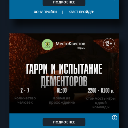
ПОДРОБНЕЕ
ХОЧУ ПРОЙТИ
|
КВЕСТ ПРОЙДЕН
12+
ГАРРИ И ИСПЫТАНИЕ
ДЕМЕНТОРОВ
2 - 7
01:00
2200 - 8100
р.
количество
время на
стоимость игры
человек
прохождение
одной
команды
ПОДРОБНЕЕ