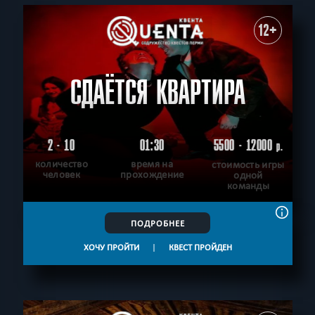
12+
СДАЁТСЯ КВАРТИРА
2 - 10
01:30
5500 - 12000
р.
количество
время на
стоимость игры
человек
прохождение
одной
команды
ПОДРОБНЕЕ
ХОЧУ ПРОЙТИ
|
КВЕСТ ПРОЙДЕН