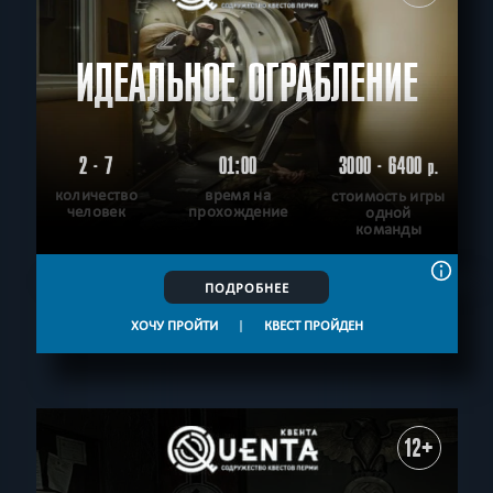
ИДЕАЛЬНОЕ ОГРАБЛЕНИЕ
2 - 7
01:00
3000 - 6400
р.
количество
время на
стоимость игры
человек
прохождение
одной
команды
ПОДРОБНЕЕ
ХОЧУ ПРОЙТИ
|
КВЕСТ ПРОЙДЕН
12+