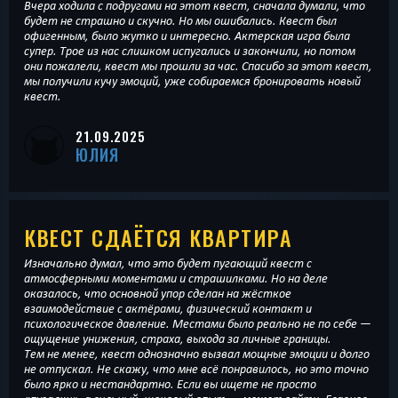
Вчера ходила с подругами на этот квест, сначала думали, что
будет не страшно и скучно. Но мы ошибались. Квест был
офигенным, было жутко и интересно. Актерская игра была
супер. Трое из нас слишком испугались и закончили, но потом
они пожалели, квест мы прошли за час. Спасибо за этот квест,
мы получили кучу эмоций, уже собираемся бронировать новый
квест.
21.09.2025
ЮЛИЯ
КВЕСТ СДАЁТСЯ КВАРТИРА
Изначально думал, что это будет пугающий квест с
атмосферными моментами и страшилками. Но на деле
оказалось, что основной упор сделан на жёсткое
взаимодействие с актёрами, физический контакт и
психологическое давление. Местами было реально не по себе —
ощущение унижения, страха, выхода за личные границы.
Тем не менее, квест однозначно вызвал мощные эмоции и долго
не отпускал. Не скажу, что мне всё понравилось, но это точно
было ярко и нестандартно. Если вы ищете не просто