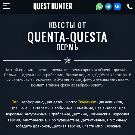
КВЕСТЫ ОТ
QUENTA-QUESTA
ПЕРМЬ
На этой странице представлены все квесты проекта «Quenta-questa» в
Перми — Идеальное ограбление, Логово ведьмы, Сдаётся квартира. В
их карточках вы сможете найти описание, фото и отзывы этих квест-
комнат, а также сразу их забронировать.
Тип
:
Перформанс
,
Для детей
,
Horror
Тематика
:
Для новичков
,
Страшные
,
С актёрами
,
Необычные
,
Семейные
,
Без актеров
,
Для
взрослых
,
Антуражные
,
Ограбление
,
Детские
,
Логические
,
Взрослая
версия
,
Мистические
,
Про путешествие
,
Детективные
,
По фильму
,
Победить драконов
,
Детская версия
,
Спасти мир
,
Сложные