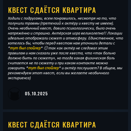
КВЕСТ СДАЁТСЯ КВАРТИРА
Ходили с подругами, всем понравилось, несмотря на то, что
получили травмы (претензий к актёру и квесту не имеем).
Очень необычный квест, давило психологически, было очень
напряжённо и страшно. Актёрская игра великолепна!! Локации
идеально отображали сюжет и атмосферу. Единственное, что
хотелось бы, чтобы перед квестом нам уточнили детали с
*
тут был спойлер
* 🙁 так как актёр не следовал этим
правилам и нам сказали уже после квеста, что «так больно
должно быть по сюжету», но тогда какая физическая боль
считается не по сюжету и при каком контакте можно
говорить *
тут был спойлер
* и актёр послушает? В общем, мы
рекомендуем этот квест, если вы желаете необычного
экспириенса)
05.10.2025
КВЕСТ СДАЁТСЯ КВАРТИРА