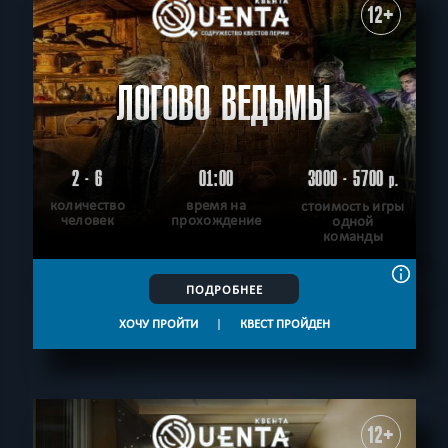
12+
ЛОГОВО ВЕДЬМЫ
2 - 6
01:00
3000 - 5700
р.
количество
время на
стоимость игры
человек
прохождение
одной
команды
ПОДРОБНЕЕ
ХОЧУ ПРОЙТИ
|
КВЕСТ ПРОЙДЕН
12+