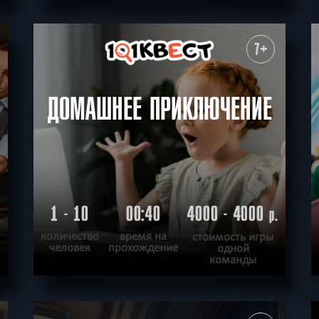
ПОДРОБНЕЕ
ХОЧУ ПРОЙТИ
|
КВЕСТ ПРОЙДЕН
7+
ДОМАШНЕЕ ПРИКЛЮЧЕНИЕ
1 - 10
00:40
4000 - 4000
.
р.
количество
время на
стоимость игры
человек
прохождение
одной
команды
ПОДРОБНЕЕ