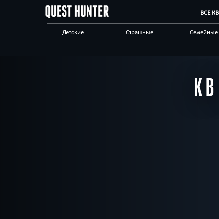
ВСЕ К
Детские
Страшные
Семейные
Сложные
Выездные
Авто
Живые
Спасти мир
Позитивн
КВ
Стимпанк
Научные
Квест-ком
Другой город