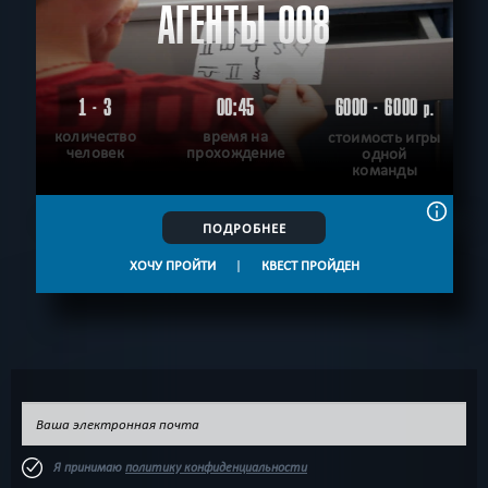
АГЕНТЫ 008
1 - 3
00:45
6000 - 6000
р.
количество
время на
стоимость игры
человек
прохождение
одной
команды
ПОДРОБНЕЕ
ХОЧУ ПРОЙТИ
|
КВЕСТ ПРОЙДЕН
Я принимаю
политику конфиденциальности