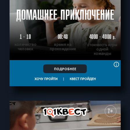
ДОМАШНЕЕ ПРИКЛЮЧЕНИЕ
1 - 10
00:40
4000 - 4000
р.
количество
время на
стоимость игры
человек
прохождение
одной
команды
ПОДРОБНЕЕ
ХОЧУ ПРОЙТИ
|
КВЕСТ ПРОЙДЕН
7+