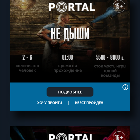
15+
НЕ ДЫШИ
2 - 6
01:00
5500 - 8900
р.
количество
время на
стоимость игры
человек
прохождение
одной
команды
ПОДРОБНЕЕ
ХОЧУ ПРОЙТИ
|
КВЕСТ ПРОЙДЕН
16+