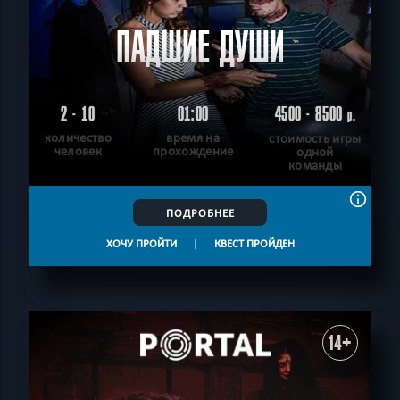
ПАДШИЕ ДУШИ
2 - 10
01:00
4500 - 8500
р.
количество
время на
стоимость игры
человек
прохождение
одной
команды
ПОДРОБНЕЕ
ХОЧУ ПРОЙТИ
|
КВЕСТ ПРОЙДЕН
14+