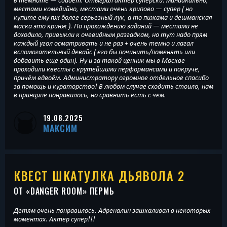
в темноте — сойдёт. Отыграл актёр суперски: маниакально,
местами комедийно, местами очень крипово — супер ( но
купите ему пж более серьезный лук, а то пижама и дешманская
маска это кринж ). По прохождению заданий — местами не
доходило, привыкли к очевидным разгадкам, но тут надо прям
каждый угол осматривать и не раз + очень темно и лагал
вспомогательный девайс ( его бы починить/поменять или
добавить еще один). Ну и за такой ценник мы в Москве
проходили квесты с крутейшими перформансами и покруче,
причём вдвоём. Администратору огромное отдельное спасибо
за помощь и кураторство! В любом случае сходить стоило, нам
в принципе понравилось, но сравнить есть с чем.
19.08.2025
МАКСИМ
КВЕСТ ШКАТУЛКА ДЬЯВОЛА 2
ОТ «
DANGER ROOM
» ПЕРМЬ
Детям очень понравилось. Адреналин зашкаливал в некоторых
моментах. Актер супер!!!