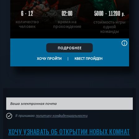
6 - 12
02:00
5000 - 11200
р.
количество
время на
стоимость игры
человек
прохождение
одной
команды
ПОДРОБНЕЕ
ХОЧУ ПРОЙТИ
|
КВЕСТ ПРОЙДЕН
Я принимаю
политику конфиденциальности
ХОЧУ УЗНАВАТЬ ОБ ОТКРЫТИИ НОВЫХ КОМНАТ