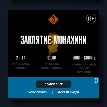
12+
ЗАКЛЯТИЕ МОНАХИНИ
2 - 14
01:00
5000 - 13000
р.
количество
время на
стоимость игры
человек
прохождение
одной
команды
ПОДРОБНЕЕ
ХОЧУ ПРОЙТИ
|
КВЕСТ ПРОЙДЕН