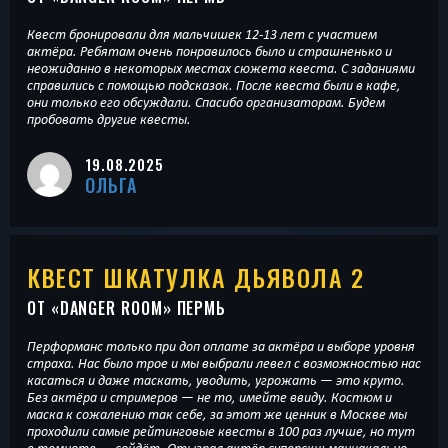
Квест бронировали для мальчишек 12-13 лет с участием
актёра. Ребятам очень понравилось было и страшненько и
неожиданно в некоторых местах сюжета квеста. С заданиями
справились с помощью подсказок. После квеста были в кафе,
они только его обсуждали. Спасибо организаторам. Будем
пробовать другие квесты.
19.08.2025
ОЛЬГА
КВЕСТ ШКАТУЛКА ДЬЯВОЛА 2
ОТ «
DANGER ROOM
» ПЕРМЬ
Перформанс только при доп оплате за актёра и выборе уровня
страха. Нас было трое и мы выбрали левел с возможностью нас
касаться и даже таскать, уводить, угрожать — это круто.
Без актёра и стримеров — не то, имейте ввиду. Костюм и
маска к сожалению так себе, за этот же ценник в Москве мы
проходили самые рейтинговые квесты в 100 раз лучше, но тут