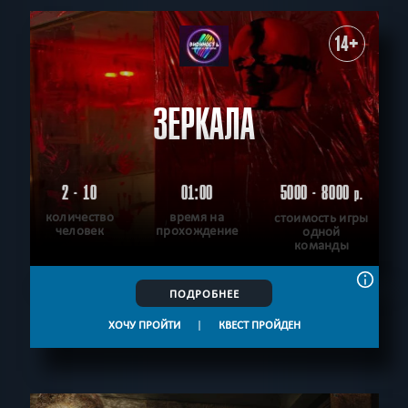
14+
ЗЕРКАЛА
2 - 10
01:00
5000 - 8000
р.
количество
время на
стоимость игры
человек
прохождение
одной
команды
ПОДРОБНЕЕ
ХОЧУ ПРОЙТИ
|
КВЕСТ ПРОЙДЕН