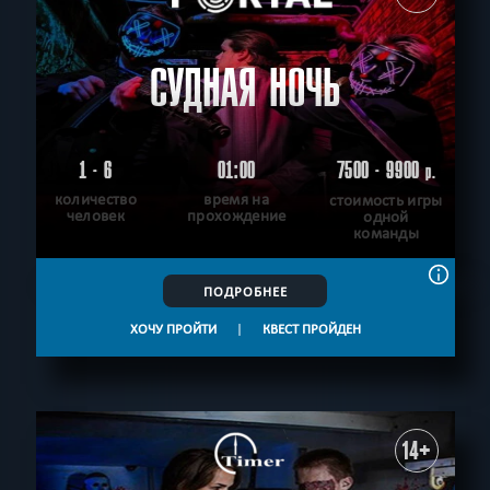
СУДНАЯ НОЧЬ
1 - 6
01:00
7500 - 9900
р.
количество
время на
стоимость игры
человек
прохождение
одной
команды
ПОДРОБНЕЕ
ХОЧУ ПРОЙТИ
|
КВЕСТ ПРОЙДЕН
14+