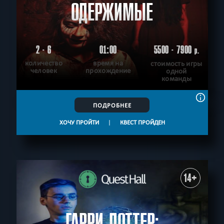
ОДЕРЖИМЫЕ
2 - 6
01:00
5500 - 7900
р.
количество
время на
стоимость игры
человек
прохождение
одной
команды
ПОДРОБНЕЕ
ХОЧУ ПРОЙТИ
|
КВЕСТ ПРОЙДЕН
14+
ГАРРИ ПОТТЕР: