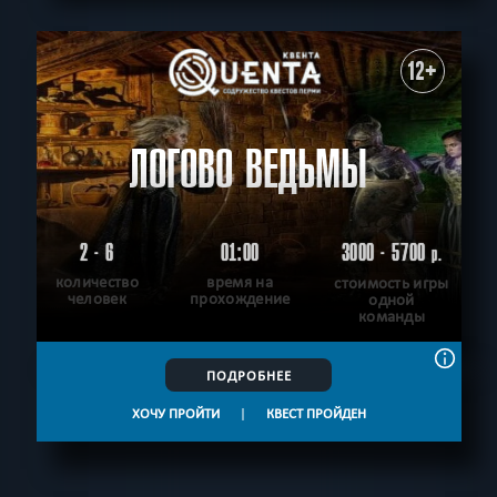
12+
ЛОГОВО ВЕДЬМЫ
2 - 6
01:00
3000 - 5700
р.
количество
время на
стоимость игры
человек
прохождение
одной
команды
ПОДРОБНЕЕ
ХОЧУ ПРОЙТИ
|
КВЕСТ ПРОЙДЕН