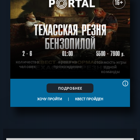
16+
ТЕХАССКАЯ РЕЗНЯ
БЕНЗОПИЛОЙ
2 - 6
01:00
5500 - 7900
р.
количество
время на
стоимость игры
человек
прохождение
одной
команды
ПОДРОБНЕЕ
ХОЧУ ПРОЙТИ
|
КВЕСТ ПРОЙДЕН