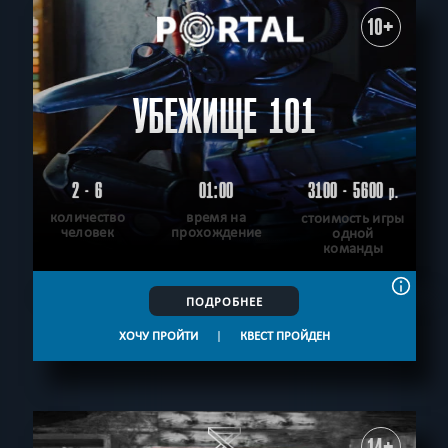
10+
УБЕЖИЩЕ 101
2 - 6
01:00
3100 - 5600
р.
количество
время на
стоимость игры
человек
прохождение
одной
команды
ПОДРОБНЕЕ
ХОЧУ ПРОЙТИ
|
КВЕСТ ПРОЙДЕН
14+