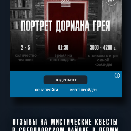
ПОРТРЕТ ДОРИАНА ГРЕЯ
2 - 5
01:30
3000 - 4200
р.
количество
время на
стоимость игры
человек
прохождение
одной
команды
ПОДРОБНЕЕ
ХОЧУ ПРОЙТИ
|
КВЕСТ ПРОЙДЕН
ОТЗЫВЫ НА МИСТИЧЕСКИЕ КВЕСТЫ
В СВЕРДЛОВСКОМ РАЙОНЕ В ПЕРМИ