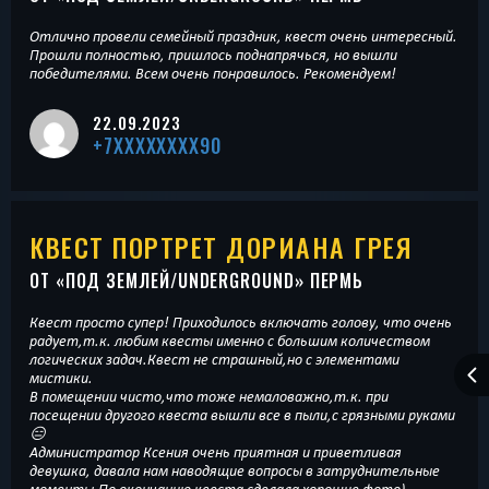
Отлично провели семейный праздник, квест очень интересный.
Прошли полностью, пришлось поднапрячься, но вышли
победителями. Всем очень понравилось. Рекомендуем!
22.09.2023
+7XXXXXXXX90
КВЕСТ ПОРТРЕТ ДОРИАНА ГРЕЯ
ОТ «
ПОД ЗЕМЛЕЙ/UNDERGROUND
» ПЕРМЬ
Квест просто супер! Приходилось включать голову, что очень
радует,т.к. любим квесты именно с большим количеством
логических задач.Квест не страшный,но с элементами
мистики.
В помещении чисто,что тоже немаловажно,т.к. при
посещении другого квеста вышли все в пыли,с грязными руками
😑
Администратор Ксения очень приятная и приветливая
девушка, давала нам наводящие вопросы в затруднительные
моменты.По окончанию квеста сделала хорошие фото)