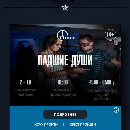
14+
ПАДШИЕ ДУШИ
2 - 10
01:00
4500 - 8500
р.
количество
время на
стоимость игры
человек
прохождение
одной
команды
ПОДРОБНЕЕ
ХОЧУ ПРОЙТИ
|
КВЕСТ ПРОЙДЕН