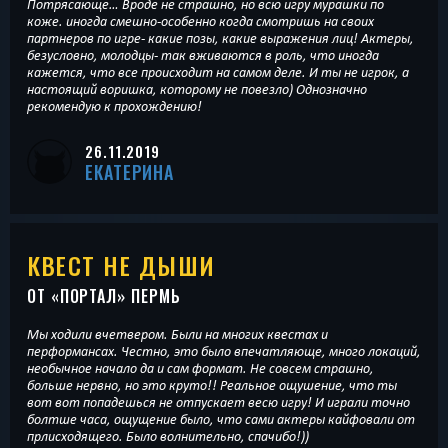
Потрясающе… Вроде не страшно, но всю игру мурашки по
коже. иногда смешно-особенно когда смотришь на своих
партнеров по игре- какие позы, какие выражения лиц! Актеры,
безусловно, молодцы- так вживаются в роль, что иногда
кажется, что все происходит на самом деле. И ты не игрок, а
настоящий воришка, которому не повезло) Однозначно
рекомендую к прохождению!
26.11.2019
ЕКАТЕРИНА
КВЕСТ НЕ ДЫШИ
ОТ «
ПОРТАЛ
» ПЕРМЬ
Мы ходили вчетвером. Были на многих квестах и
перформансах. Честно, это было впечатляюще, много локаций,
необычное начало да и сам формат. Не совсем страшно,
больше нервно, но это круто!! Реальное ощушение, что ты
вот вот попадешься не отпускает весю игру! И играли точно
болтше часа, ощущение было, что сами актеры кайфовали от
прлисходящего. Было волнительно, спачибо!))