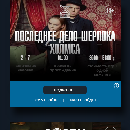
14+
ПОСЛЕДНЕЕ ДЕЛО ШЕРЛОКА
ХОЛМСА
2 - 7
01:00
3000 - 5600
р.
количество
время на
стоимость игры
человек
прохождение
одной
команды
ПОДРОБНЕЕ
ХОЧУ ПРОЙТИ
|
КВЕСТ ПРОЙДЕН