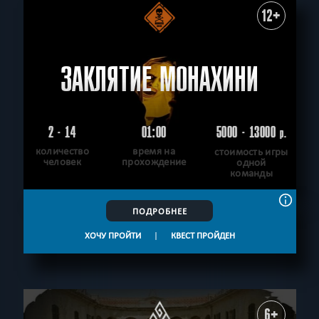
12+
ЗАКЛЯТИЕ МОНАХИНИ
2 - 14
01:00
5000 - 13000
р.
количество
время на
стоимость игры
человек
прохождение
одной
команды
ПОДРОБНЕЕ
ХОЧУ ПРОЙТИ
|
КВЕСТ ПРОЙДЕН
6+