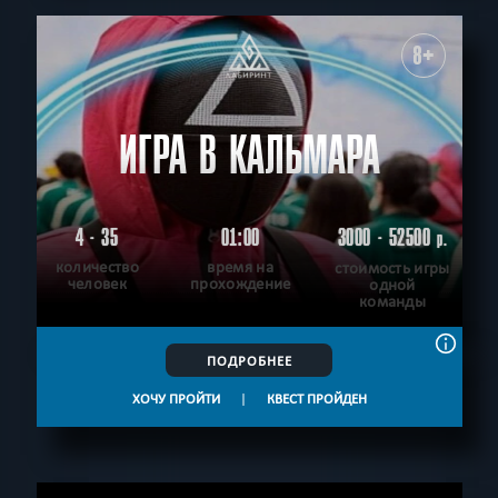
8+
ИГРА В КАЛЬМАРА
4 - 35
01:00
3000 - 52500
р.
количество
время на
стоимость игры
человек
прохождение
одной
команды
ПОДРОБНЕЕ
ХОЧУ ПРОЙТИ
|
КВЕСТ ПРОЙДЕН