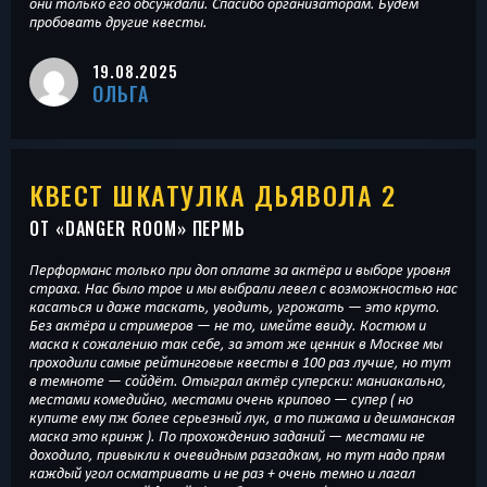
они только его обсуждали. Спасибо организаторам. Будем
пробовать другие квесты.
19.08.2025
ОЛЬГА
КВЕСТ ШКАТУЛКА ДЬЯВОЛА 2
ОТ «
DANGER ROOM
» ПЕРМЬ
Перформанс только при доп оплате за актёра и выборе уровня
страха. Нас было трое и мы выбрали левел с возможностью нас
касаться и даже таскать, уводить, угрожать — это круто.
Без актёра и стримеров — не то, имейте ввиду. Костюм и
маска к сожалению так себе, за этот же ценник в Москве мы
проходили самые рейтинговые квесты в 100 раз лучше, но тут
в темноте — сойдёт. Отыграл актёр суперски: маниакально,
местами комедийно, местами очень крипово — супер ( но
купите ему пж более серьезный лук, а то пижама и дешманская
маска это кринж ). По прохождению заданий — местами не
доходило, привыкли к очевидным разгадкам, но тут надо прям
каждый угол осматривать и не раз + очень темно и лагал