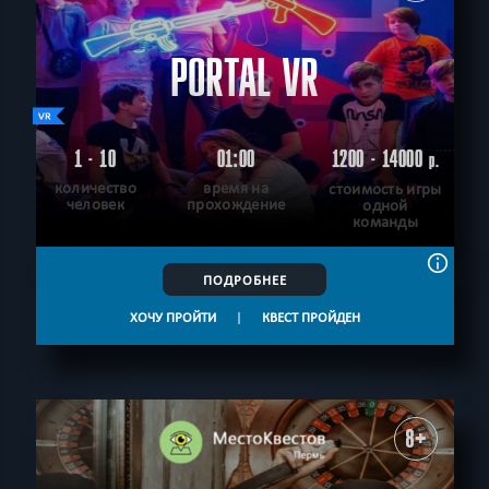
PORTAL VR
1 - 10
01:00
1200 - 14000
р.
количество
время на
стоимость игры
человек
прохождение
одной
команды
ПОДРОБНЕЕ
ХОЧУ ПРОЙТИ
|
КВЕСТ ПРОЙДЕН
8+