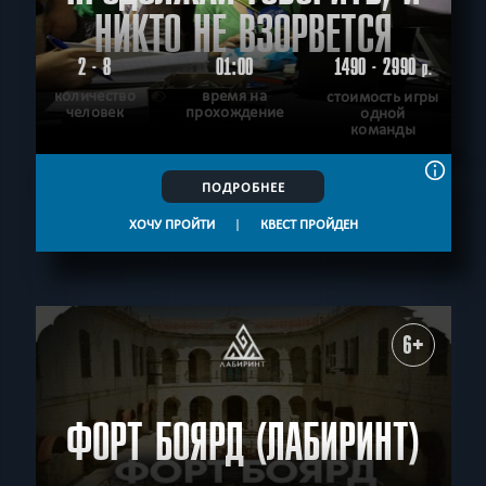
НИКТО НЕ ВЗОРВЕТСЯ
2 - 8
01:00
1490 - 2990
р.
количество
время на
стоимость игры
человек
прохождение
одной
команды
ПОДРОБНЕЕ
ХОЧУ ПРОЙТИ
|
КВЕСТ ПРОЙДЕН
6+
ФОРТ БОЯРД (ЛАБИРИНТ)