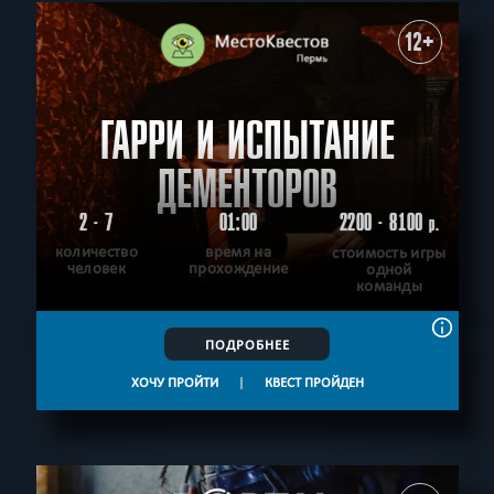
12+
ГАРРИ И ИСПЫТАНИЕ
ДЕМЕНТОРОВ
2 - 7
01:00
2200 - 8100
р.
количество
время на
стоимость игры
человек
прохождение
одной
команды
ПОДРОБНЕЕ
ХОЧУ ПРОЙТИ
|
КВЕСТ ПРОЙДЕН