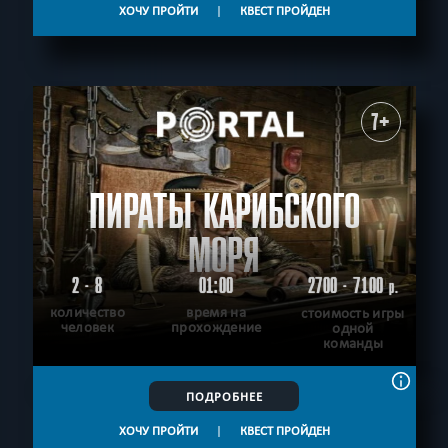
ХОЧУ ПРОЙТИ
|
КВЕСТ ПРОЙДЕН
Ограбление
Победить драконов
Science fiction
СБРОСИТЬ ФИЛЬТР
ВСЕ КВЕСТЫ
7+
ПИРАТЫ КАРИБСКОГО
МОРЯ
2 - 8
01:00
2700 - 7100
р.
количество
время на
стоимость игры
человек
прохождение
одной
команды
ПОДРОБНЕЕ
ХОЧУ ПРОЙТИ
|
КВЕСТ ПРОЙДЕН