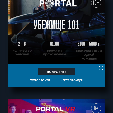
10+
УБЕЖИЩЕ 101
2 - 6
01:00
3100 - 5600
р.
количество
время на
стоимость игры
человек
прохождение
одной
команды
ПОДРОБНЕЕ
ХОЧУ ПРОЙТИ
|
КВЕСТ ПРОЙДЕН
8+