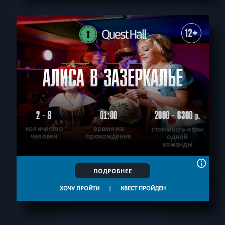
12+
АЛИСА В ЗАЗЕРКАЛЬЕ
2 - 8
01:00
2000 - 6300
р.
количество
время на
стоимость игры
человек
прохождение
одной
команды
ПОДРОБНЕЕ
ХОЧУ ПРОЙТИ
|
КВЕСТ ПРОЙДЕН