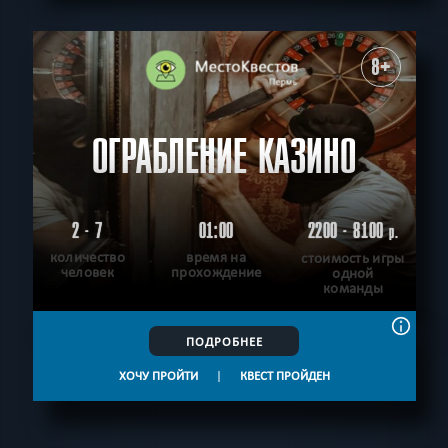
8+
ОГРАБЛЕНИЕ КАЗИНО
2 - 7
01:00
2200 - 8100
р.
количество
время на
стоимость игры
человек
прохождение
одной
команды
ПОДРОБНЕЕ
ХОЧУ ПРОЙТИ
|
КВЕСТ ПРОЙДЕН