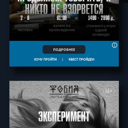
НИКТО НЕ ВЗОРВЕТСЯ
2 - 8
01:00
1490 - 2990
р.
количество
время на
стоимость игры
человек
прохождение
одной
команды
ПОДРОБНЕЕ
ХОЧУ ПРОЙТИ
|
КВЕСТ ПРОЙДЕН
14+
ЭКСПЕРИМЕНТ