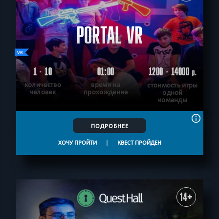
PORTAL VR
1 - 10
01:00
1200 - 14000
р.
количество
время на
стоимость игры
человек
прохождение
одной
команды
ПОДРОБНЕЕ
ХОЧУ ПРОЙТИ
|
КВЕСТ ПРОЙДЕН
14+