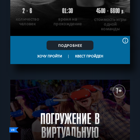
2 - 6
01:30
4500 - 6600
р.
количество
время на
стоимость игры
человек
прохождение
одной
команды
ПОДРОБНЕЕ
ХОЧУ ПРОЙТИ
|
КВЕСТ ПРОЙДЕН
7+
ПОГРУЖЕНИЕ В
ВИРТУАЛЬНУЮ