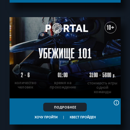
СБРОСИТЬ ФИЛЬТР
ВСЕ КВЕСТЫ
10+
УБЕЖИЩЕ 101
2 - 6
01:00
3100 - 5600
р.
количество
время на
стоимость игры
человек
прохождение
одной
команды
ПОДРОБНЕЕ
ХОЧУ ПРОЙТИ
|
КВЕСТ ПРОЙДЕН