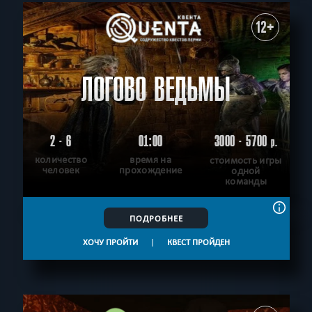
12+
ЛОГОВО ВЕДЬМЫ
2 - 6
01:00
3000 - 5700
р.
количество
время на
стоимость игры
человек
прохождение
одной
команды
ПОДРОБНЕЕ
ХОЧУ ПРОЙТИ
|
КВЕСТ ПРОЙДЕН