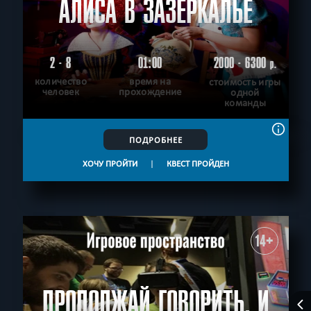
АЛИСА В ЗАЗЕРКАЛЬЕ
2 - 8
01:00
2000 - 6300
р.
количество
время на
стоимость игры
человек
прохождение
одной
команды
ПОДРОБНЕЕ
ХОЧУ ПРОЙТИ
|
КВЕСТ ПРОЙДЕН
14+
ПРОДОЛЖАЙ ГОВОРИТЬ, И