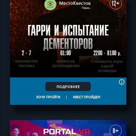
12+
ГАРРИ И ИСПЫТАНИЕ
ДЕМЕНТОРОВ
2 - 7
01:00
2200 - 8100
р.
количество
время на
стоимость игры
человек
прохождение
одной
команды
ПОДРОБНЕЕ
ХОЧУ ПРОЙТИ
|
КВЕСТ ПРОЙДЕН
8+