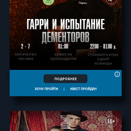
ГАРРИ И ИСПЫТАНИЕ
ДЕМЕНТОРОВ
2 - 7
01:00
2200 - 8100
р.
количество
время на
стоимость игры
человек
прохождение
одной
команды
ПОДРОБНЕЕ
ХОЧУ ПРОЙТИ
|
КВЕСТ ПРОЙДЕН
14+