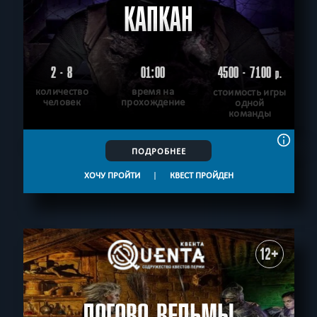
КАПКАН
2 - 8
01:00
4500 - 7100
р.
количество
время на
стоимость игры
человек
прохождение
одной
команды
ПОДРОБНЕЕ
ХОЧУ ПРОЙТИ
|
КВЕСТ ПРОЙДЕН
12+