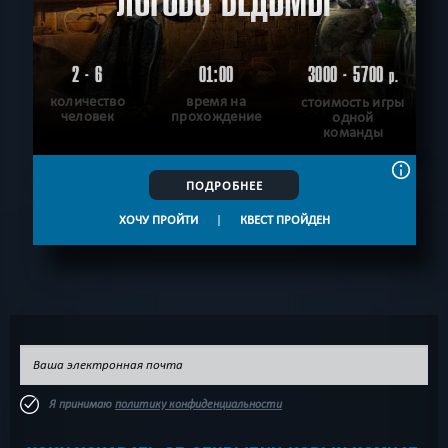
ЛОГОВО ВЕДЬМЫ
2 - 6
01:00
3000 - 5700
р.
количество
время на
стоимость игры
человек
прохождение
одной
команды
ПОДРОБНЕЕ
ХОЧУ ПРОЙТИ
|
КВЕСТ ПРОЙДЕН
Я принимаю
политику конфиденциальности