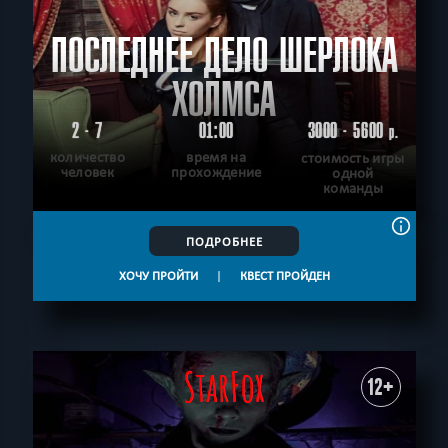
ПОСЛЕДНЕЕ ДЕЛО ШЕРЛОКА
ХОЛМСА
2 - 7
01:00
3000 - 5600
р.
количество
время на
стоимость игры
человек
прохождение
одной
команды
ПОДРОБНЕЕ
ХОЧУ ПРОЙТИ
|
КВЕСТ ПРОЙДЕН
12+