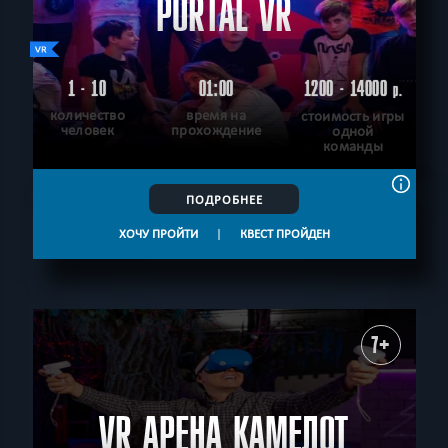
PORTAL VR
1 - 10
01:00
1200 - 14000
р.
количество
время на
стоимость игры
человек
прохождение
одной
команды
ПОДРОБНЕЕ
ХОЧУ ПРОЙТИ
|
КВЕСТ ПРОЙДЕН
7+
VR АРЕНА КАМЕЛОТ