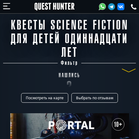
КВЕСТЫ SCIENCE FICTION
ДЛЯ ДЕТЕЙ ОДИННАДЦАТИ
ЛЕТ
Фильтр
НАШЛИСЬ
3
Посмотреть на карте
Выбрать по отзывам
КВЕСТА
ТИП
Все
Виртуальные
Квест-комнаты
Horror
Для детей
Перформанс
Живые
Онлайн-квесты
10+
В КОМАНДЕ
Все
до 1
до 2
до 3
до 4
до 5
до 6
до 7
до 8
до 9