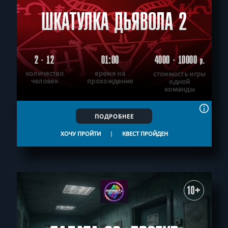
ШКАТУЛКА ДЬЯВОЛА 2
2 - 12
01:00
4000 - 10000
р.
количество
время на
стоимость игры
человек
прохождение
одной
команды
ПОДРОБНЕЕ
ХОЧУ ПРОЙТИ
|
КВЕСТ ПРОЙДЕН
10+