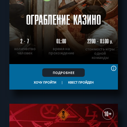
ОГРАБЛЕНИЕ КАЗИНО
2 - 7
01:00
2200 - 8100
р.
количество
время на
стоимость игры
человек
прохождение
одной
команды
ПОДРОБНЕЕ
ХОЧУ ПРОЙТИ
|
КВЕСТ ПРОЙДЕН
10+