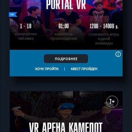
PORTAL VR
1 - 10
01:00
1200 - 14000
р.
количество
время на
стоимость игры
человек
прохождение
одной
команды
ПОДРОБНЕЕ
ХОЧУ ПРОЙТИ
|
КВЕСТ ПРОЙДЕН
7+
VR АРЕНА КАМЕЛОТ