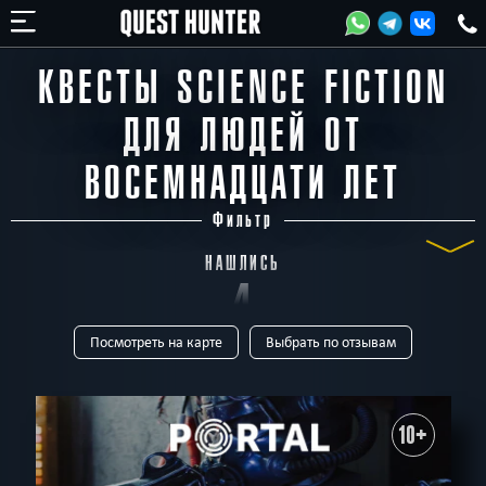
КВЕСТЫ SCIENCE FICTION
ДЛЯ ЛЮДЕЙ ОТ
ВОСЕМНАДЦАТИ ЛЕТ
Фильтр
НАШЛИСЬ
4
Посмотреть на карте
Выбрать по отзывам
КВЕСТА
ТИП
Все
Виртуальные
Квест-комнаты
Horror
Для детей
Перформанс
Живые
Онлайн-квесты
10+
В КОМАНДЕ
Все
до 1
до 2
до 3
до 4
до 5
до 6
до 7
до 8
до 9