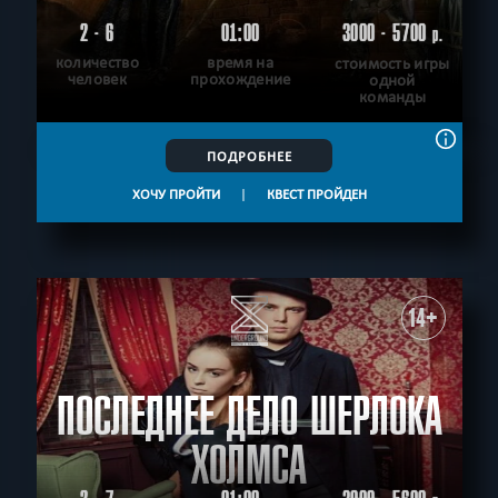
2 - 6
01:00
3000 - 5700
р.
количество
время на
стоимость игры
человек
прохождение
одной
команды
ПОДРОБНЕЕ
ХОЧУ ПРОЙТИ
|
КВЕСТ ПРОЙДЕН
14+
ПОСЛЕДНЕЕ ДЕЛО ШЕРЛОКА
ХОЛМСА