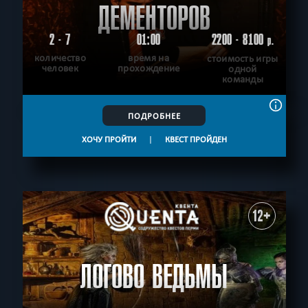
ДЕМЕНТОРОВ
2 - 7
01:00
2200 - 8100
р.
количество
время на
стоимость игры
человек
прохождение
одной
команды
ПОДРОБНЕЕ
ХОЧУ ПРОЙТИ
|
КВЕСТ ПРОЙДЕН
12+
ЛОГОВО ВЕДЬМЫ