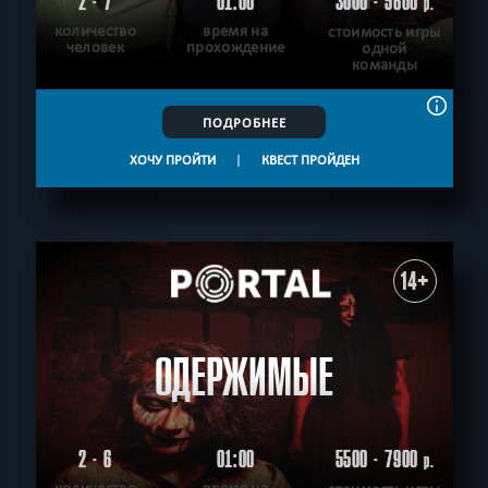
2 - 7
01:00
3000 - 5600
р.
количество
время на
стоимость игры
человек
прохождение
одной
команды
ПОДРОБНЕЕ
ХОЧУ ПРОЙТИ
|
КВЕСТ ПРОЙДЕН
14+
ОДЕРЖИМЫЕ
2 - 6
01:00
5500 - 7900
р.
количество
время на