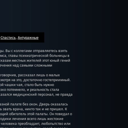
,
Спастись
,
Антуражные
ды. Вы с коллегами отправляетесь взять
мса, главы психиатрической больницы в
ссказам местных жителей этот юный гений
лечения над самыми сложными
зговорчив, рассказал лишь о малых
смотря на это, достаточно гостеприимный.
ой чашки чая, стало быть нужно
езко потемнело, и реальность стала
казался медицинский персонал, не правда
азной палате без окон. Дверь оказалась
ь звать врача, никто так и не пришел. К
ущий обитатель этой палаты. Он поведал о
тодики лечения всего лишь жестокие
 человека преобладает, любопытство или