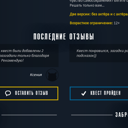
чувство самосохранения? Бегите 
Решать только вам…
Две версии: без актёра и с актёр
Возрастное ограничение:
12+
ПОСЛЕДНИЕ ОТЗЫВЫ
В квест были добавлены 2
Квест понравился, загадки ра
разгадали только благодаря
подсказок))
! Рекомендую!
Ксения
ОСТАВИТЬ ОТЗЫВ
КВЕСТ ПРОЙДЕН
ЗАБР