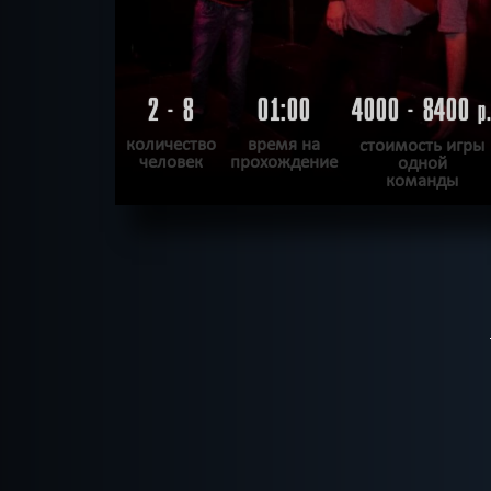
2 - 8
01:00
4000 - 8400
р
количество
время на
стоимость игры
человек
прохождение
одной
команды
ПОДРОБНЕЕ
ХОЧУ ПРОЙТИ
|
КВЕСТ ПРОЙДЕН