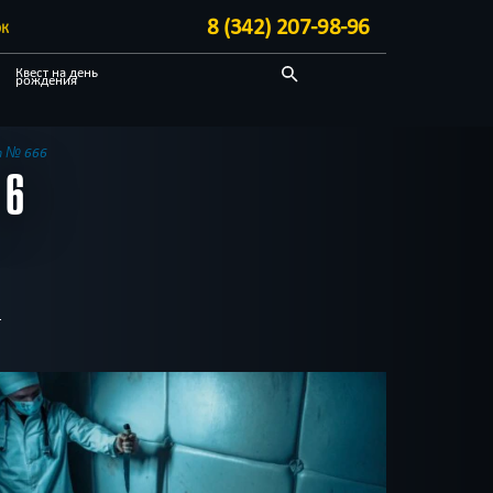
8 (342) 207-98-96
ЭК
Квест на день
рождения
С аниматором
Необычные
т № 666
66
Блог