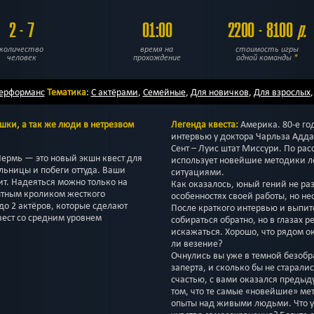
2 - 7
01:00
2200 - 8100
р.
количество
время на
стоимость игры
человек
прохождение
одной команды
*
ерформанс
Тематика
:
С актёрами
,
Семейные
,
Для новичков
,
Для взрослых
шки, а так же люди в нетрезвом
Легенда квеста:
Америка. 80-е го
интервью у доктора Чарльза Адда
Сент – Луис штат Миссури. По ра
Пермь — это новый экшн квест для
использует новейшие методики 
льницы и побеги оттуда. Ваши
ситуациями.
т. Надеяться можно только на
Как оказалось, юный гений не ра
ытным кроликом жесткого
особенностях своей работы, но не
до 2 актёров, которые сделают
После краткого интервью и выпит
вест со средним уровнем
собираться обратно, но в глазах р
искажаться. Хорошо, что рядом о
ли везение?
Очнулись вы уже в темной безобр
заперта, и сколько бы не старалис
счастью, с вами оказался предыд
том, что те самые «новейшие» ме
опыты над живыми людьми. Что у