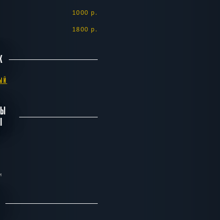
1000 р.
10
09:00
10:3
1800 р.
2200 -
5200
АВГУСТА
р.
Понедельник
К
16:30
18:0
2400 
5400 р
ЫЙ
11
09:00
10:3
БЫ
2200 -
Ы
5200
АВГУСТА
р.
Вторник
16:30
18:0
2400 
5400 р
и
12
09:00
10:3
2200 -
С
5200
АВГУСТА
р.
Среда