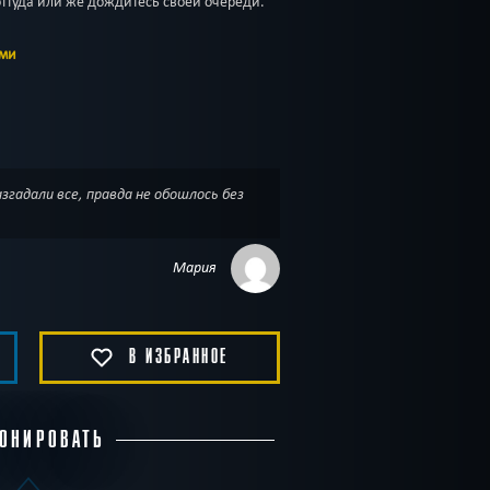
оттуда или же дождитесь своей очереди.
ами
згадали все, правда не обошлось без
Мария
В ИЗБРАННОЕ
ОНИРОВАТЬ