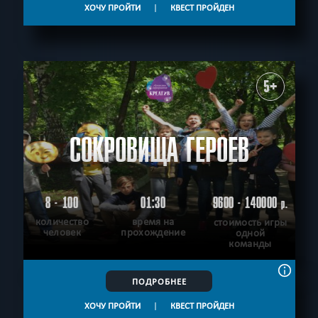
ХОЧУ ПРОЙТИ
|
КВЕСТ ПРОЙДЕН
Приключение
СБРОСИТЬ ФИЛЬТР
ВСЕ КВЕСТЫ
5+
СОКРОВИЩА ГЕРОЕВ
8 - 100
01:30
9600 - 140000
р.
количество
время на
стоимость игры
человек
прохождение
одной
команды
ПОДРОБНЕЕ
ХОЧУ ПРОЙТИ
|
КВЕСТ ПРОЙДЕН