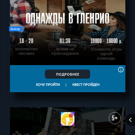
ОДНАЖДЫ В ГЛЕНРИО
10 - 20
01:30
10000 - 16000
р.
количество
время на
стоимость игры
человек
прохождение
одной
команды
ПОДРОБНЕЕ
ХОЧУ ПРОЙТИ
|
КВЕСТ ПРОЙДЕН
5+