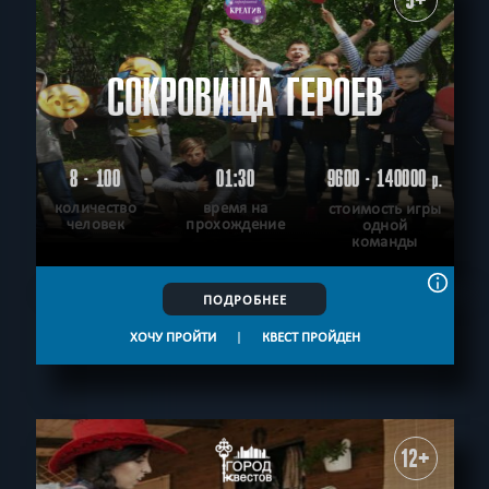
СОКРОВИЩА ГЕРОЕВ
8 - 100
01:30
9600 - 140000
р.
количество
время на
стоимость игры
человек
прохождение
одной
команды
ПОДРОБНЕЕ
ХОЧУ ПРОЙТИ
|
КВЕСТ ПРОЙДЕН
12+